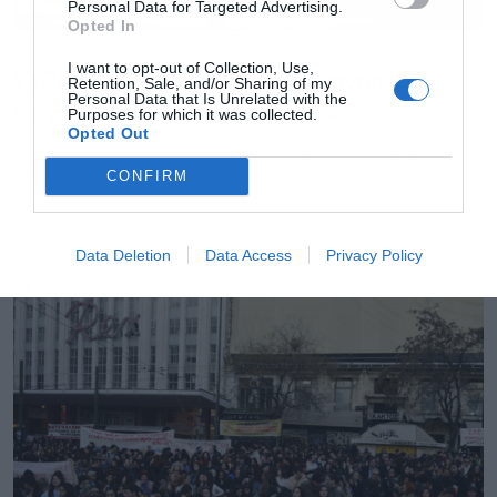
Personal Data for Targeted Advertising.
Opted In
ΠΟΛΙΤΙΚΗ
13.04.2023 - 18:35
I want to opt-out of Collection, Use,
ΣΥΡΙΖΑ: Η προοδευτική κυβέρνηση θα
Retention, Sale, and/or Sharing of my
Personal Data that Is Unrelated with the
στηρίξει τους κινηματογράφους
Purposes for which it was collected.
Opted Out
Τη δέσμευση του για αποφασιστική στήριξη των ιστορικών
κινηματογράφων της Αθήνας, Ιντεάλ, Άστορ και Ίριδα,
CONFIRM
διατυπώνει ο ΣΥΡΙΖΑ ΠΣ
NEWSROOM
Data Deletion
Data Access
Privacy Policy