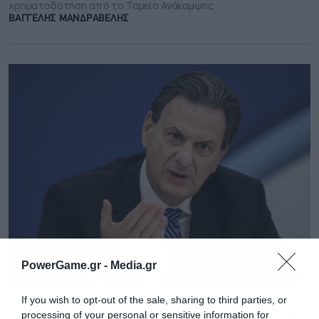
χρηματοδότηση από το Ταμείο Ανάκαμψης
ΒΑΓΓΕΛΗΣ ΜΑΝΔΡΑΒΕΛΗΣ
PowerGame.gr -
Media.gr
ΦΟΡΟΛΟΓΙΑ
10.05.2023 - 13:59
If you wish to opt-out of the sale, sharing to third parties, or
Τέλος επιτηδεύματος: Πότε και σε ποιους
processing of your personal or sensitive information for