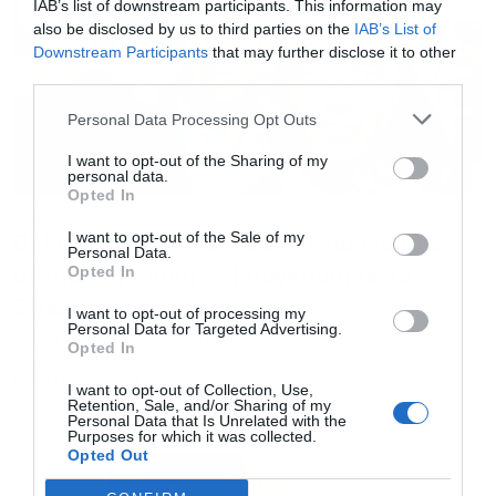
IAB’s list of downstream participants. This information may
also be disclosed by us to third parties on the
IAB’s List of
Downstream Participants
that may further disclose it to other
third parties.
Personal Data Processing Opt Outs
I want to opt-out of the Sharing of my
personal data.
Opted In
ΟΙΚΟΝΟΜΙΑ
29.03.2023 - 16:21
I want to opt-out of the Sale of my
Oxford Economics: Πόσο κοντά είμαστε
Personal Data.
Opted In
σε μία νέα κρίση – Η σύγκριση με το
2008
I want to opt-out of processing my
Personal Data for Targeted Advertising.
Τις ομοιότητες και τις διαφορές με την κρίση του 2008
Opted In
αναλύει η Oxford Economics
ΕΡΙΕΤΤΑ ΒΑΛΤΙΝΟΥ
I want to opt-out of Collection, Use,
Retention, Sale, and/or Sharing of my
Personal Data that Is Unrelated with the
Purposes for which it was collected.
Opted Out