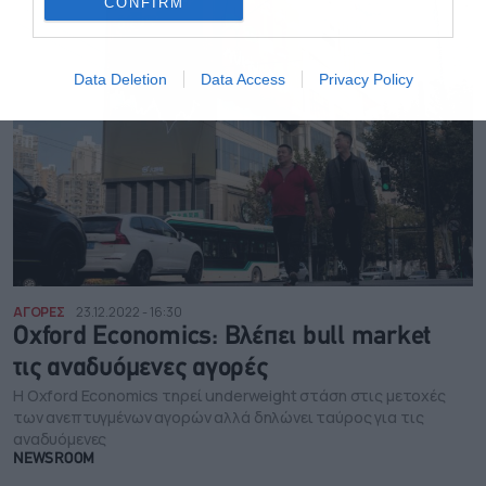
CONFIRM
Data Deletion
Data Access
Privacy Policy
ΑΓΟΡΕΣ
23.12.2022 - 16:30
Oxford Economics: Βλέπει bull market
τις αναδυόμενες αγορές
Η Oxford Economics τηρεί underweight στάση στις μετοχές
των ανεπτυγμένων αγορών αλλά δηλώνει ταύρος για τις
αναδυόμενες
NEWSROOM