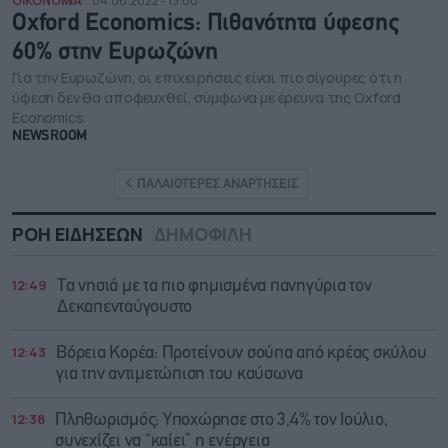
ΟΙΚΟΝΟΜΙΑ
04.08.2022 - 13:00
Oxford Economics: Πιθανότητα ύφεσης
60% στην Ευρωζώνη
Για την Ευρωζώνη, οι επιχειρήσεις είναι πιο σίγουρες ότι η
ύφεση δεν θα αποφευχθεί, σύμφωνα με έρευνα της Oxford
Economics
NEWSROOM
ΠΑΛΑΙΟΤΕΡΕΣ ΑΝΑΡΤΗΣΕΙΣ
ΡΟΗ ΕΙΔΗΣΕΩΝ
ΔΗΜΟΦΙΛΗ
12:49
Τα νησιά με τα πιο φημισμένα πανηγύρια τον
Δεκαπενταύγουστο
12:43
Βόρεια Κορέα: Προτείνουν σούπα από κρέας σκύλου
για την αντιμετώπιση του καύσωνα
12:38
Πληθωρισμός: Υποχώρησε στο 3,4% τον Ιούλιο,
συνεχίζει να “καίει” η ενέργεια