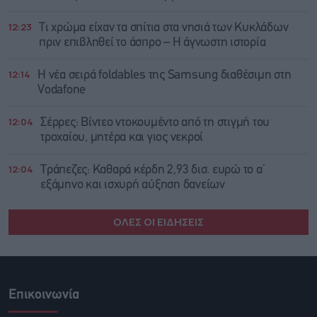
12:23
Τι χρώμα είχαν τα σπίτια στα νησιά των Κυκλάδων
πριν επιβληθεί το άσπρο – Η άγνωστη ιστορία
12:14
Η νέα σειρά foldables της Samsung διαθέσιμη στη
Vodafone
12:04
Σέρρες: Βίντεο ντοκουμέντο από τη στιγμή του
τροχαίου, μητέρα και γιος νεκροί
12:04
Τράπεζες: Καθαρά κέρδη 2,93 δισ. ευρώ το α’
εξάμηνο και ισχυρή αύξηση δανείων
ΟΛΕΣ ΟΙ ΕΙΔΗΣΕΙΣ
Επικοινωνία