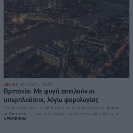
ΔΙΕΘΝΗ
20.09.2024 - 09:30
Βρετανία: Με φυγή απειλούν οι
υπερπλούσιοι, λόγω φορολογίας
Οι υπερπλούσιοι της Βρετανίας απειλούν να αποχωρήσουν
μαζικά εν όψει των προτεινόμενων φορολογικών αλλαγών
NEWSROOM