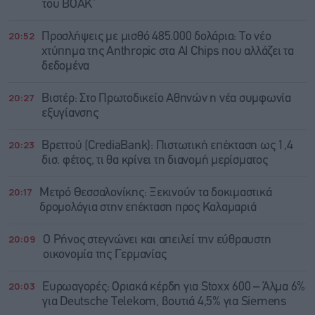
του ΒΟΑΚ”
20:52
Προσλήψεις με μισθό 485.000 δολάρια: Το νέο
χτύπημα της Anthropic στα AI Chips που αλλάζει τα
δεδομένα
20:27
Βιοτέρ: Στο Πρωτοδικείο Αθηνών η νέα συμφωνία
εξυγίανσης
20:23
Βρεττού (CrediaBank): Πιστωτική επέκταση ως 1,4
δισ. φέτος, τι θα κρίνει τη διανομή μερίσματος
20:17
Μετρό Θεσσαλονίκης: Ξεκινούν τα δοκιμαστικά
δρομολόγια στην επέκταση προς Καλαμαριά
20:09
Ο Ρήνος στεγνώνει και απειλεί την εύθραυστη
οικονομία της Γερμανίας
20:03
Ευρωαγορές: Οριακά κέρδη για Stoxx 600 – Άλμα 6%
για Deutsche Telekom, βουτιά 4,5% για Siemens