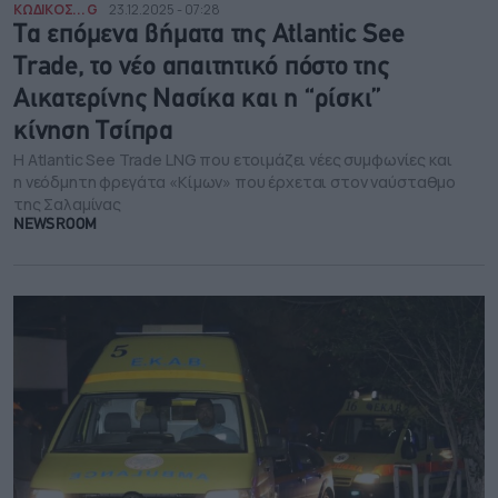
ΚΩΔΙΚΟΣ... G
23.12.2025 - 07:28
Τα επόμενα βήματα της Atlantic See
Trade, το νέο απαιτητικό πόστο της
Αικατερίνης Νασίκα και η “ρίσκι”
κίνηση Τσίπρα
Η Atlantic See Trade LNG που ετοιμάζει νέες συμφωνίες και
η νεόδμητη φρεγάτα «Κίμων» που έρχεται στον ναύσταθμο
της Σαλαμίνας
NEWSROOM