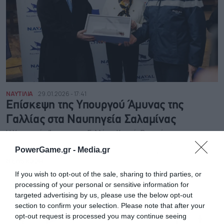
ΝΑΥΤΙΛΙΑ
29.01.2026 - 17:41
Επίσκεψη της Υπουργού Άμυνας της
Γαλλίας στα Ναυπηγεία Σαλαμίνας
Η Υπουργός Άμυνας της Γαλλίας, Κατρίν Βωτρέν,
επισκέφθηκε τα Ναυπηγεία Σαλαμίνας, επιθεώρησε
PowerGame.gr -
Media.gr
φρεγάτες FDI και επαίνεσε την εξειδίκευσή τους
NEWSROOM
If you wish to opt-out of the sale, sharing to third parties, or
processing of your personal or sensitive information for
targeted advertising by us, please use the below opt-out
section to confirm your selection. Please note that after your
opt-out request is processed you may continue seeing