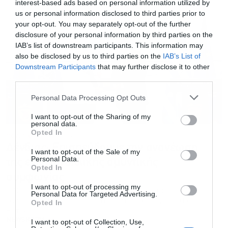
interest-based ads based on personal information utilized by
us or personal information disclosed to third parties prior to
your opt-out. You may separately opt-out of the further
disclosure of your personal information by third parties on the
IAB’s list of downstream participants. This information may
also be disclosed by us to third parties on the
IAB’s List of
Downstream Participants
that may further disclose it to other
third parties.
Personal Data Processing Opt Outs
I want to opt-out of the Sharing of my
personal data.
Opted In
ΠΟΛΙΤΙΚΗ
29.01.2026 - 14:02
Δένδιας: Επισπεύδουμε την ανανέωση
I want to opt-out of the Sale of my
Personal Data.
της ελληνογαλλικής αμυντικής
Opted In
συμφωνίας
I want to opt-out of processing my
Ο Νίκος Δένδιας υποδέχθηκε στη φρεγάτα Κίμων, στον
Personal Data for Targeted Advertising.
ναύσταθμο της Σαλαμίνος, τη Γαλλίδα ομόλογό του Κατρίν
Opted In
Βοτρέν
NEWSROOM
I want to opt-out of Collection, Use,