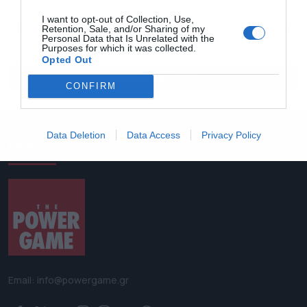
I want to opt-out of Collection, Use,
20:56
Δραματική επιδείνωση της υγείας του Τζο Μπάιντεν
Retention, Sale, and/or Sharing of my
Personal Data that Is Unrelated with the
αποκαλύπτει ο γιος του
Purposes for which it was collected.
Opted Out
ΟΛΕΣ ΟΙ ΕΙΔΗΣΕΙΣ
CONFIRM
Data Deletion
Data Access
Privacy Policy
Επικοινωνία
Email: info@powergame.gr