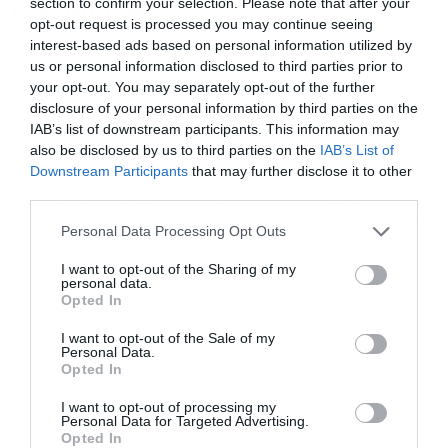
section to confirm your selection. Please note that after your
ΡΟΗ ΕΙΔΗΣΕΩΝ
ΔΗΜΟΦΙΛΗ
opt-out request is processed you may continue seeing
interest-based ads based on personal information utilized by
22:54
Βανς: Το Ιράν μας ενημέρωσε πως δεν σχεδιάζει την
us or personal information disclosed to third parties prior to
επιβολή διοδίων στο Ορμούζ
your opt-out. You may separately opt-out of the further
disclosure of your personal information by third parties on the
IAB’s list of downstream participants. This information may
22:37
Φιντάν: Η αμυντική συμφωνία με το Πακιστάν και τη
also be disclosed by us to third parties on the
IAB’s List of
Σ. Αραβία είναι ίδια με τo Άρθρο 5 του ΝΑΤΟ
Downstream Participants
that may further disclose it to other
third parties.
22:16
Ένταση ξανά στη Γροιλανδία λόγω προετοιμασιών
των ΗΠΑ για γεωτρήσεις χωρίς άδεια – Κοιτάσματα 1
Personal Data Processing Opt Outs
τρισ. δολαρίων
I want to opt-out of the Sharing of my
personal data.
21:50
Συντριβή drone στη Βουλγαρία προκαλεί
Opted In
διπλωματική ένταση με την Ουκρανία
I want to opt-out of the Sale of my
21:34
Personal Data.
Ο δήμος Αθηναίων ανακοίνωσε πως κλείνει ο λόφος
Opted In
Φινόπουλου λόγω κινδύνου πυρκαγιάς
I want to opt-out of processing my
21:14
Ευρωαγορές: Εκτόξευση κεφαλαίων στα ομόλογα
Personal Data for Targeted Advertising.
Opted In
καταστροφής λόγω της κλιματικής κρίσης