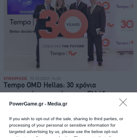
ΕΠΙΧΕΙΡΗΣΕΙΣ
16.03.2023 - 14:25
Tempo OMD Ηellas: 30 χρόνια
επιτυχημένης πορείας στην Ελλάδα
Mε μεγάλη επιτυχία πραγματοποιήθηκε η εκδήλωση της
PowerGame.gr -
Media.gr
Tempo OMD Ηellas, για τον εορτασμό των 30 ετών
επιτυχημένης πορείας στην Ελλάδα
If you wish to opt-out of the sale, sharing to third parties, or
NEWSROOM
processing of your personal or sensitive information for
targeted advertising by us, please use the below opt-out