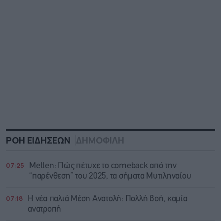
ΡΟΗ ΕΙΔΗΣΕΩΝ
ΔΗΜΟΦΙΛΗ
07:25
Metlen: Πώς πέτυχε το comeback από την
“παρένθεση” του 2025, τα σήματα Μυτιληναίου
07:18
Η νέα παλιά Μέση Ανατολή: Πολλή βοή, καμία
ανατροπή