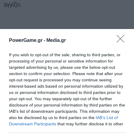
αγγίζει.
PowerGame.gr -
Media.gr
If you wish to opt-out of the sale, sharing to third parties, or
processing of your personal or sensitive information for
targeted advertising by us, please use the below opt-out
section to confirm your selection. Please note that after your
opt-out request is processed you may continue seeing
interest-based ads based on personal information utilized by
us or personal information disclosed to third parties prior to
Όλα αυτά εξηγούν γιατί οι κατάλογοι λιανικής
your opt-out. You may separately opt-out of the further
disclosure of your personal information by third parties on the
συνεχίζουν να «προσγειώνονται» στο χαλάκι της
IAB’s list of downstream participants. This information may
εξώπορτας και να κατακλύζουν τα
also be disclosed by us to third parties on the
IAB’s List of
Downstream Participants
that may further disclose it to other
γραμματοκιβώτια. Σε μια νέα μελέτη ο Jonathan
third parties.
Εγγραφή στο