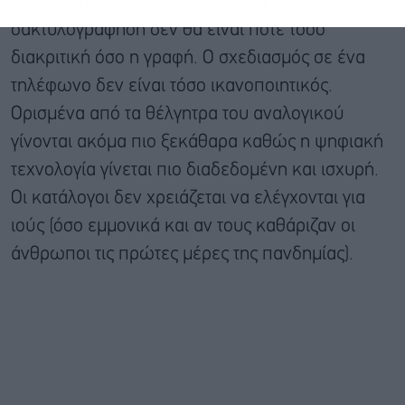
μεταξύ χαρτιού και οθόνης, αλλά όχι εντελώς. Η
δακτυλογράφηση δεν θα είναι ποτέ τόσο
διακριτική όσο η γραφή. Ο σχεδιασμός σε ένα
τηλέφωνο δεν είναι τόσο ικανοποιητικός.
Ορισμένα από τα θέλγητρα του αναλογικού
γίνονται ακόμα πιο ξεκάθαρα καθώς η ψηφιακή
τεχνολογία γίνεται πιο διαδεδομένη και ισχυρή.
Οι κατάλογοι δεν χρειάζεται να ελέγχονται για
ιούς (όσο εμμονικά και αν τους καθάριζαν οι
άνθρωποι τις πρώτες μέρες της πανδημίας).