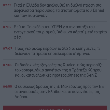
07:15
Γιατί η Ελλάδα δεν ακολουθεί τη διεθνή πτώση στα
ασφάλιστρα περιουσίας, τα αποτυπώματα του Daniel
και των πυρκαγιών
07:12
Ρεύμα: Το σχέδιο του ΥΠΕΝ για την πάταξη του
ενεργειακού τουρισμού, “κόκκινη κάρτα” μετά το τρίτο
φέσι
07:07
Προς νέο ρεκόρ κερδών το 2026 οι εισηγμένες, τι
δείχνουν τα πρώτα αποτελέσματα α’ 6μηνου
07:00
Οι διαδοχικές εξαγορές της Qualco, πώς περιορίζει
το χαρτοφυλάκιο ακινήτων της η Τράπεζα Κύπρου
και οι καταναλωτικές προτεραιότητες της Gen Z
06:55
Ο δύσκολος δρόμος της Β. Μακεδονίας προς την ΕΕ,
οι αναταραχές στην Ελπίδα και οι συναντήσεις της
Δούρου
ΟΛΕΣ ΟΙ ΕΙΔΗΣΕΙΣ