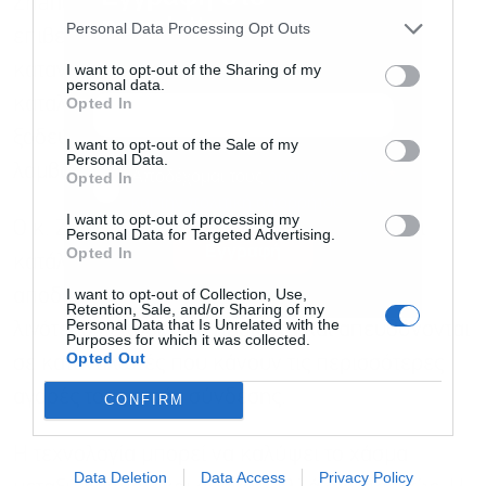
Zhang του Colorado State University
newsletter
Personal Data Processing Opt Outs
επιβεβαίωσε προηγούμενα ευρήματα ότι οι
I want to opt-out of the Sharing of my
καταναλωτές που λαμβάνουν έντυπους
personal data.
Opted In
καταλόγους και ηλεκτρονικά μηνύματα
ξοδεύουν περισσότερα από εκείνους που
I want to opt-out of the Sale of my
Personal Data.
λαμβάνουν μόνο ψηφιακό μάρκετινγκ.
Αποδέχομαι τους
όρους χρήσης
*
Opted In
και την πολιτική απορρήτου
I want to opt-out of processing my
Ο κ. Zhang διερεύνησε επίσης πότε αυτοί οι
Personal Data for Targeted Advertising.
Εγγραφή
Opted In
κατάλογοι λειτουργούν καλύτερα – όπως
I want to opt-out of Collection, Use,
αποδεικνύεται, όταν πωλούν ακριβότερα,
Retention, Sale, and/or Sharing of my
Personal Data that Is Unrelated with the
λιγότερο λειτουργικά προϊόντα και απευθύνονται
Purposes for which it was collected.
Opted Out
σε καταναλωτές που κάνουν τις περισσότερες
αγορές τους εκτός σύνδεσης.
CONFIRM
Η τεχνολογία μπορεί να καλύψει το χάσμα
Data Deletion
Data Access
Privacy Policy