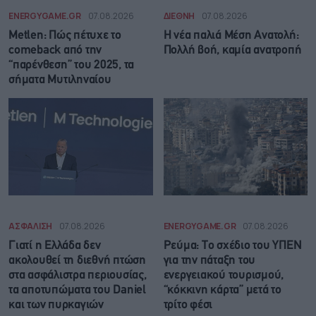
ENERGYGAME.GR
07.08.2026
ΔΙΕΘΝΗ
07.08.2026
Metlen: Πώς πέτυχε το
Η νέα παλιά Μέση Ανατολή:
comeback από την
Πολλή βοή, καμία ανατροπή
“παρένθεση” του 2025, τα
σήματα Μυτιληναίου
ΑΣΦΑΛΙΣΗ
07.08.2026
ENERGYGAME.GR
07.08.2026
Γιατί η Ελλάδα δεν
Ρεύμα: Το σχέδιο του ΥΠΕΝ
ακολουθεί τη διεθνή πτώση
για την πάταξη του
στα ασφάλιστρα περιουσίας,
ενεργειακού τουρισμού,
τα αποτυπώματα του Daniel
“κόκκινη κάρτα” μετά το
και των πυρκαγιών
τρίτο φέσι