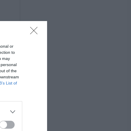
sonal or
ection to
ou may
 personal
out of the
 downstream
B’s List of