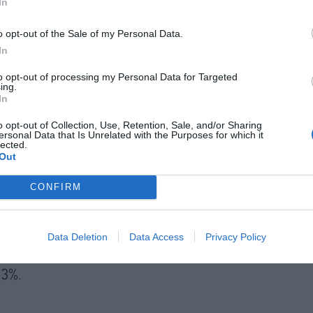
In
o opt-out of the Sale of my Personal Data.
In
ρεττού, θα αναπτύξει συνέργειες σε όλους τους
to opt-out of processing my Personal Data for Targeted
ν και ειδικότερα στο retail banking, στη
ing.
In
τικό κλάδο. Χωρίς να λαμβάνονται υπόψιν οι
 συνεργειών, και με βάση τα αποτελέσματα της
o opt-out of Collection, Use, Retention, Sale, and/or Sharing
ersonal Data that Is Unrelated with the Purposes for which it
lected.
ρουσιάζει επαναλαμβανόμενα κέρδη προ
Out
κατ. ευρώ της Attica Bank (μετονομάστηκε σε
CONFIRM
ταθέσεις πελατών 12,24 δισ. ευρώ, έναντι 6,085
σ. ευρώ, έναντι 3,28 δισ. ευρώ της Attica Bank,
ντι 7,54 δισ. ευρώ της Attica Bank, δείκτη
Data Deletion
Data Access
Privacy Policy
4% της Attica Bank και δείκτη μη
 3%.