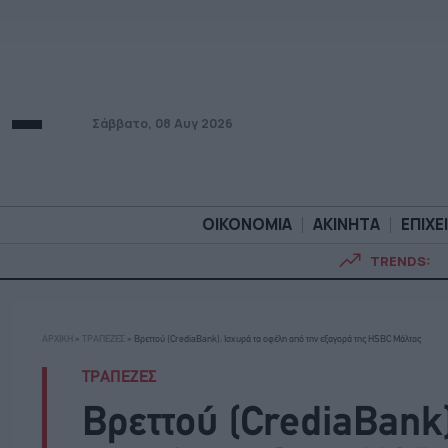
Σάββατο, 08 Αυγ 2026
ΟΙΚΟΝΟΜΙΑ
ΑΚΙΝΗΤΑ
ΕΠΙΧΕ
TRENDS:
ΟΙΚΟΝΟΜΙΑ
ΑΚΙΝΗΤ
ΑΡΧΙΚΗ
»
ΤΡΑΠΕΖΕΣ
»
Βρεττού (CrediaBank): Ισχυρά τα οφέλη από την εξαγορά της HSBC Μάλτας
ΤΡΑΠΕΖΕΣ
Βρεττού (CrediaBank)