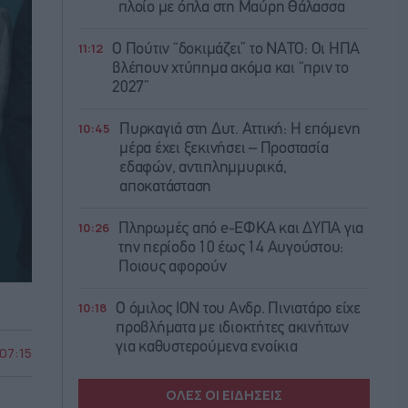
πλοίο με όπλα στη Μαύρη Θάλασσα
11:12
Ο Πούτιν “δοκιμάζει” το ΝΑΤΟ: Οι ΗΠΑ
βλέπουν χτύπημα ακόμα και “πριν το
2027”
10:45
Πυρκαγιά στη Δυτ. Αττική: Η επόμενη
μέρα έχει ξεκινήσει – Προστασία
εδαφών, αντιπλημμυρικά,
αποκατάσταση
10:26
Πληρωμές από e-ΕΦΚΑ και ΔΥΠΑ για
την περίοδο 10 έως 14 Αυγούστου:
Ποιους αφορούν
10:18
Ο όμιλος ΙΟΝ του Ανδρ. Πινιατάρο είχε
προβλήματα με ιδιοκτήτες ακινήτων
για καθυστερούμενα ενοίκια
 07:15
ΟΛΕΣ ΟΙ ΕΙΔΗΣΕΙΣ