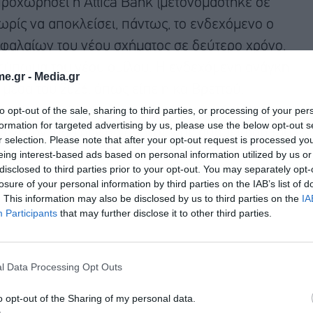
 προχωρήσει η Attica Bank (μετονομάστηκε σε
χωρίς να αποκλείσει, πάντως, το ενδεχόμενο ο
εφαλαίων του νέου σχήματος σε δεύτερο χρόνο,
τύπωμα του νέου ομίλου. Η ενδεχόμενη ανάγκη
e.gr -
Media.gr
μέσα του 2026, όπως είπε η κα Βρεττού,
to opt-out of the sale, sharing to third parties, or processing of your per
η μετοχικού κεφαλαίου, θα εξεταστούν όλες οι
formation for targeted advertising by us, please use the below opt-out s
εργειών, που δεν θα οδηγούν σε απομείωση του
r selection. Please note that after your opt-out request is processed y
όχων στην CrediaBank.
eing interest-based ads based on personal information utilized by us or
disclosed to third parties prior to your opt-out. You may separately opt-
losure of your personal information by third parties on the IAB’s list of
. This information may also be disclosed by us to third parties on the
IA
Participants
that may further disclose it to other third parties.
l Data Processing Opt Outs
o opt-out of the Sharing of my personal data.