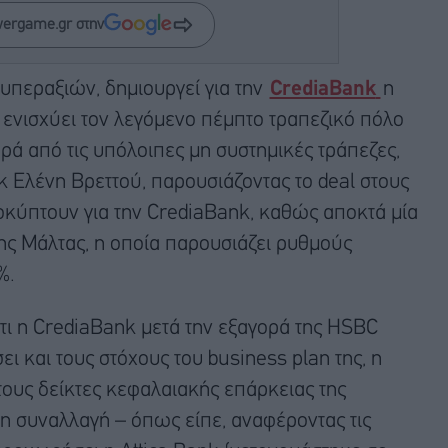
wergame.gr στην
 υπεραξιών, δημιουργεί για την
CrediaBank
η
ενισχύει τον λεγόμενο πέμπτο τραπεζικό πόλο
ρά από τις υπόλοιπες μη συστημικές τράπεζες,
 Ελένη Βρεττού, παρουσιάζοντας το deal στους
ροκύπτουν για την CrediaBank, καθώς αποκτά μία
ης Μάλτας, η οποία παρουσιάζει ρυθμούς
%.
τι η CrediaBank μετά την εξαγορά της HSBC
ι και τους στόχους του business plan της, η
ους δείκτες κεφαλαιακής επάρκειας της
τη συναλλαγή – όπως είπε, αναφέροντας τις