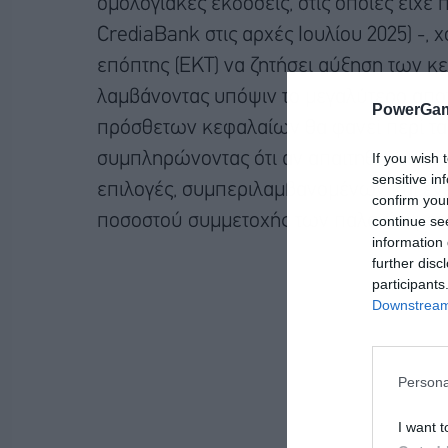
ομολογιακές εκδόσεις, στις οποίες είχε
CrediaBank στις αρχές Ιουλίου 2025) -, 
επόπτης (ΕΚΤ) να ζητήσει αύξηση των κ
λαμβάνοντας υπόψιν το μεγαλύτερο απο
PowerGam
πρόσθετων κεφαλαίων θα φανεί περί τα 
If you wish 
συμπληρώνοντας ότι αν απαιτηθεί αύξησ
sensitive in
επιλογές, συμπεριλαμβανομένων και εν
confirm you
ποσοστού συμμετοχής των παλαιών μετ
continue se
information 
further disc
participants
Downstream 
Persona
I want t