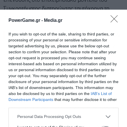
επένδυσης στο επιχειρησιακό μοντέλο του
Συγκροτήματος διατηρώντας ταυτόχρονα τη
στρατηγική ευελιξία.
PowerGame.gr -
Media.gr
Τα έσοδα τόκων και προμηθειών
If you wish to opt-out of the sale, sharing to third parties, or
processing of your personal or sensitive information for
targeted advertising by us, please use the below opt-out
Η Διοίκηση της Τρ. Κύπρου είπε ότι τα καθαρά
section to confirm your selection. Please note that after your
έσοδα από τόκους για το α’ τρίμηνο 2026
opt-out request is processed you may continue seeing
interest-based ads based on personal information utilized by
ανήλθαν σε 181 εκατ. ευρώ, σε σύγκριση με
us or personal information disclosed to third parties prior to
€186 εκατ. για το α’ τρίμηνο 2025 μειωμένα κατά
your opt-out. You may separately opt-out of the further
disclosure of your personal information by third parties on the
3% σε ετήσια βάση και με €183 εκατ. για το δ’
IAB’s list of downstream participants. This information may
τρίμηνο 2025 , περίπου στα ίδια επίπεδα σε
also be disclosed by us to third parties on the
IAB’s List of
τριμηνιαία βάση. Η ετήσια μεταβολή αφορά
Downstream Participants
that may further disclose it to other
third parties.
Εγγραφή στο
κυρίως τη μείωση των επιτοκίων αναφοράς η
newsletter
Personal Data Processing Opt Outs
οποία αντισταθμίστηκε εν μέρει από τη
συνεχιζόμενη αύξηση των καταθέσεων και του