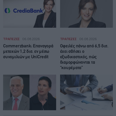
ΤΡΑΠΕΖΕΣ
06.08.2026
ΤΡΑΠΕΖΕΣ
06.08.2026
Commerzbank: Επαναγορά
Οφειλές πάνω από 6,5 δισ.
μετοχών 1,2 δισ. εν μέσω
έχει σβήσει ο
συνομιλιών με UniCredit
εξωδικαστικός, πώς
διαμορφώνονται τα
“κουρέματα”