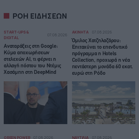
ΡΟΗ ΕΙΔΗΣΕΩΝ
START-UPS &
ΑΚΙΝΗΤΑ
07.08.2026
07.08.2026
DIGITAL
Όμιλος Χατζηλαζάρου:
Αναταράξεις στη Google:
Επιταχύνει το επενδυτικό
Κύμα αποχωρήσεων
πρόγραμμα η Hotels
στελεχών AI, τι φέρνει η
Collection, προχωρά η νέα
αλλαγή πόστου του Ντέμις
πεντάστερη μονάδα 60 εκατ.
Χασάμπη στη DeepMind
ευρώ στη Ρόδο
GREEN POWER
07.08.2026
ΝΑΥΤΙΛΙΑ
07.08.2026