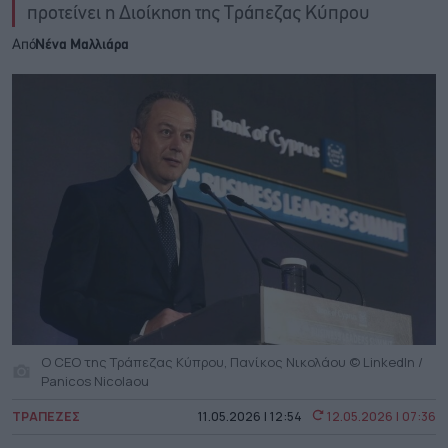
προτείνει η Διοίκηση της Τράπεζας Κύπρου
Από
Νένα Μαλλιάρα
Ο CEO της Τράπεζας Κύπρου, Πανίκος Νικολάου © LinkedIn /
Panicos Nicolaou
ΤΡΑΠΕΖΕΣ
11.05.2026 | 12:54
12.05.2026 | 07:36