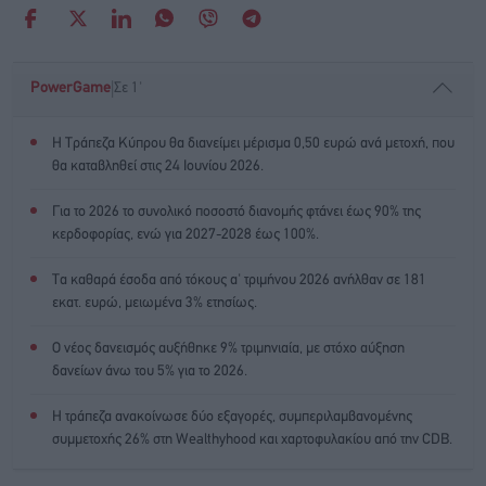
|
PowerGame
Σε 1'
Η Τράπεζα Κύπρου θα διανείμει μέρισμα 0,50 ευρώ ανά μετοχή, που
θα καταβληθεί στις 24 Ιουνίου 2026.
Για το 2026 το συνολικό ποσοστό διανομής φτάνει έως 90% της
κερδοφορίας, ενώ για 2027-2028 έως 100%.
Τα καθαρά έσοδα από τόκους α' τριμήνου 2026 ανήλθαν σε 181
εκατ. ευρώ, μειωμένα 3% ετησίως.
Ο νέος δανεισμός αυξήθηκε 9% τριμηνιαία, με στόχο αύξηση
δανείων άνω του 5% για το 2026.
Η τράπεζα ανακοίνωσε δύο εξαγορές, συμπεριλαμβανομένης
συμμετοχής 26% στη Wealthyhood και χαρτοφυλακίου από την CDB.