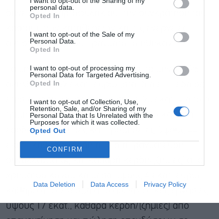
I want to opt-out of the Sharing of my
personal data.
δανειακού χαρτοφυλακίου, την συγκράτηση του
Opted In
κόστους των καταθέσεων και τις ενέργειες
I want to opt-out of the Sale of my
Personal Data.
αντιστάθμισης που πραγματοποιήθηκαν.
Αποδέχομαι τους
όρους χρήσης
*
Opted In
και την πολιτική απορρήτου
I want to opt-out of processing my
Τα μη επιτοκιακά έσοδα για το α’ τρίμηνο 2026
Personal Data for Targeted Advertising.
Εγγραφή
Opted In
ανήλθαν σε 69 εκατ. ευρώ (στα ίδια επίπεδα σε
ετήσια βάση και σε σύγκριση με 90 εκατ. για το δ’
I want to opt-out of Collection, Use,
Retention, Sale, and/or Sharing of my
τρίμηνο 2025), και αποτελούνται από καθαρά
Personal Data that Is Unrelated with the
Purposes for which it was collected.
έσοδα από αμοιβές και προμήθειες ύψους 44
Opted Out
εκατ., καθαρά κέρδη από διαπραγμάτευση
CONFIRM
συναλλάγματος και καθαρά κέρδη/(ζημιές) από
χρηματοοικονομικά μέσα ύψους 4 εκατ. ευρώ,
Data Deletion
Data Access
Privacy Policy
καθαρό αποτέλεσμα από ασφαλιστικές εργασίες
ύψους 17 εκατ., καθαρά κέρδη/(ζημιές) από