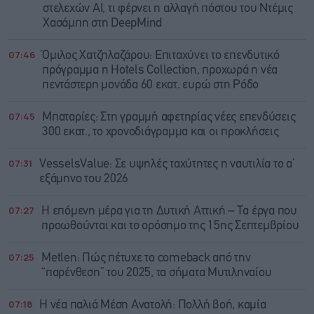
στελεχών AI, τι φέρνει η αλλαγή πόστου του Ντέμις
Χασάμπη στη DeepMind
07:46
Όμιλος Χατζηλαζάρου: Επιταχύνει το επενδυτικό
πρόγραμμα η Hotels Collection, προχωρά η νέα
πεντάστερη μονάδα 60 εκατ. ευρώ στη Ρόδο
07:45
Μπαταρίες: Στη γραμμή αφετηρίας νέες επενδύσεις
300 εκατ., το χρονοδιάγραμμα και οι προκλήσεις
07:31
VesselsValue: Σε υψηλές ταχύτητες η ναυτιλία το α’
εξάμηνο του 2026
07:27
Η επόμενη μέρα για τη Δυτική Αττική – Τα έργα που
προωθούνται και το ορόσημο της 15ης Σεπτεμβρίου
07:25
Metlen: Πώς πέτυχε το comeback από την
“παρένθεση” του 2025, τα σήματα Μυτιληναίου
07:18
Η νέα παλιά Μέση Ανατολή: Πολλή βοή, καμία