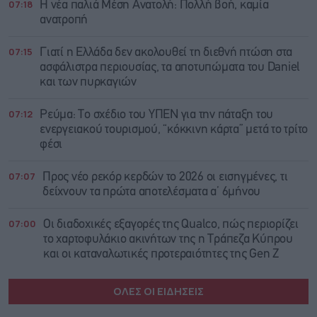
07:18
Η νέα παλιά Μέση Ανατολή: Πολλή βοή, καμία
ανατροπή
07:15
Γιατί η Ελλάδα δεν ακολουθεί τη διεθνή πτώση στα
ασφάλιστρα περιουσίας, τα αποτυπώματα του Daniel
και των πυρκαγιών
07:12
Ρεύμα: Το σχέδιο του ΥΠΕΝ για την πάταξη του
ενεργειακού τουρισμού, “κόκκινη κάρτα” μετά το τρίτο
φέσι
07:07
Προς νέο ρεκόρ κερδών το 2026 οι εισηγμένες, τι
δείχνουν τα πρώτα αποτελέσματα α’ 6μήνου
07:00
Οι διαδοχικές εξαγορές της Qualco, πώς περιορίζει
το χαρτοφυλάκιο ακινήτων της η Τράπεζα Κύπρου
και οι καταναλωτικές προτεραιότητες της Gen Z
ΟΛΕΣ ΟΙ ΕΙΔΗΣΕΙΣ