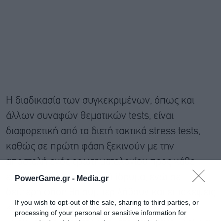
Η διαδικασία των συγκεκριμένων, όπως και
άλλων συναφών θεματικών tests, είναι
διαφορετική από τα διετή τακτικά stress tests,
καθώς σε πρώτη φάση ξεκινούν με την
αποστολή ενός ερωτηματολογίου προς κάθε
εποπτευόμενο τραπεζικό ίδρυμα, ενώ σε
PowerGame.gr -
Media.gr
δεύτερη φάση θα συμπεριλάβουν και επισκέψεις
If you wish to opt-out of the sale, sharing to third parties, or
κλιμακίων του SSM σε κάποιες τράπεζες,
processing of your personal or sensitive information for