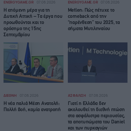
ENERGYGAME.GR
07.08.2026
ENERGYGAME.GR
07.08.2026
Η επόμενη μέρα για τη
Metlen: Πώς πέτυχε το
Δυτική Αττική – Τα έργα που
comeback από την
προωθούνται και το
“παρένθεση” του 2025, τα
ορόσημο της 15ης
σήματα Μυτιληναίου
Σεπτεμβρίου
ΔΙΕΘΝΗ
07.08.2026
ΑΣΦΑΛΙΣΗ
07.08.2026
Η νέα παλιά Μέση Ανατολή:
Γιατί η Ελλάδα δεν
Πολλή βοή, καμία ανατροπή
ακολουθεί τη διεθνή πτώση
στα ασφάλιστρα περιουσίας,
τα αποτυπώματα του Daniel
και των πυρκαγιών