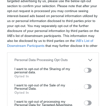
κυρίως σε όσες μετέχουν στο λεγόμενο «δείγμα»
targeted advertising by us, please use the below opt-out
section to confirm your selection. Please note that after your
της ενισχυμένης αξιολόγησης. Μεταξύ 28
opt-out request is processed you may continue seeing
μεγάλων ευρωπαϊκών τραπεζών, συμμετέχει
interest-based ads based on personal information utilized by
us or personal information disclosed to third parties prior to
δειγματοληπτικά μία ελληνική τράπεζα, στη
your opt-out. You may separately opt-out of the further
λογική του Επόπτη να υπάρχει στο δείγμα μία
disclosure of your personal information by third parties on the
IAB’s list of downstream participants. This information may
τράπεζα από κάθε κράτος-μέλος, η οποία θα
also be disclosed by us to third parties on the
IAB’s List of
υποστεί πιο αναλυτικό και εις βάθος έλεγχο.
Downstream Participants
that may further disclose it to other
third parties.
Personal Data Processing Opt Outs
Ακολουθήστε το Powergame.gr στο
Google
για άμεση και έγκυρη οικονομική
News
I want to opt-out of the Sharing of my
personal data.
ενημέρωση!
Opted In
I want to opt-out of the Sale of my
TAGS:
SSM
STRESS TEST
ΕΚΤ
ΕΥΡΩΖΩΝΗ
Personal Data.
Opted In
ΚΥΒΕΡΝΟΕΠΙΘΕΣΕΙΣ
ΧΡΗΜΑΤΟΠΙΣΤΩΤΙΚΟ ΣΥΣΤΗΜΑ
I want to opt-out of processing my
Personal Data for Targeted Advertising.