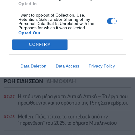
Opted In
I want to opt-out of Collection, Use,
Retention, Sale, and/or Sharing of my
Personal Data that Is Unrelated with the
Purposes for which it was collected.
Opted Out
CONFIRM
Data Deletion
Data Access
Privacy Policy
ΡΟΗ ΕΙΔΗΣΕΩΝ
ΔΗΜΟΦΙΛΗ
07:27
Η επόμενη μέρα για τη Δυτική Αττική – Τα έργα που
προωθούνται και το ορόσημο της 15ης Σεπτεμβρίου
07:25
Metlen: Πώς πέτυχε το comeback από την
“παρένθεση” του 2025, τα σήματα Μυτιληναίου