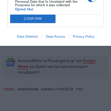
Personal Data that Is Unrelated with the
Purposes for which it was collected.
Opted Out
CONFIRM
Data Deletion
Data Access
Privacy Policy
Ακολουθήστε το Powergame.gr στο
Google
για άμεση και έγκυρη οικονομική
News
ενημέρωση!
TAGS:
JPMORGAN
ΕΘΝΙΚΗ ΤΡΑΠΕΖΑ
ΤΧΣ