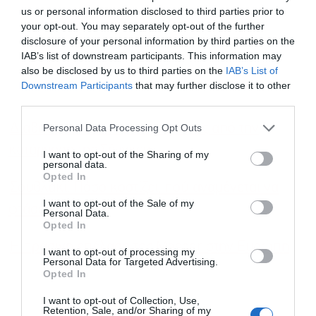
us or personal information disclosed to third parties prior to
your opt-out. You may separately opt-out of the further
disclosure of your personal information by third parties on the
IAB’s list of downstream participants. This information may
also be disclosed by us to third parties on the
IAB’s List of
Εγγραφή στο
Downstream Participants
that may further disclose it to other
newsletter
third parties.
Διαβατήρια: Στο 1 τρισ. το κόστος από την
Personal Data Processing Opt Outs
κατάργηση της Σένγκεν
I want to opt-out of the Sharing of my
personal data.
Opted In
Σουβλάκι: Πόσο κοστίζει, πού αναμένεται να
Αποδέχομαι τους
όρους χρήσης
*
I want to opt-out of the Sale of my
φτάσει
και την πολιτική απορρήτου
Personal Data.
Opted In
Εγγραφή
Η πράσινη επέλαση της Masdar στην Ευρώπη
I want to opt-out of processing my
Personal Data for Targeted Advertising.
Opted In
I want to opt-out of Collection, Use,
Retention, Sale, and/or Sharing of my