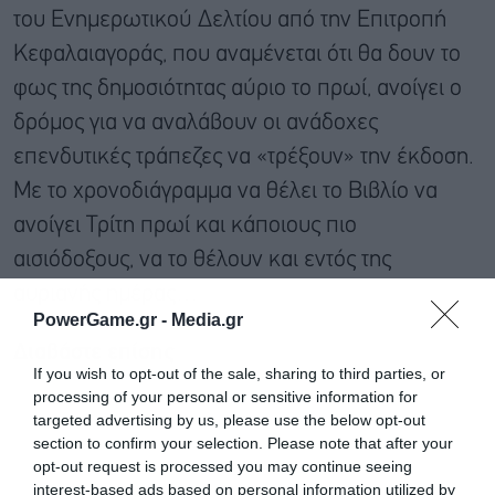
του Ενημερωτικού Δελτίου από την Επιτροπή
Κεφαλαιαγοράς, που αναμένεται ότι θα δουν το
φως της δημοσιότητας αύριο το πρωί, ανοίγει ο
δρόμος για να αναλάβουν οι ανάδοχες
επενδυτικές τράπεζες να «τρέξουν» την έκδοση.
Με το χρονοδιάγραμμα να θέλει το Βιβλίο να
ανοίγει Τρίτη πρωί και κάποιους πιο
αισιόδοξους, να το θέλουν και εντός της
αυριανής ημέρας…
PowerGame.gr -
Media.gr
Διαβάστε επίσης
If you wish to opt-out of the sale, sharing to third parties, or
processing of your personal or sensitive information for
targeted advertising by us, please use the below opt-out
section to confirm your selection. Please note that after your
opt-out request is processed you may continue seeing
interest-based ads based on personal information utilized by