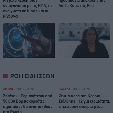
Μεγάλα κέρδη στον
προσπάθεια απόλυσης της
ανταγωνισμό με τις ΗΠΑ, τα
Λάιζα Κουκ της Fed
ανοίγματα σε funds και οι
κίνδυνοι
ΡΟΗ ΕΙΔΗΣΕΩΝ
ΔΙΕΘΝΗ
09.08.2026
ΕΛΛΑΔΑ
09.08.2026
Ζελένσκι: Περισσότεροι από
Φωτιά τώρα στο Κορωπί –
50.000 Βορειοκορεάτες
Στάλθηκε 112 για ετοιμότητα,
στρατιώτες θα αναπτυχθούν
επιχειρούν εναέρια μέσα
στη Ρωσία