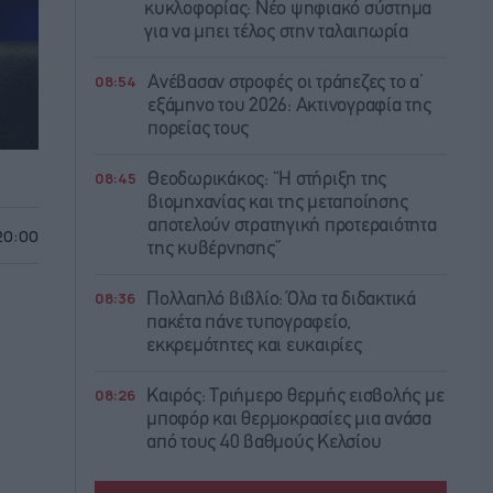
κυκλοφορίας: Νέο ψηφιακό σύστημα
για να μπει τέλος στην ταλαιπωρία
08:54
Ανέβασαν στροφές οι τράπεζες το α’
εξάμηνο του 2026: Ακτινογραφία της
πορείας τους
08:45
Θεοδωρικάκος: “Η στήριξη της
βιομηχανίας και της μεταποίησης
αποτελούν στρατηγική προτεραιότητα
 20:00
της κυβέρνησης”
08:36
Πολλαπλό βιβλίο: Όλα τα διδακτικά
πακέτα πάνε τυπογραφείο,
εκκρεμότητες και ευκαιρίες
08:26
Καιρός: Τριήμερο θερμής εισβολής με
μποφόρ και θερμοκρασίες μια ανάσα
από τους 40 βαθμούς Κελσίου