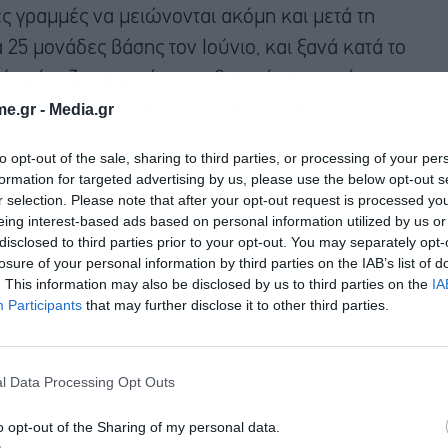
ές γραμμές να μειώνονται ακόμη και μετά τη
25 μονάδες βάσης τον Ιούνιο, και ξανά κατά το
ή τράπεζα να μειώνει το βασικό της επιτόκιο – τη
e.gr -
Media.gr
 ρεκόρ του 4% στο 3,5% κατά τις δύο
to opt-out of the sale, sharing to third parties, or processing of your per
formation for targeted advertising by us, please use the below opt-out s
r selection. Please note that after your opt-out request is processed y
eing interest-based ads based on personal information utilized by us or
disclosed to third parties prior to your opt-out. You may separately opt-
losure of your personal information by third parties on the IAB’s list of
. This information may also be disclosed by us to third parties on the
IA
Participants
that may further disclose it to other third parties.
l Data Processing Opt Outs
o opt-out of the Sharing of my personal data.