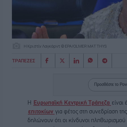
Η Κριστίν Λαγκάρντ © EPA/OLIVIER MATTHYS
ΤΡΑΠΕΖΕΣ
Προσθέστε το Po
Η
Ευρωπαϊκή Κεντρική Τράπεζα
είναι
επιτοκίων
για φέτος στη συνεδρίαση τη
δηλώνουν ότι οι κίνδυνοι πληθωρισμού 