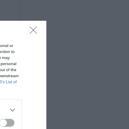
sonal or
ection to
ou may
 personal
out of the
 downstream
B’s List of