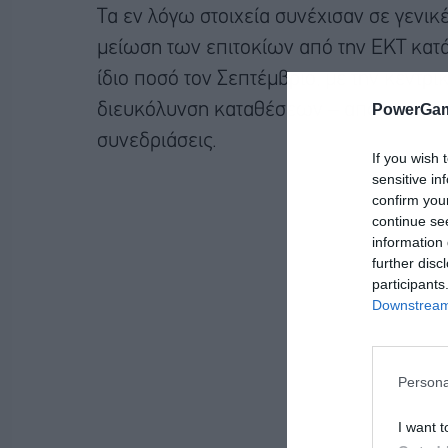
Τα εν λόγω στοιχεία συνέχισαν σε γενικ
μείωση των επιτοκίων από την ΕΚΤ κατά 
ίδιο ποσό τον Σεπτέμβριο, με την κεντρικ
PowerGam
διευκόλυνση καταθέσεων – από το υψηλό
συνεδριάσεις.
If you wish 
sensitive in
confirm you
continue se
information 
further disc
participants
Downstream 
Persona
I want t