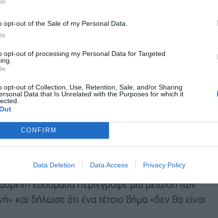
In
η επιτοκίων κατά 25 μ.β. την
o opt-out of the Sale of my Personal Data.
έμβριο
In
ήματος είχαν τιμολογήσει όχι μόνο μια ακόμη
to opt-out of processing my Personal Data for Targeted
ing.
συνεδρίαση του Οκτωβρίου, αλλά και μια
In
ενη και τελευταία συνεδρίαση του έτους τον
o opt-out of Collection, Use, Retention, Sale, and/or Sharing
ersonal Data that Is Unrelated with the Purposes for which it
lected.
Out
ή χαλάρωση έχουν αυξηθεί από τη συνεδρίαση της
CONFIRM
 σειράς ήπιων σχολίων από αξιωματούχους και
πώσεων πληθωρισμού από τα κράτη της
Data Deletion
Data Access
Privacy Policy
ρμανίας. Ο διοικητής της Τράπεζας της Γαλλίας
ασμένη εβδομάδα περιέγραψε μια μείωση των
» και δήλωσε ότι ένα τέτοιο βήμα «δεν θα είναι