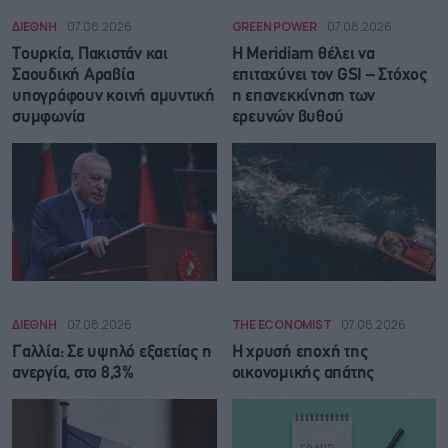
ΔΙΕΘΝΗ
07.08.2026
GREEN POWER
07.08.2026
Τουρκία, Πακιστάν και
Η Meridiam θέλει να
Σαουδική Αραβία
επιταχύνει τον GSI – Στόχος
υπογράφουν κοινή αμυντική
η επανεκκίνηση των
συμφωνία
ερευνών βυθού
ΔΙΕΘΝΗ
07.08.2026
THE ECONOMIST
07.08.2026
Γαλλία: Σε υψηλό εξαετίας η
Η χρυσή εποχή της
ανεργία, στο 8,3%
οικονομικής απάτης