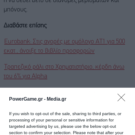
ή να θέσει βέτο σε διανομές μερισμάτων και
μπόνους.
Διαβάστε επίσης
Eurobank: Στις αγορές με ομόλογο AT1 για 500
εκατ., άνοιξε το βιβλίο προσφορών
Τραπεζικό ράλι στο Χρηματιστήριο, κέρδη άνω
του 6% για Alpha
Eurobank: Συμμετοχή της Fairfax στο
PowerGame.gr -
Media.gr
πρόγραμμα επαναγοράς ιδίων μετοχών της
If you wish to opt-out of the sale, sharing to third parties, or
processing of your personal or sensitive information for
Ακολουθήστε το Powergame.gr στο
Google
targeted advertising by us, please use the below opt-out
για άμεση και έγκυρη οικονομική
News
section to confirm your selection. Please note that after your