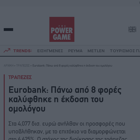
TRENDS:
ΕΙΣΗΓΜΕΝΕΣ
ΡΕΥΜΑ
METLEN
ΤΟΥΡΙΣΜΟΣ ΓΙ
ΑΡΧΙΚΗ
»
ΤΡΑΠΕΖΕΣ
»
Eurobank: Πάνω από 8 φορές καλύφθηκε η έκδοση του ομολόγου
ΤΡΑΠΕΖΕΣ
Eurobank: Πάνω από 8 φορές
καλύφθηκε η έκδοση του
ομολόγου
Στα 4,077 δισ. ευρώ ανήλθαν οι προσφορές που
υποβλήθηκαν, με το επιτόκιο να διαμορφώνεται
στο 6,625%. Ο στόχος της διοίκησης της τράπεζας