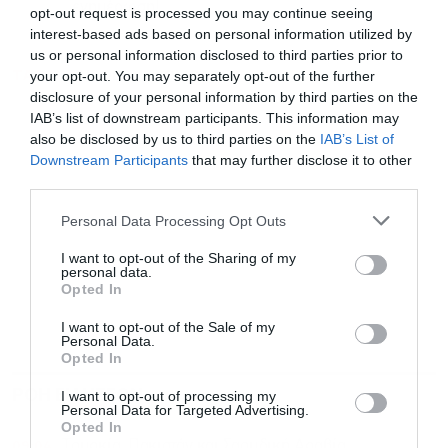
ενημέρωση!
opt-out request is processed you may continue seeing
interest-based ads based on personal information utilized by
us or personal information disclosed to third parties prior to
TAGS:
EUROBANK
ΟΜΟΛΟΓΑ
your opt-out. You may separately opt-out of the further
disclosure of your personal information by third parties on the
IAB’s list of downstream participants. This information may
also be disclosed by us to third parties on the
IAB’s List of
Downstream Participants
that may further disclose it to other
third parties.
Personal Data Processing Opt Outs
I want to opt-out of the Sharing of my
personal data.
Opted In
I want to opt-out of the Sale of my
Personal Data.
Opted In
ΡΟΗ ΕΙΔΗΣΕΩΝ
ΔΗΜΟΦΙΛΗ
I want to opt-out of processing my
Personal Data for Targeted Advertising.
Opted In
09:04
Τουρκία, Πακιστάν και Σαουδική Αραβία