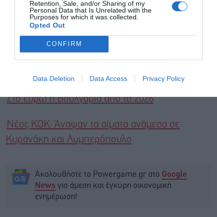
Retention, Sale, and/or Sharing of my
κ. Βασίλης Καραμούζης.
Personal Data that Is Unrelated with the
Purposes for which it was collected.
Opted Out
Διαβάστε επίσης
CONFIRM
Εθνική Τράπεζα: Έναρξη Προγράμματος
Επαναγοράς Ιδίων Μετοχών
Data Deletion
Data Access
Privacy Policy
Στο ευρώ η Βουλγαρία από το 2026
Νέος ΚΟΚ: Άναψαν τα αίματα ανάμεσα σε
Κυρανάκη και Λυμπερόπουλο
Ακολουθήστε το Powergame.gr στο
Google
για άμεση και έγκυρη οικονομική
News
ενημέρωση!