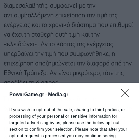
διαμεσολαβητής, συμφωνεί με την
αντισυμβαλλόμενη επιχείρηση την τιμή της
ενέργειας και το χρονικό διάστημα που επιθυμεί
να έχει τη σταθερή αυτή τιμή και την
«κλειδώνει». Αν το κόστος της ενέργειας
υπερβαίνει την τιμή που συμφωνήθηκε, η
επιχείρηση αποζημιώνεται την διαφορά από την
Εθνική Τράπεζα. Αν είναι μικρότερο, τότε της
αποδίδει τη διαφορά.
PowerGame.gr -
Media.gr
Έτσι, οι επιχειρήσεις συνεχίζουν τη
δραστηριότητα τους (πώληση ή την κατανάλωση
If you wish to opt-out of the sale, sharing to third parties, or
processing of your personal or sensitive information for
ηλεκτρικής ενέργειας), ενώ οι ταμειακές τους
targeted advertising by us, please use the below opt-out
ροές προστατεύονται από τη διακύμανση της
section to confirm your selection. Please note that after your
opt-out request is processed you may continue seeing
αγοραίας τιμής ηλεκτρικής ενέργειας.