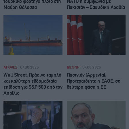
τουρκικό φορτηγό πλοίο στη
ΝΑΤΟ η συμφωνία με
Μαύρη Θάλασσα
Πακιστάν – Σαουδική Αραβία
ΑΓΟΡΕΣ
07.08.2026
ΔΙΕΘΝΗ
07.08.2026
Wall Street: Πράσινο ταμπλό
Πασινιάν (Αρμενία):
και καλύτερη εβδομαδιαία
Προτεραιότητα η ΕΑΟΕ, σε
επίδοση για S&P 500 από τον
δεύτερη φάση η ΕΕ
Απρίλιο