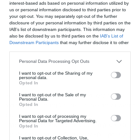
interest-based ads based on personal information utilized by
us or personal information disclosed to third parties prior to
your opt-out. You may separately opt-out of the further
disclosure of your personal information by third parties on the
IAB’s list of downstream participants. This information may
also be disclosed by us to third parties on the
IAB’s List of
Downstream Participants
that may further disclose it to other
third parties.
Personal Data Processing Opt Outs
I want to opt-out of the Sharing of my
personal data.
Opted In
I want to opt-out of the Sale of my
Το εν λόγω προϊόν μάλιστα απέσπασε το
Personal Data.
Opted In
βραβείο «Financing for the Future» στην ενότητα
των βραβεύσεων του Συνεδρίου, το οποίο
I want to opt-out of processing my
Personal Data for Targeted Advertising.
παρέλαβε ο Γενικός Διευθυντής Εταιρικής και
Opted In
Επενδυτικής Τραπεζικής της Εθνικής Τράπεζας,
I want to opt-out of Collection, Use,