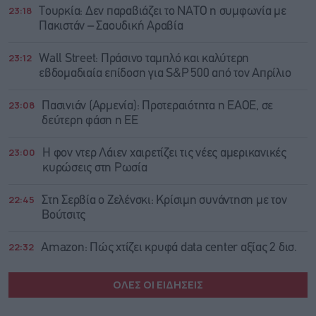
23:18
Τουρκία: Δεν παραβιάζει το ΝΑΤΟ η συμφωνία με
Πακιστάν – Σαουδική Αραβία
23:12
Wall Street: Πράσινο ταμπλό και καλύτερη
εβδομαδιαία επίδοση για S&P 500 από τον Απρίλιο
23:08
Πασινιάν (Αρμενία): Προτεραιότητα η ΕΑΟΕ, σε
δεύτερη φάση η ΕΕ
23:00
Η φον ντερ Λάιεν χαιρετίζει τις νέες αμερικανικές
κυρώσεις στη Ρωσία
22:45
Στη Σερβία ο Ζελένσκι: Κρίσιμη συνάντηση με τον
Βούτσιτς
22:32
Amazon: Πώς χτίζει κρυφά data center αξίας 2 δισ.
ΟΛΕΣ ΟΙ ΕΙΔΗΣΕΙΣ