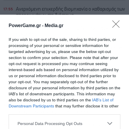
17:55
Ανερχόμενη επικερδής βιομηχανία ο καθαρισμός των
απορριμμάτων στο διάστημα
PowerGame.gr -
Media.gr
17:31
Σε 57χρονη ανήκει η σορός που βρέθηκε στον
Λυκαβηττό
If you wish to opt-out of the sale, sharing to third parties, or
processing of your personal or sensitive information for
17:16
Δια θαλάσσης διασώθηκαν 254 πολίτες στην πυρκαγιά
targeted advertising by us, please use the below opt-out
της Αττικοβοιωτίας
section to confirm your selection. Please note that after your
opt-out request is processed you may continue seeing
16:56
Επίθεση με βλήμα σε πλοίο στα ανοικτά του Ομάν ενώ
interest-based ads based on personal information utilized by
αναμένονται εξελίξεις στο Ορμούζ
us or personal information disclosed to third parties prior to
your opt-out. You may separately opt-out of the further
16:41
Συναγερμός “Red Code” για αύριο σε Αττική,
disclosure of your personal information by third parties on the
Πελοπόννησο, Κρήτη και νησιά Αιγαίου
IAB’s list of downstream participants. This information may
also be disclosed by us to third parties on the
IAB’s List of
16:20
Κόντρα Σκέρτσου – ΠΑΣΟΚ για την ακρίβεια και το
Downstream Participants
that may further disclose it to other
πραγματικό εισόδημα των Ελλήνων
third parties.
Personal Data Processing Opt Outs
15:58
Χαρακόπουλος: Στο πλευρό των παραγωγών της