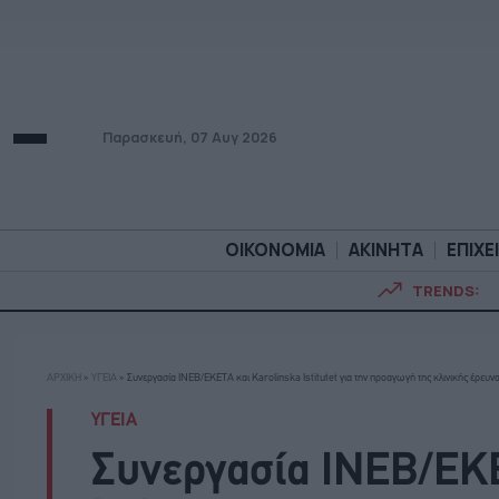
Παρασκευή, 07 Αυγ 2026
ΟΙΚΟΝΟΜΙΑ
ΑΚΙΝΗΤΑ
ΕΠΙΧΕ
TRENDS:
ΟΙΚΟΝΟΜΙΑ
ΑΚΙΝΗΤ
ΑΡΧΙΚΗ
»
ΥΓΕΙΑ
»
Συνεργασία ΙΝΕΒ/ΕΚΕΤΑ και Karolinska Istitutet για την προαγωγή της κλινικής έρευν
ΥΓΕΙΑ
Συνεργασία ΙΝΕΒ/ΕΚΕ