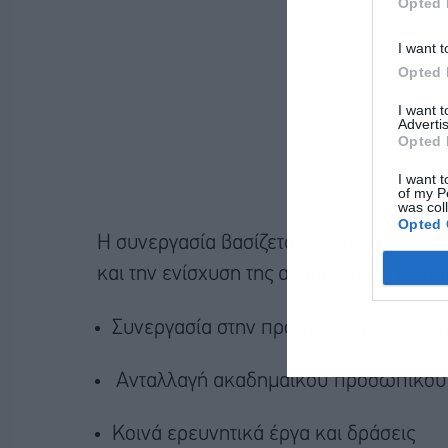
Opted 
I want t
Opted 
I want 
Advertis
Opted 
I want t
of my P
was col
Opted 
Η συνεργασία βασίζεται σε κοινούς στό
και την ενίσχυση της ακαδημαϊκής κινητι
Συνεργασία στην προπτυχιακή και μετ
Ανταλλαγή ακαδημαϊκού προσωπικού 
Κοινά ερευνητικά έργα και δράσεις