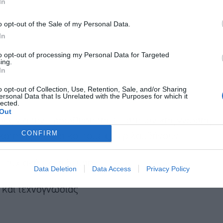
In
o opt-out of the Sale of my Personal Data.
Αποδέχομαι τους
όρους χρήσης
*
In
και την πολιτική απορρήτου
to opt-out of processing my Personal Data for Targeted
ing.
Εγγραφή
In
o opt-out of Collection, Use, Retention, Sale, and/or Sharing
ersonal Data that Is Unrelated with the Purposes for which it
lected.
Out
χους για την προώθηση της επιστημονικής γνώσης
CONFIRM
κότητας. Οι βασικοί τομείς περιλαμβάνουν:
απτυχιακή εκπαίδευση
Data Deletion
Data Access
Privacy Policy
και τεχνογνωσίας