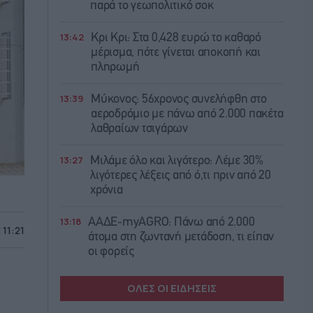
παρά το γεωπολιτικό σοκ
13:42
Κρι Κρι: Στα 0,428 ευρώ το καθαρό
μέρισμα, πότε γίνεται αποκοπή και
πληρωμή
13:39
Μύκονος: 56χρονος συνελήφθη στο
αεροδρόμιο με πάνω από 2.000 πακέτα
λαθραίων τσιγάρων
13:27
Μιλάμε όλο και λιγότερο: Λέμε 30%
λιγότερες λέξεις από ό,τι πριν από 20
χρόνια
13:18
ΑΑΔΕ-myAGRO: Πάνω από 2.000
 11:21
άτομα στη ζωντανή μετάδοση, τι είπαν
οι φορείς
ΟΛΕΣ ΟΙ ΕΙΔΗΣΕΙΣ