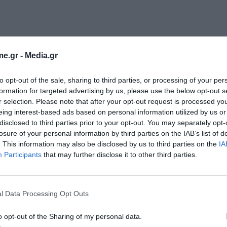
e.gr -
Media.gr
to opt-out of the sale, sharing to third parties, or processing of your per
formation for targeted advertising by us, please use the below opt-out s
r selection. Please note that after your opt-out request is processed y
eing interest-based ads based on personal information utilized by us or
σσότερες από δύο δεκαετίες στενής συνεργασίας
disclosed to third parties prior to your opt-out. You may separately opt-
 Richard Rosenquist Brandell, καθηγητής
losure of your personal information by third parties on the IAB’s list of
. This information may also be disclosed by us to third parties on the
IA
tutet. Σημειώνοντας ότι «έχουμε συνεργαστεί
Participants
that may further disclose it to other third parties.
 επισημοποιούμε αυτή τη συνεργασία, ώστε να
Εγγραφή στο
ητικές και εκπαιδευτικές προσπάθειές μας, με
newsletter
l Data Processing Opt Outs
o opt-out of the Sharing of my personal data.