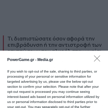
Τι διαπιστώσατε όσον αφορά την
επιβράδυνση ή την αντιστροφή των
επιπτώσεων του αλκοόλ στην υγεία;
PowerGame.gr -
Media.gr
Carr: Μπορείτε να επιβραδύνετε ή να
αντιστρέψετε τη βλάβη, ανάλογα με τον τύπο της
If you wish to opt-out of the sale, sharing to third parties, or
ασθένειας ή του τραυματισμού, αν και τα
processing of your personal or sensitive information for
targeted advertising by us, please use the below opt-out
περισσότερα από τα στοιχεία που έχουμε
section to confirm your selection. Please note that after your
προέρχονται από άτομα που έπιναν πολύ. Τα πιο
opt-out request is processed you may continue seeing
interest-based ads based on personal information utilized by
προφανή παραδείγματα είναι μερικοί από τους
us or personal information disclosed to third parties prior to
οξείς κινδύνους της κατανάλωσης αλκοόλ, όπως
your opt-out. You may separately opt-out of the further