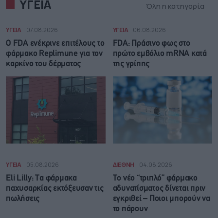
ΥΓΕΙΑ
Όλη η κατηγορία
ΥΓΕΙΑ
07.08.2026
ΥΓΕΙΑ
06.08.2026
Ο FDA ενέκρινε επιτέλους το
FDA: Πράσινο φως στο
φάρμακο Replimune για τον
πρώτο εμβόλιο mRNA κατά
καρκίνο του δέρματος
της γρίπης
ΥΓΕΙΑ
05.08.2026
ΔΙΕΘΝΗ
04.08.2026
Eli Lilly: Τα φάρμακα
Το νέο “τριπλό” φάρμακο
παχυσαρκίας εκτόξευσαν τις
αδυνατίσματος δίνεται πριν
πωλήσεις
εγκριθεί – Ποιοι μπορούν να
το πάρουν