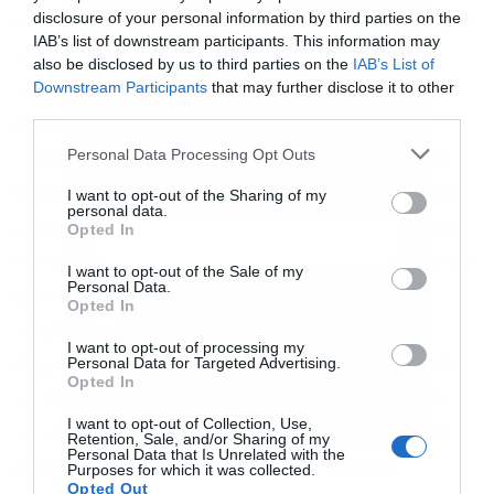
disclosure of your personal information by third parties on the
τα ατυχήματα οδήγησης υπό την επήρεια αλκοόλ,
IAB’s list of downstream participants. This information may
τα οποία εξαφανίζονται μόλις σταματήσετε.
also be disclosed by us to third parties on the
IAB’s List of
Downstream Participants
that may further disclose it to other
Υπάρχουν επίσης στοιχεία ότι μπορείτε να
third parties.
Εγγραφή στο
αντιστρέψετε κάποια σωματική βλάβη. Για
newsletter
Personal Data Processing Opt Outs
παράδειγμα, γνωρίζουμε από τυχαιοποιημένες
δοκιμές ότι όταν μειώνετε την κατανάλωσή σας,
I want to opt-out of the Sharing of my
personal data.
μπορείτε να μειώσετε την αρτηριακή σας πίεση,
Opted In
η οποία αποτελεί σημαντικό παράγοντα κινδύνου
I want to opt-out of the Sale of my
Personal Data.
για καρδιακές παθήσεις. Για την εγκεφαλική
Αποδέχομαι τους
όρους χρήσης
*
Opted In
βλάβη, μπορείτε να αντιστρέψετε μέρος της
και την πολιτική απορρήτου
I want to opt-out of processing my
Personal Data for Targeted Advertising.
συρρίκνωσης του εγκεφάλου όταν σταματήσετε
Εγγραφή
Opted In
να πίνετε. Ο κίνδυνος καρκίνου μπορεί επίσης
I want to opt-out of Collection, Use,
να μειωθεί μετά τη διακοπή της κατανάλωσης
Retention, Sale, and/or Sharing of my
Personal Data that Is Unrelated with the
αλκοόλ. Το πρόβλημα με πολλές χρόνιες
Purposes for which it was collected.
Opted Out