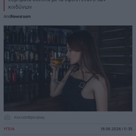
κινδύνων
Από
Newsroom
Aλκοόλ©pixabay
ΥΓΕΙΑ
18.06.2026 | 11:35