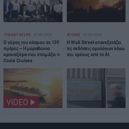
THE ART OF LIFE
07.08.2026
ΑΓΟΡΕΣ
07.08.2026
Ο γύρος του κόσμου σε 139
Η Wall Street επανεξετάζει
ημέρες – Η μαραθώνια
τις εκδόσεις ομολόγων λόγω
κρουαζιέρα που ετοιμάζει η
του χρέους από το AI
Costa Cruises
VIDEO