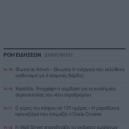
ΡΟΗ ΕΙΔΗΣΕΩΝ
ΔΗΜΟΦΙΛΗ
14:19
Φωτιά σε Αττική – Βοιωτία: Η ενέργεια που εκλύθηκε
ισοδυναμεί με 6 ατομικές βόμβες
14:19
Καστέλλι: Υπεγράφη η σύμβαση για τα συστήματα
αεροναυτιλίας του νέου αεροδρομίου
14:17
Ο γύρος του κόσμου σε 139 ημέρες – Η μαραθώνια
κρουαζιέρα που ετοιμάζει η Costa Cruises
14:12
Η Wall Street επανεξετάζει τις εκδόσεις ομολόγων