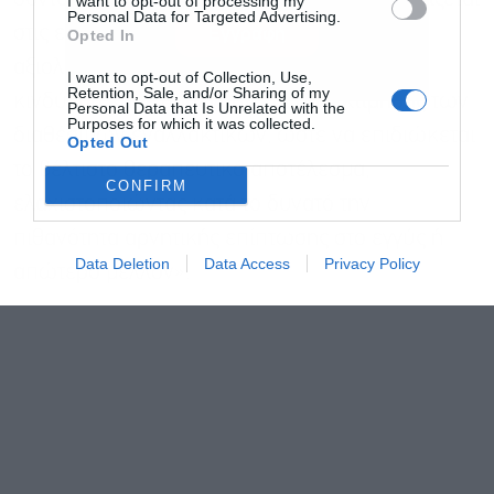
I want to opt-out of processing my
Personal Data for Targeted Advertising.
στις εγκεκριμένες ενδείξεις, κατόπιν
Εγγραφή
Opted In
αξιολόγησης των δυνητικών παραγόντων
I want to opt-out of Collection, Use,
Retention, Sale, and/or Sharing of my
κινδύνου κάθε ασθενούς και συνεκτίμησης των
Personal Data that Is Unrelated with the
Purposes for which it was collected.
διαθέσιμων εναλλακτικών, ώστε να επιδιώκεται
Opted Out
το βέλτιστο θεραπευτικό αποτέλεσμα,
CONFIRM
ελαχιστοποιώντας κατά το δυνατό την
πιθανότητα αρνητικής επίπτωσης στο εγγύς ή
Data Deletion
Data Access
Privacy Policy
απώτερο μέλλον».