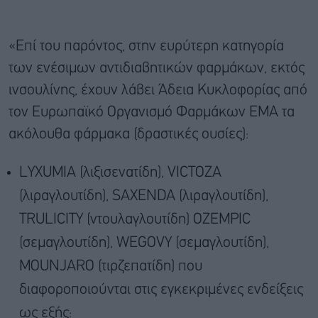
«Επί του παρόντος, στην ευρύτερη κατηγορία
των ενέσιμων αντιδιαβητικών φαρμάκων, εκτός
ινσουλίνης, έχουν λάβει Άδεια Κυκλοφορίας από
τον Ευρωπαϊκό Οργανισμό Φαρμάκων ΕΜΑ τα
ακόλουθα φάρμακα (δραστικές ουσίες):
LYXUMIA (λιξισενατίδη), VICTOZA
(λιραγλουτίδη), SAXENDA (λιραγλουτίδη),
TRULICITY (ντουλαγλουτίδη) OZEMPIC
(σεμαγλουτίδη), WEGOVY (σεμαγλουτίδη),
MOUNJARO (τιρζεπατίδη) που
διαφοροποιούνται στις εγκεκριμένες ενδείξεις
ως εξής: