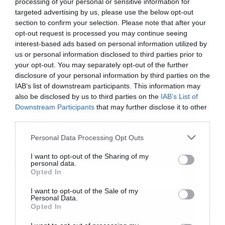
processing of your personal or sensitive information for
έμετος, διάρροια/δυσκοιλιότητα, δυσπεψία,
targeted advertising by us, please use the below opt-out
section to confirm your selection. Please note that after your
γαστρίτιδα, γαστροοισοφαγική παλινδρόμηση
opt-out request is processed you may continue seeing
κ.λπ.) ή σπανιότερα (παγκρεατίτιδα/οξεία
interest-based ads based on personal information utilized by
us or personal information disclosed to third parties prior to
παγκρεατίτιδα ή/και χολολιθίαση/χολοκυστίτιδα).
your opt-out. You may separately opt-out of the further
Επιπλέον, δεν έχει ακόμη αποκλειστεί
disclosure of your personal information by third parties on the
IAB’s list of downstream participants. This information may
ενδεχόμενη συσχέτιση χρήσης των φαρμάκων
also be disclosed by us to third parties on the
IAB’s List of
με κίνδυνο ανάπτυξης κακοήθειας θυρεοειδούς
Downstream Participants
that may further disclose it to other
third parties.
και παγκρέατος, όπως προκύπτει από τα Σχέδια
Εγγραφή στο
newsletter
Διαχείρισης Κινδύνου των προϊόντων.
Personal Data Processing Opt Outs
I want to opt-out of the Sharing of my
Το προφίλ ασφάλειας καλεί για ιδιαίτερη
personal data.
Opted In
προσοχή στην εξέταση του ενδεχόμενου
I want to opt-out of the Sale of my
χορήγησης των φαρμάκων της κατηγορίας για
Personal Data.
Αποδέχομαι τους
όρους χρήσης
*
Opted In
διαχείριση βάρους σε εφήβους. Κατά συνέπεια, η
και την πολιτική απορρήτου
συνταγογράφηση είναι σημαντικό να περιορίζεται