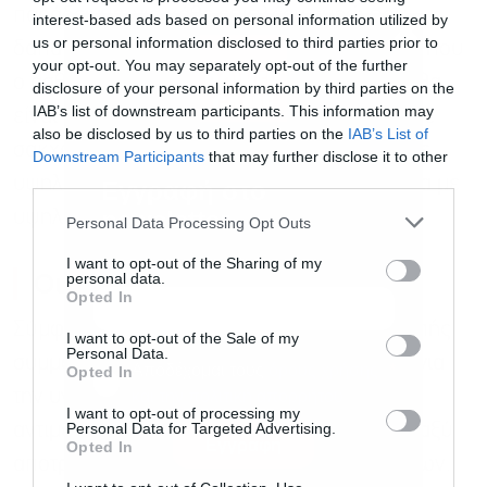
παράδειγμα: για κάθε επιπλέον ευρώ που
interest-based ads based on personal information utilized by
us or personal information disclosed to third parties prior to
δαπανάται για κάποια φαρμακευτική αγωγή που
your opt-out. You may separately opt-out of the further
ο ασθενής τηρεί πιστά, οι ιατρικές δαπάνες θα
disclosure of your personal information by third parties on the
IAB’s list of downstream participants. This information may
είναι μειωμένες κατά 7 ευρώ για τα άτομα με
also be disclosed by us to third parties on the
IAB’s List of
σακχαρώδη διαβήτη, 5 ευρώ για τα άτομα με
Downstream Participants
that may further disclose it to other
third parties.
υψηλή χοληστερόλη και 4 ευρώ για τα άτομα με
Εγγραφή στο
newsletter
υψηλή αρτηριακή πίεση.
Personal Data Processing Opt Outs
I want to opt-out of the Sharing of my
Οι προτάσεις αντιμετώπισης
personal data.
Opted In
Σύμφωνα με τον κ. Νικολαρόπουλο, η ελλιπής
I want to opt-out of the Sale of my
Personal Data.
συμμόρφωση αποτελεί πραγματικά απειλή για
Αποδέχομαι τους
όρους χρήσης
*
Opted In
την υγεία του πληθυσμού και πρέπει να
και την πολιτική απορρήτου
I want to opt-out of processing my
Personal Data for Targeted Advertising.
αντιμετωπιστεί για να μειωθεί το χάσμα μεταξύ
Εγγραφή
Opted In
αποτρέψιμων και πραγματικών προβλημάτων.