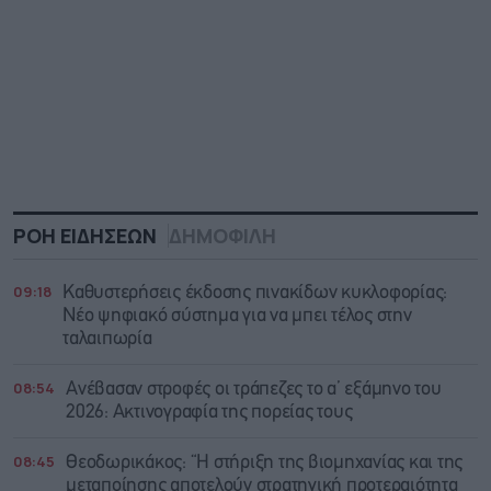
ΡΟΗ ΕΙΔΗΣΕΩΝ
ΔΗΜΟΦΙΛΗ
09:18
Καθυστερήσεις έκδοσης πινακίδων κυκλοφορίας:
Νέο ψηφιακό σύστημα για να μπει τέλος στην
ταλαιπωρία
08:54
Ανέβασαν στροφές οι τράπεζες το α’ εξάμηνο του
2026: Ακτινογραφία της πορείας τους
08:45
Θεοδωρικάκος: “Η στήριξη της βιομηχανίας και της
μεταποίησης αποτελούν στρατηγική προτεραιότητα