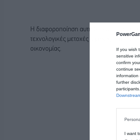
Η διαφοροποίηση αυτή δείχνει ότι οι επ
PowerGam
τεχνολογικές μετοχές υψηλής ανάπτυξη
οικονομίας.
If you wish 
sensitive in
confirm you
continue se
information 
further disc
participants
Downstream 
Persona
I want t