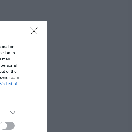
sonal or
ection to
ou may
 personal
out of the
 downstream
B’s List of