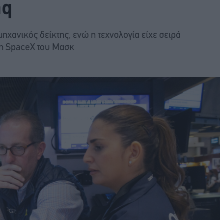
aq
ηχανικός δείκτης, ενώ η τεχνολογία είχε σειρά
 τη SpaceX του Μασκ