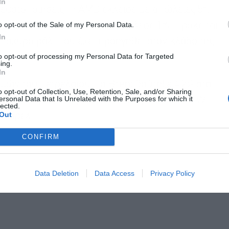
In
ρευστοποιήσεις. Η AMD έκλεισε με απώλειες 5%,
o opt-out of the Sale of my Personal Data.
σαν 3%, ενώ και η Nvidia απώλεσε 1%. Πρόκειται
In
ισχυρό ράλι που έχει προηγηθεί στον κλάδο της
to opt-out of processing my Personal Data for Targeted
ing.
In
μών του πετρελαίου. Το Brent βούτηξε 4,2% στα
o opt-out of Collection, Use, Retention, Sale, and/or Sharing
ersonal Data that Is Unrelated with the Purposes for which it
αρέλι για πρώτη φορά από τον Μάρτιο, ενώ το WTI
lected.
Out
 βαρέλι.
CONFIRM
Data Deletion
Data Access
Privacy Policy