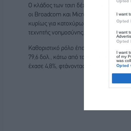
Opted 
Ο κλάδος των τσιπ δέχτηκε σημαντικές 
I want t
οι Broadcom και Micron Technology έχα
Opted 
κυρίως για κατοχύρωση κερδών μετά το 
I want 
τεχνητής νοημοσύνης.
Advertis
Opted 
Καθοριστικό ρόλο έπαιξε η πτώση των τι
I want t
of my P
79,6 δολ., κάτω από τα 80 δολάρια το β
was col
Opted 
έχασε 4,8%, φτάνοντας τα 76,8 δολάρια το