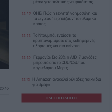
μέσω γεωπολιτικής νευρικότητας
22:43
ΟΗΕ: Πώς η τεχνητή νοημοσύνη και
τα cryptos “εξοπλίζουν” το ισλαμικό
κράτος
22:32
Το Ντουμπάι εντάσσει τα
κρυπτονομίσματα στις καθημερινές
πληρωμές και στα ακίνητα
22:20
Γερμανία: Στο 28% η AfD, 7 μονάδες
μπροστά από το CDU/CSU του
καγκελάριου Μερτς
22:12
Η Amazon ανακαλεί χιλιάδες παιχνίδια
για βρέφη
 23:16
ΟΛΕΣ ΟΙ ΕΙΔΗΣΕΙΣ