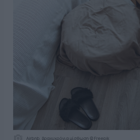
Airbnb, βραχυχρόνια μίσθωση © Freepik