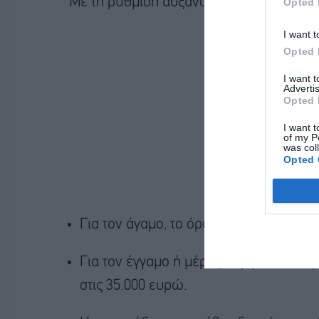
Με τη ρύθμιση αυξάνονται τα εισοδηματι
Opted 
I want t
Opted 
I want 
Advertis
Opted 
I want t
of my P
was col
Opted 
Για τον άγαμο, το όριο ανεβαίνει από τ
Για τον έγγαμο ή μέρος συμφώνου συμβ
στις 35.000 ευρώ.