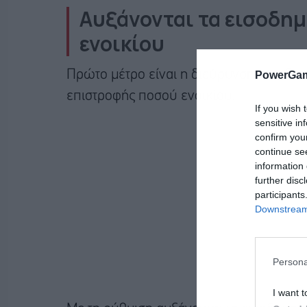
Αυξάνονται τα εισοδημ
ενοικίου
Πρώτο μέτρο είναι η διεύρυνση των δικ
PowerGam
επιστροφής ποσού ενοικίου.
If you wish 
sensitive in
confirm you
continue se
information 
further disc
participants
Downstream 
Persona
I want t