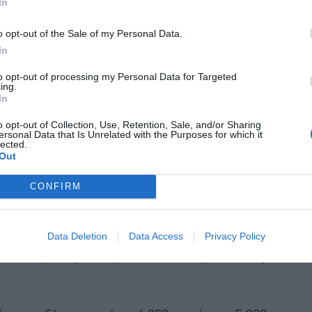
κά όρια ως εξής:
In
o opt-out of the Sale of my Personal Data.
In
to opt-out of processing my Personal Data for Targeted
ing.
In
o opt-out of Collection, Use, Retention, Sale, and/or Sharing
ersonal Data that Is Unrelated with the Purposes for which it
lected.
Out
CONFIRM
ις 20.000 ευρώ στις 25.000 ευρώ.
Data Deletion
Data Access
Privacy Policy
ίωσης, το όριο αυξάνεται από τις 28.000 ευρώ