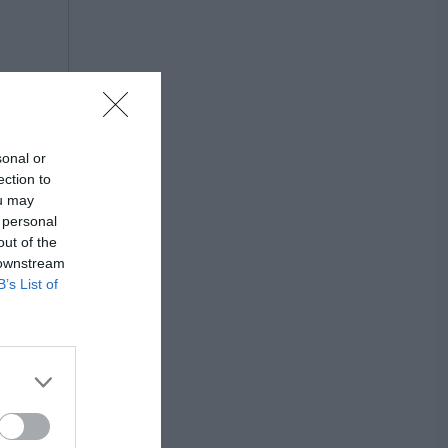
sonal or
ection to
ou may
 personal
out of the
 downstream
B’s List of