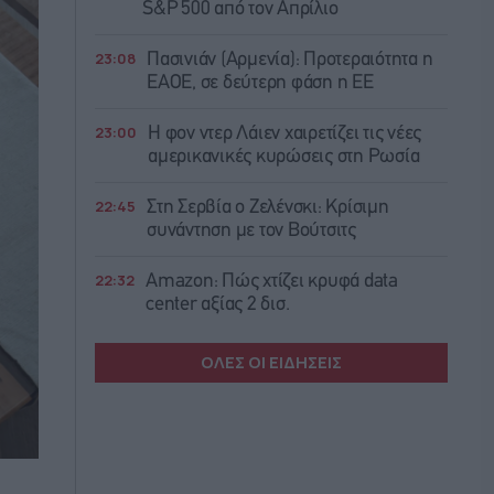
S&P 500 από τον Απρίλιο
23:08
Πασινιάν (Αρμενία): Προτεραιότητα η
ΕΑΟΕ, σε δεύτερη φάση η ΕΕ
23:00
Η φον ντερ Λάιεν χαιρετίζει τις νέες
αμερικανικές κυρώσεις στη Ρωσία
22:45
Στη Σερβία ο Ζελένσκι: Κρίσιμη
συνάντηση με τον Βούτσιτς
22:32
Amazon: Πώς χτίζει κρυφά data
center αξίας 2 δισ.
ΟΛΕΣ ΟΙ ΕΙΔΗΣΕΙΣ