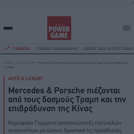
TRENDS:
ΤΑΜΕΙΟ ΑΝΑΚΑΜΨΗΣ
GREAT SEA INTERCONN
ΑΡΧΙΚΗ
»
AUTO & LUXURY
»
Mercedes & Porsche πιέζονται από τους δασμούς Τραμπ και την επιβράδυνση
της Κίνας
AUTO & LUXURY
Mercedes & Porsche πιέζονται
από τους δασμούς Τραμπ και την
επιβράδυνση της Κίνας
Κορυφαίοι Γερμανοί κατασκευαστές πολυτελών
αυτοκινήτων μειώνουν δραστικά τις προσδοκίες