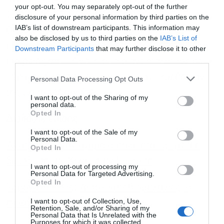
your opt-out. You may separately opt-out of the further
100%, προτού επιτευχθεί εκεχειρία μεταξύ
disclosure of your personal information by third parties on the
IAB’s list of downstream participants. This information may
Ουάσιγκτον και Πεκίνου τον Μάιο. Αυτό
also be disclosed by us to third parties on the
IAB’s List of
επιδείνωσε περαιτέρω τα προβλήματα της
Downstream Participants
that may further disclose it to other
third parties.
εταιρείας στην Κίνα, η οποία αντιστοιχούσε σε
περίπου ένα τρίτο των συνολικών πωλήσεών
Personal Data Processing Opt Outs
της για το τρέχον έτος.
I want to opt-out of the Sharing of my
personal data.
Opted In
Διαβάστε επίσης
I want to opt-out of the Sale of my
Personal Data.
Ανατροπές στην αγορά αυτοκινήτου φέρνει η
Opted In
διείσδυση της Κίνας στην Ευρώπη
I want to opt-out of processing my
Personal Data for Targeted Advertising.
Opted In
Υδρογόνο: Ποιες αυτοκινητοβιομηχανίες το
I want to opt-out of Collection, Use,
εγκαταλείπουν, ποιες συνεχίζουν
Retention, Sale, and/or Sharing of my
Personal Data that Is Unrelated with the
Purposes for which it was collected.