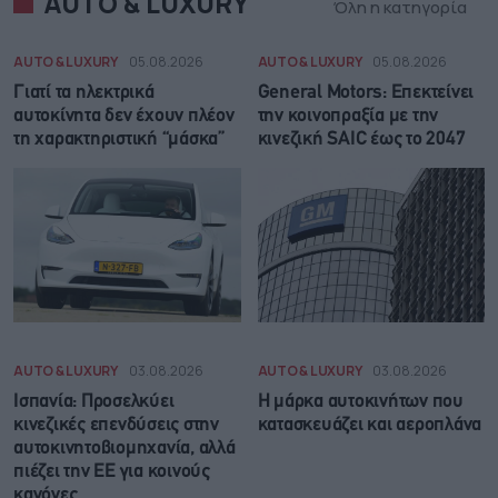
AUTO & LUXURY
Όλη η κατηγορία
AUTO & LUXURY
05.08.2026
AUTO & LUXURY
05.08.2026
Γιατί τα ηλεκτρικά
General Motors: Επεκτείνει
αυτοκίνητα δεν έχουν πλέον
την κοινοπραξία με την
τη χαρακτηριστική “μάσκα”
κινεζική SAIC έως το 2047
AUTO & LUXURY
03.08.2026
AUTO & LUXURY
03.08.2026
Ισπανία: Προσελκύει
Η μάρκα αυτοκινήτων που
κινεζικές επενδύσεις στην
κατασκευάζει και αεροπλάνα
αυτοκινητοβιομηχανία, αλλά
πιέζει την ΕΕ για κοινούς
κανόνες