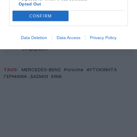
Audi: Μειώνει τις προβλέψεις για το 2025 λόγω
Opted Out
δασμών Τραμπ
CONFIRM
Ακολουθήστε το Powergame.gr στο
Google
Data Deletion
Data Access
Privacy Policy
για άμεση και έγκυρη οικονομική
News
ενημέρωση!
TAGS:
MERCEDES-BENZ
Porsche
ΑΥΤΟΚΙΝΗΤΑ
ΓΕΡΜΑΝΙΑ
ΔΑΣΜΟΙ
ΚΙΝΑ