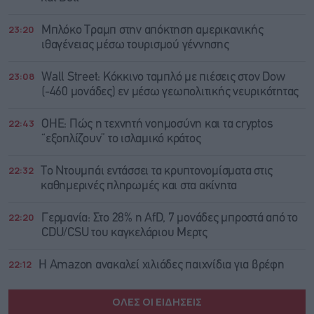
23:20
Μπλόκο Τραμπ στην απόκτηση αμερικανικής
ιθαγένειας μέσω τουρισμού γέννησης
23:08
Wall Street: Κόκκινο ταμπλό με πιέσεις στον Dow
(-460 μονάδες) εν μέσω γεωπολιτικής νευρικότητας
22:43
ΟΗΕ: Πώς η τεχνητή νοημοσύνη και τα cryptos
“εξοπλίζουν” το ισλαμικό κράτος
22:32
Το Ντουμπάι εντάσσει τα κρυπτονομίσματα στις
καθημερινές πληρωμές και στα ακίνητα
22:20
Γερμανία: Στο 28% η AfD, 7 μονάδες μπροστά από το
CDU/CSU του καγκελάριου Μερτς
22:12
Η Amazon ανακαλεί χιλιάδες παιχνίδια για βρέφη
ΟΛΕΣ ΟΙ ΕΙΔΗΣΕΙΣ