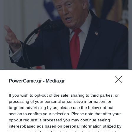
ΔΙΕΘΝΗ
24.07.2026 - 08:00
PowerGame.gr -
Media.gr
Τραμπ: Ξαναχτίζει δασμολογικό τείχος,
δασμοί κατά 60 χωρών
If you wish to opt-out of the sale, sharing to third parties, or
Οι νέοι δασμοί επιβάλλονται με όχημα τη ρητορική περί
processing of your personal or sensitive information for
καταναγκαστικής εργασίας, ποια προϊόντα εξαιρούνται, οι
targeted advertising by us, please use the below opt-out
αντιδράσεις σε Ευρώπη και Ασία
section to confirm your selection. Please note that after your
NEWSROOM
opt-out request is processed you may continue seeing
interest-based ads based on personal information utilized by