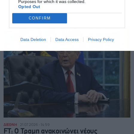
εισαγόμενα από το 2028
Purposes for which it was collected.
Opted Out
NEWSROOM
CONFIRM
Data Deletion
Data Access
Privacy Policy
ΔΙΕΘΝΗ
21.07.2026 - 14:59
FT: O Τραμπ ανακοινώνει νέους