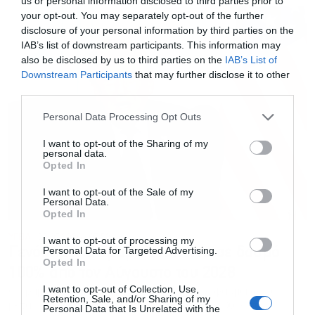
us or personal information disclosed to third parties prior to
your opt-out. You may separately opt-out of the further
disclosure of your personal information by third parties on the
IAB’s list of downstream participants. This information may
also be disclosed by us to third parties on the
IAB’s List of
Downstream Participants
that may further disclose it to other
third parties.
Personal Data Processing Opt Outs
I want to opt-out of the Sharing of my
personal data.
Opted In
I want to opt-out of the Sale of my
Personal Data.
Opted In
ΥΓΕΙΑ
22.07.2026 - 07:52
I want to opt-out of processing my
Personal Data for Targeted Advertising.
Γενόσημα: Ο Τραμπ ανακοίνωσε δασμό
Opted In
100% από τον Αύγουστο του 2028
I want to opt-out of Collection, Use,
Ο Τραμπ θέλει η παραγωγή των γενόσημων φαρμάκων να
Retention, Sale, and/or Sharing of my
μετακινηθεί στις ΗΠΑ. Προαναγγέλλει δασμό 100% στα
Personal Data that Is Unrelated with the