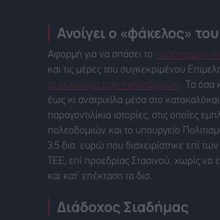
Ανοίγει ο «φάκελος» του
Αφορμή για να σπάσει το
«απόστημα» το
και τις μέρες του συγκεκριμένου Επιμε
το κύκλωμα των πολεοδομιών
. Τα όσα
έως κι ανατριχίλα μέσα στο κατακαλόκαι
παραγοντιλίκια ιστορίες, στις οποίες εμ
πολεοδομιών και το υπουργείο Πολιτισμού
3,5 δισ. ευρώ που διαχειρίστηκε επί τ
ΤΕΕ, επί προεδρίας Στασινού, χωρίς να 
και κατ’ επέκταση τα δισ.
Διάδοχος Σιαδήμας