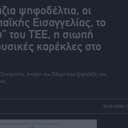
άζια ψηφοδέλτια, οι
αϊκής Εισαγγελίας, το
” του ΤΕΕ, η σιωπή
ουσικές καρέκλες στο
 Επιτροπής, η κόρη του Έβερτ που ξεφτιλίζει τον
άκη
15.06.2026 |