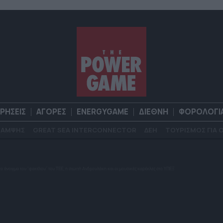
ΙΡΗΣΕΙΣ
ΑΓΟΡΕΣ
ENERGYGAME
ΔΙΕΘΝΗ
ΦΟΡΟΛΟΓΙ
ΚΑΜΨΗΣ
GREAT SEA INTERCONNECTOR
ΔΕΗ
ΤΟΥΡΙΣΜΟΣ ΓΙΑ 
Α
ΕΠΙΧΕΙΡΗΣΕΙΣ
ΑΓΟΡΕΣ
ENERGYGAME
ΔΙΕΘΝΗ
Φ
 το άνοιγμα του “φακέλου” του ΤΕΕ, η σιωπή Ανδρουλάκη και οι μουσικές καρέκλες στο ΥΠΕΞ