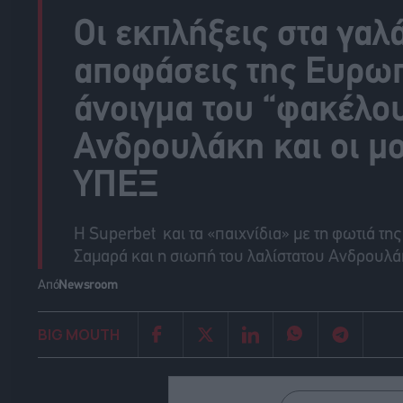
Οι εκπλήξεις στα γαλ
αποφάσεις της Ευρωπ
άνοιγμα του “φακέλου
Ανδρουλάκη και οι μ
ΥΠΕΞ
Η Superbet και τα «παιχνίδια» με τη φωτιά της
Σαμαρά και η σιωπή του λαλίστατου Ανδρουλ
Από
Newsroom
BIG MOUTH