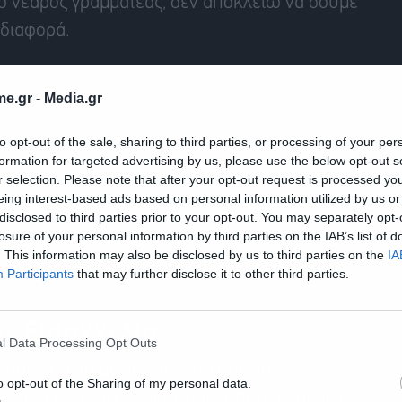
 ο νεαρός γραμματέας, δεν αποκλείω να δούμε
 διαφορά.
e.gr -
Media.gr
to opt-out of the sale, sharing to third parties, or processing of your per
formation for targeted advertising by us, please use the below opt-out s
r selection. Please note that after your opt-out request is processed y
eing interest-based ads based on personal information utilized by us or
disclosed to third parties prior to your opt-out. You may separately opt-
losure of your personal information by third parties on the IAB’s list of
. This information may also be disclosed by us to third parties on the
IA
Participants
that may further disclose it to other third parties.
ή Εισαγγελία
l Data Processing Opt Outs
 που σπάνια με ρίχνουν στα βράχια,
o opt-out of the Sharing of my personal data.
(και το εννοώ) ημέρες πρόκειται να ανακοινωθεί