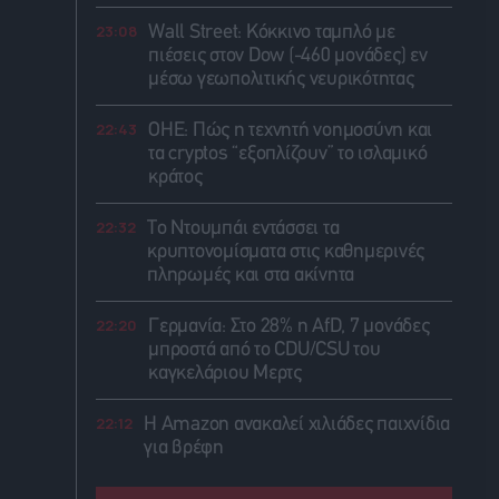
23:08
Wall Street: Κόκκινο ταμπλό με
πιέσεις στον Dow (-460 μονάδες) εν
μέσω γεωπολιτικής νευρικότητας
22:43
ΟΗΕ: Πώς η τεχνητή νοημοσύνη και
τα cryptos “εξοπλίζουν” το ισλαμικό
κράτος
22:32
Το Ντουμπάι εντάσσει τα
κρυπτονομίσματα στις καθημερινές
πληρωμές και στα ακίνητα
22:20
Γερμανία: Στο 28% η AfD, 7 μονάδες
μπροστά από το CDU/CSU του
καγκελάριου Μερτς
22:12
Η Amazon ανακαλεί χιλιάδες παιχνίδια
για βρέφη