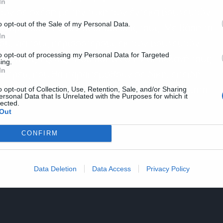
In
ων σε σχέση με την τύχη των έντεκα βουλευτών
o opt-out of the Sale of my Personal Data.
θα αρχειοθετηθούν οι υποθέσεις τους. Με βάση τα
In
ου, για τους περισσότερους εκ των βουλευτών
to opt-out of processing my Personal Data for Targeted
α ενοχής, εξέλιξη που οδηγεί στην απαλλαγή τους
ing.
In
ο, τρεις που θα παραπεμφθούν σε δίκη, επειδή
o opt-out of Collection, Use, Retention, Sale, and/or Sharing
μόσιο από τα ρουσφετολογικά τους τηλεφωνήματα.
ersonal Data that Is Unrelated with the Purposes for which it
lected.
Out
CONFIRM
Data Deletion
Data Access
Privacy Policy