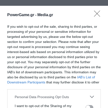
PowerGame.gr -
Media.gr
If you wish to opt-out of the sale, sharing to third parties, or
processing of your personal or sensitive information for
targeted advertising by us, please use the below opt-out
section to confirm your selection. Please note that after your
opt-out request is processed you may continue seeing
interest-based ads based on personal information utilized by
us or personal information disclosed to third parties prior to
Ακολουθήστε το Powergame.gr στο
Google
your opt-out. You may separately opt-out of the further
για άμεση και έγκυρη οικονομική
News
disclosure of your personal information by third parties on the
ενημέρωση!
IAB’s list of downstream participants. This information may
also be disclosed by us to third parties on the
IAB’s List of
Downstream Participants
that may further disclose it to other
TAGS:
BLOCKCHAIN
ETFs
Ripple
SEC
XRP
ΗΠΑ
third parties.
ΚΡΥΠΤΟΝΟΜΙΣΜΑ
Personal Data Processing Opt Outs
I want to opt-out of the Sharing of my