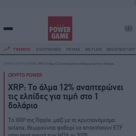
TRENDS:
ΕΙΣΗΓΜΕΝΕΣ
ΡΕΥΜΑ
METLEN
ΔΕΚΑΠΕΝΤΑΥ
ΑΡΧΙΚΗ
»
CRYPTO POWER
»
XRP: Το άλμα 12% αναπτερώνει τις ελπίδες για τιμή στο 1 δολάριο
CRYPTO POWER
XRP: Το άλμα 12% αναπτερώνει
τις ελπίδες για τιμή στο 1
δολάριο
Το XRP της Ripple, μαζί με το κρυπτονόμισμα
solana, θεωρούνται φαβορί να αποκτήσουν ETF
στην spot αγορά των ΗΠΑ το 2025