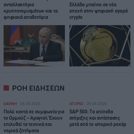
ανταλλακτήρια
Ελλάδα μπαίνει σε νέα
κρυπτονομισμάτων και τα
εποχή στην ψηφιακή αγορά
ψηφιακά αποθετήρια
crypto
ΡΟΗ ΕΙΔΗΣΕΩΝ
ΔΙΕΘΝΗ
08.08.2026
ΑΓΟΡΕΣ
08.08.2026
Πολύ κοντά σε συμφωνία για
S&P 500: Τα επίπεδα
το Ορμούζ – Αραγτσί: Έχουν
στήριξης και αντίστασης
επιλυθεί τα τεχνικά και
μετά από το ιστορικό ρεκόρ
νομικά ζητήματα