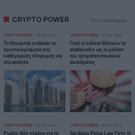
CRYPTO POWER
Όλη η κατηγορία
CRYPTO POWER
06.08.2026
CRYPTO POWER
05.08.2026
Το Ντουμπάι εντάσσει τα
Γιατί οι ειδικοί βλέπουν τα
κρυπτονομίσματα στις
stablecoins ως το μέλλον
καθημερινές πληρωμές και
του χρηματοπιστωτικού
στα ακίνητα
συστήματος
CRYPTO POWER
04.08.2026
CRYPTO POWER
03.08.2026
Ρωσία: Νέο πλαίσιο για τα
Sardelas Petsa Law Firm: Η