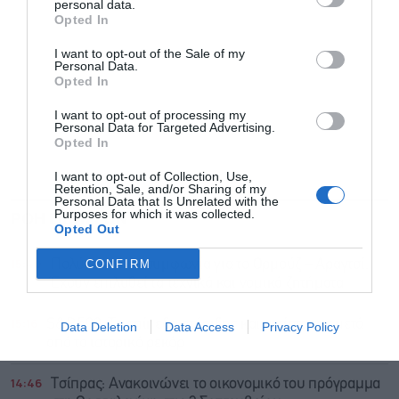
personal data.
Opted In
I want to opt-out of the Sale of my
Personal Data.
Opted In
I want to opt-out of processing my
Personal Data for Targeted Advertising.
Opted In
I want to opt-out of Collection, Use,
Retention, Sale, and/or Sharing of my
Personal Data that Is Unrelated with the
Purposes for which it was collected.
ΡΟΗ ΕΙΔΗΣΕΩΝ
ΔΗΜΟΦΙΛΗ
Opted Out
15:40
CONFIRM
Πολύ κοντά σε συμφωνία για το Ορμούζ – Αραγτσί:
Έχουν επιλυθεί τα τεχνικά και νομικά ζητήματα
15:16
S&P 500: Τα επίπεδα στήριξης και αντίστασης μετά
Data Deletion
Data Access
Privacy Policy
από το ιστορικό ρεκόρ
14:46
Τσίπρας: Ανακοινώνει το οικονομικό του πρόγραμμα