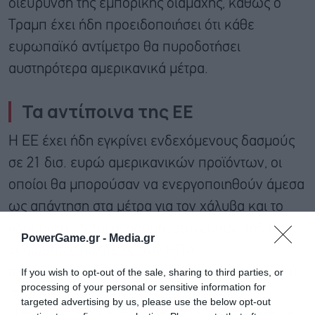
διεύρυνση της εμπορικής διαμάχης, καθώς ο
Τραμπ έχει ήδη προειδοποιήσει ότι κάθε
ευρωπαϊκό αντίμετρο θα πυροδοτήσει
αυστηρότερα αμερικανικά μέτρα.
Τα αντίποινα της ΕΕ
Η ΕΕ έχει ήδη εγκρίνει ενδεχόμενους δασμούς
σε 21 δισ. ευρώ αμερικανικών προϊόντων, οι
οποίοι θα μπορούσαν να ενεργοποιηθούν άμεσα
ως απάντηση στα μέτρα για τον χάλυβα και το
αλουμίνιο. Αυτοί οι δασμοί στοχεύουν πολιτικά
PowerGame.gr -
Media.gr
ευαίσθητες πολιτείες των ΗΠΑ,
συμπεριλαμβάνοντας προϊόντα όπως σόγια από
If you wish to opt-out of the sale, sharing to third parties, or
processing of your personal or sensitive information for
τη Λουιζιάνα (εκλογική περιφέρεια του
targeted advertising by us, please use the below opt-out