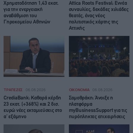
Χρηματοδότηση 1,43 εκατ.
Attica Roots Festival: Εννέα
για την ενεργειακή
συναυλίες, δεκάδες χιλιάδες
αναβάθμιση του
θεατές, ένας νέος
Γηροκομείου Αθηνών
πολιτιστικός χάρτης της
Αττικής
ΤΡΑΠΕΖΕΣ
06.08.2026
ΟΙΚΟΝΟΜΙΑ
06.08.2026
CrediaBank: Καθαρά κέρδη
Σαμοθράκη: Άνοιξε η
23 εκατ. (+368%) και 2 δισ.
πλατφόρμα
ευρώ νέες εκταμιεύσεις στο
myBusinessSupport για τις
α’ εξάμηνο
πυρόπληκτες επιχειρήσεις