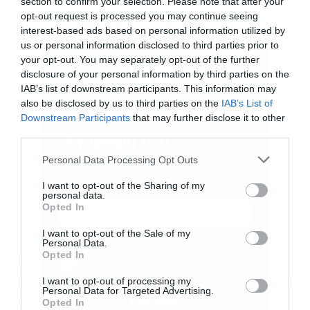
Προέδρου της Βουλής Μάικ Τζόνσον), αγροτικά
section to confirm your selection. Please note that after your
opt-out request is processed you may continue seeing
είδη, πουλερικά και μοτοσικλέτες.
interest-based ads based on personal information utilized by
us or personal information disclosed to third parties prior to
your opt-out. You may separately opt-out of the further
disclosure of your personal information by third parties on the
IAB’s list of downstream participants. This information may
also be disclosed by us to third parties on the
IAB’s List of
Downstream Participants
that may further disclose it to other
third parties.
Εγγραφή στο
newsletter
Personal Data Processing Opt Outs
I want to opt-out of the Sharing of my
personal data.
Opted In
I want to opt-out of the Sale of my
Παράλληλα, υπάρχει μια λίστα με δασμούς σε
Personal Data.
Αποδέχομαι τους
όρους χρήσης
*
Opted In
επιπλέον 72 δισ. ευρώ αμερικανικών
και την πολιτική απορρήτου
προϊόντων, ως απάντηση στους δασμούς για την
I want to opt-out of processing my
Personal Data for Targeted Advertising.
αυτοκινητοβιομηχανία και τα «ανταποδοτικά
Εγγραφή
Opted In