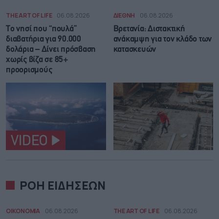
THE ART OF LIFE
06.08.2026
ΔΙΕΘΝΗ
06.08.2026
Το νησί που “πουλά”
Βρετανία: Διστακτική
διαβατήρια για 90.000
ανάκαμψη για τον κλάδο των
δολάρια – Δίνει πρόσβαση
κατασκευών
χωρίς βίζα σε 85+
προορισμούς
VIDEO
ΡΟΗ ΕΙΔΗΣΕΩΝ
ΟΙΚΟΝΟΜΙΑ
06.08.2026
THE ART OF LIFE
06.08.2026