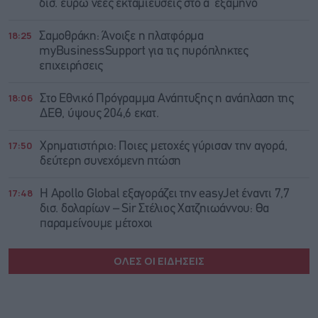
δισ. ευρώ νέες εκταμιεύσεις στο α’ εξάμηνο
18:25
Σαμοθράκη: Άνοιξε η πλατφόρμα
myBusinessSupport για τις πυρόπληκτες
επιχειρήσεις
18:06
Στο Εθνικό Πρόγραμμα Ανάπτυξης η ανάπλαση της
ΔΕΘ, ύψους 204,6 εκατ.
17:50
Χρηματιστήριο: Ποιες μετοχές γύρισαν την αγορά,
δεύτερη συνεχόμενη πτώση
17:48
Η Apollo Global εξαγοράζει την easyJet έναντι 7,7
δισ. δολαρίων – Sir Στέλιος Χατζηιωάννου: Θα
παραμείνουμε μέτοχοι
ΟΛΕΣ ΟΙ ΕΙΔΗΣΕΙΣ