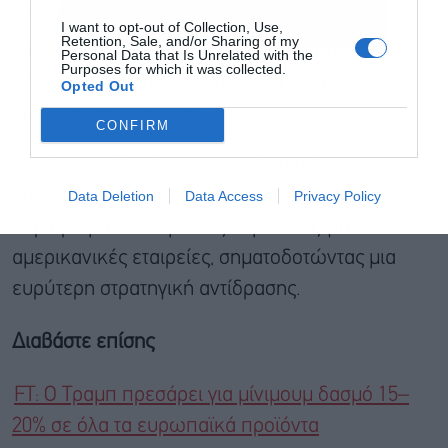
μέτρα» του Τραμπ. Η λίστα περιλαμβάνει
I want to opt-out of Collection, Use,
Retention, Sale, and/or Sharing of my
βιομηχανικά προϊόντα όπως αεροσκάφη της
Personal Data that Is Unrelated with the
Purposes for which it was collected.
Boeing, αυτοκίνητα αμερικανικής κατασκευής
Opted Out
και το ουίσκι bourbon.
CONFIRM
Επιπλέον, εξετάζονται και μέτρα πέρα από τους
δασμούς, όπως έλεγχοι εξαγωγών και
Data Deletion
Data Access
Privacy Policy
περιορισμοί σε δημόσιες συμβάσεις για
αμερικανικές εταιρείες, σηματοδοτώντας μια
ευρύτερη στρατηγική αντίδρασης.
Διαβάστε επίσης
FT: Ο Τραμπ πρεσάρει για μίνιμουμ δασμό 15–
20% σε όλα τα ευρωπαϊκά προϊόντα