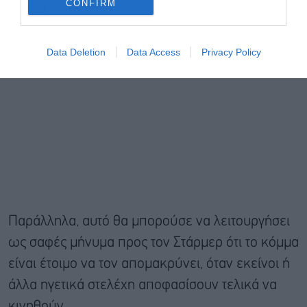
CONFIRM
ομάδα.
Data Deletion
Data Access
Privacy Policy
Παράλληλα, αυτό θα μπορούσε να λειτουργήσει
ως σαφές μήνυμα προς τον Στάρμερ ότι το κόμμα
είναι έτοιμο να τον απομακρύνει, όταν εκείνοι ή
άλλα ηγετικά στελέχη αποφασίσουν τελικά να
κινηθούν.