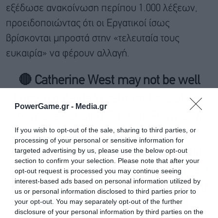
εξέδωσε ανακοίνωση περίπου 1.000 λέξεων,
προειδοποιώντας ότι οι Εργατικοί ίσως
βρίσκονται μπροστά στην «τελευταία τους
ευκαιρία» να φέρουν αλλαγή.
🔴 Catherine West may not be well
known outside Westminster, but her
PowerGame.gr -
Media.gr
name is causing Sir Keir Starmer a
If you wish to opt-out of the sale, sharing to third parties, or
serious headache.
processing of your personal or sensitive information for
targeted advertising by us, please use the below opt-out
The Labour MP said that she would
section to confirm your selection. Please note that after your
attempt to trigger a leadership contest
opt-out request is processed you may continue seeing
interest-based ads based on personal information utilized by
to force the Prime Minister to resign if
us or personal information disclosed to third parties prior to
your opt-out. You may separately opt-out of the further
no Cabinet ministers were to put…
disclosure of your personal information by third parties on the