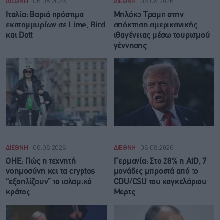
ΔΙΕΘΝΗ
06.08.2026
ΔΙΕΘΝΗ
06.08.2026
Ιταλία: Βαριά πρόστιμα
Μπλόκο Τραμπ στην
εκατομμυρίων σε Lime, Bird
απόκτηση αμερικανικής
και Dott
ιθαγένειας μέσω τουρισμού
γέννησης
ΔΙΕΘΝΗ
06.08.2026
ΔΙΕΘΝΗ
06.08.2026
ΟΗΕ: Πώς η τεχνητή
Γερμανία: Στο 28% η AfD, 7
νοημοσύνη και τα cryptos
μονάδες μπροστά από το
“εξοπλίζουν” το ισλαμικό
CDU/CSU του καγκελάριου
κράτος
Μερτς