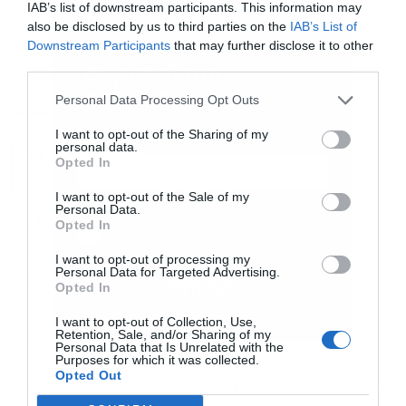
IAB’s list of downstream participants. This information may
pic.twitter.com/AGNyji3Q8i
also be disclosed by us to third parties on the
IAB’s List of
— The Telegraph (@Telegraph)
May 9,
Downstream Participants
that may further disclose it to other
third parties.
Εγγραφή στο
2026
newsletter
Personal Data Processing Opt Outs
I want to opt-out of the Sharing of my
Η Γουέστ δεν συγκεντρώνει
personal data.
Opted In
αρκετές υπογραφές
I want to opt-out of the Sale of my
Personal Data.
Αν η Γουέστ εξασφαλίσει τη στήριξη 60 ή 70
Αποδέχομαι τους
όρους χρήσης
*
Opted In
και την πολιτική απορρήτου
βουλευτών, χωρίς να φτάσει το απαιτούμενο
I want to opt-out of processing my
Personal Data for Targeted Advertising.
όριο, αυτό ίσως αποδειχθεί αρκετό για να
Εγγραφή
Opted In
ενθαρρύνει στελέχη όπως ο Στρίτινγκ ή η Ρέινερ
I want to opt-out of Collection, Use,
να εκδηλώσουν ανοιχτά τις φιλοδοξίες τους,
Retention, Sale, and/or Sharing of my
Personal Data that Is Unrelated with the
Purposes for which it was collected.
θεωρώντας ότι υπάρχει πλέον ισχυρό ρεύμα
Opted Out
υπέρ της αλλαγής ηγεσίας στην κοινοβουλευτική