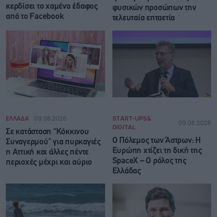
κερδίσει το χαμένο έδαφος
φυσικών προσώπων την
από το Facebook
τελευταία επταετία
ΕΛΛΑΔΑ
09.08.2026
START-UPS &
09.08.2026
DIGITAL
Σε κατάσταση “Κόκκινου
Ο Πόλεμος των Άστρων: Η
Συναγερμού” για πυρκαγιές
Ευρώπη χτίζει τη δική της
η Αττική και άλλες πέντε
SpaceX – Ο ρόλος της
περιοχές μέχρι και αύριο
Ελλάδας