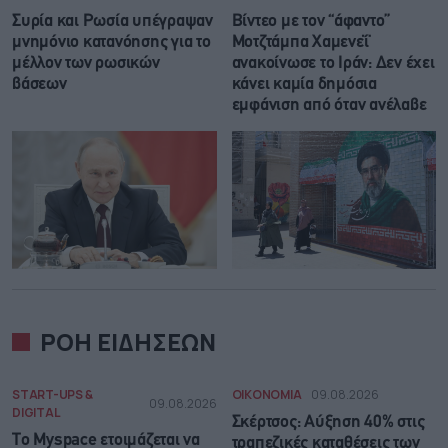
Συρία και Ρωσία υπέγραψαν
Βίντεο με τον “άφαντο”
μνημόνιο κατανόησης για το
Μοτζτάμπα Χαμενεΐ
μέλλον των ρωσικών
ανακοίνωσε το Ιράν: Δεν έχει
βάσεων
κάνει καμία δημόσια
εμφάνιση από όταν ανέλαβε
ΡΟΗ ΕΙΔΗΣΕΩΝ
START-UPS &
ΟΙΚΟΝΟΜΙΑ
09.08.2026
09.08.2026
DIGITAL
Σκέρτσος: Αύξηση 40% στις
Το Myspace ετοιμάζεται να
τραπεζικές καταθέσεις των