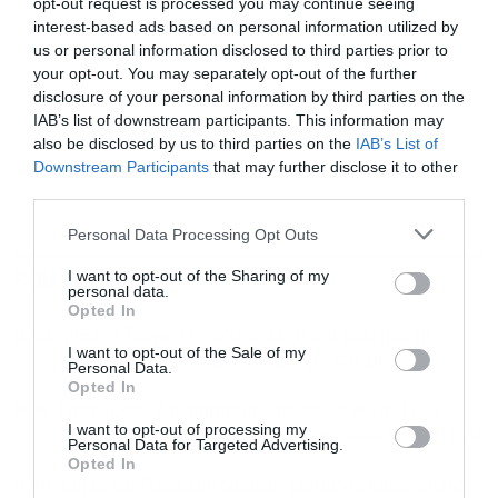
opt-out request is processed you may continue seeing
interest-based ads based on personal information utilized by
us or personal information disclosed to third parties prior to
your opt-out. You may separately opt-out of the further
disclosure of your personal information by third parties on the
IAB’s list of downstream participants. This information may
also be disclosed by us to third parties on the
IAB’s List of
Downstream Participants
that may further disclose it to other
third parties.
Personal Data Processing Opt Outs
ΡΟΗ ΕΙΔΗΣΕΩΝ
ΔΗΜΟΦΙΛΗ
I want to opt-out of the Sharing of my
personal data.
Opted In
16:43
WSJ: Ο Τραμπ εξετάζει τη λήξη του πολέμου με
I want to opt-out of the Sale of my
υποχώρηση στο πυρηνικό ζήτημα του Ιράν
Personal Data.
Opted In
16:18
Νετανιάχου: Απορρίπτουμε το σχέδιο για τη Γάζα,
I want to opt-out of processing my
φίλος μου ο Τραμπ αλλά ξέρω να κρατάω τη θέση μου
Personal Data for Targeted Advertising.
Opted In
15:58
Συρία και Ρωσία υπέγραψαν μνημόνιο κατανόησης