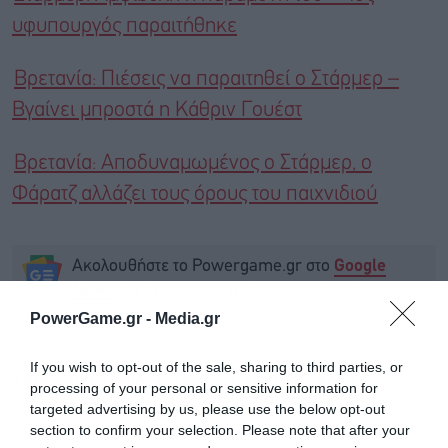
υφυπουργός παραιτήθηκε
Βρετανία: Πιέσεις να παραιτηθεί ο Στάρμερ –
Βγαίνει μπροστά η Κάθριν Γουέστ
Βρετανία: Αποδυναμωμένος ο Στάρμερ, ο
Φάρατζ αλλάζει τους όρους του παιχνιδιού
Ακολουθήστε το Powergame.gr στο
Google
για άμεση και έγκυρη οικονομική
News
ενημέρωση!
PowerGame.gr -
Media.gr
If you wish to opt-out of the sale, sharing to third parties, or
TAGS:
ΒΡΕΤΑΝΙΑ
ΔΙΑΦΘΟΡΑ
ΝΑΪΤΖΕΛ ΦΑΡΑΤΖ
processing of your personal or sensitive information for
targeted advertising by us, please use the below opt-out
section to confirm your selection. Please note that after your