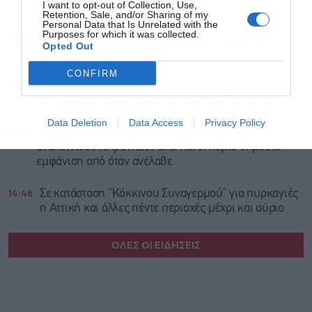
I want to opt-out of Collection, Use,
για το μέλλον των ρωσικών βάσεων
Retention, Sale, and/or Sharing of my
Personal Data that Is Unrelated with the
Purposes for which it was collected.
15:40
Το Myspace ετοιμάζεται να κερδίσει το χαμένο
Opted Out
έδαφος από το Facebook
CONFIRM
15:15
Σκέρτσος: Αύξηση 40% στις τραπεζικές καταθέσεις
των φυσικών προσώπων την τελευταία επταετία
Data Deletion
Data Access
Privacy Policy
15:12
Βίντεο με τον “άφαντο” Μοτζτάμπα Χαμενεΐ
ανακοίνωσε το Ιράν: Δεν έχει κάνει καμία δημόσια
εμφάνιση από όταν ανέλαβε
14:46
Σε κατάσταση “Κόκκινου Συναγερμού” για πυρκαγιές
η Αττική και άλλες πέντε περιοχές μέχρι και αύριο
ΟΛΕΣ ΟΙ ΕΙΔΗΣΕΙΣ