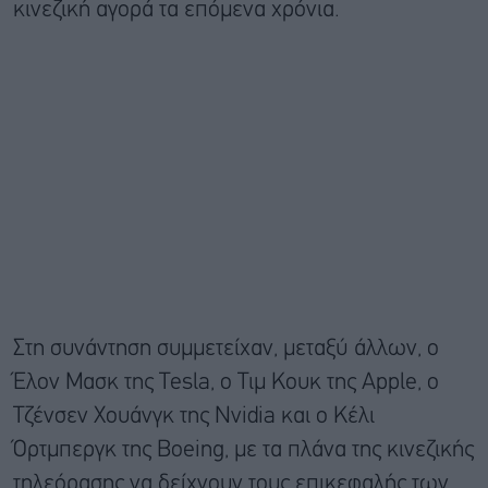
κινεζική αγορά τα επόμενα χρόνια.
Στη συνάντηση συμμετείχαν, μεταξύ άλλων, ο
Έλον Μασκ της Tesla, ο Τιμ Κουκ της Apple, ο
Τζένσεν Χουάνγκ της Nvidia και ο Κέλι
Όρτμπεργκ της Boeing, με τα πλάνα της κινεζικής
τηλεόρασης να δείχνουν τους επικεφαλής των