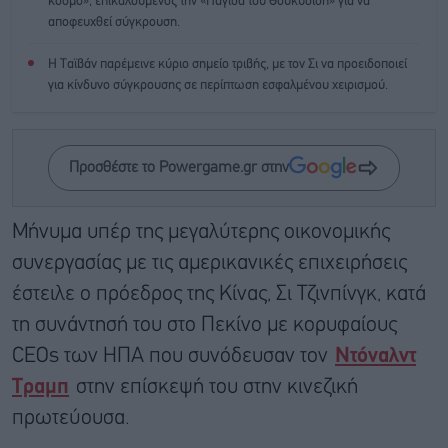
κόσμο», επικαλούμενος την «Παγίδα του Θουκυδίδη» για να
αποφευχθεί σύγκρουση.
Η Ταϊβάν παρέμεινε κύριο σημείο τριβής, με τον Σι να προειδοποιεί
για κίνδυνο σύγκρουσης σε περίπτωση εσφαλμένου χειρισμού.
Προσθέστε το Powergame.gr στην
Μήνυμα υπέρ της μεγαλύτερης οικονομικής
συνεργασίας με τις αμερικανικές επιχειρήσεις
έστειλε ο πρόεδρος της Κίνας, Σι Τζινπίνγκ, κατά
τη συνάντησή του στο Πεκίνο με κορυφαίους
CEOs των ΗΠΑ που συνόδευσαν τον
Ντόναλντ
Τραμπ
στην επίσκεψή του στην κινεζική
πρωτεύουσα.