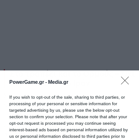
Στο τραπέζι και το Ορμούζ – Όχι
πυρηνικά για το Ιράν
PowerGame.gr -
Media.gr
Στην ανάγκη να παραμείνουν ανοικτά τα Στενά
If you wish to opt-out of the sale, sharing to third parties, or
processing of your personal or sensitive information for
του Ορμούζ και να αποτραπεί η απόκτηση
targeted advertising by us, please use the below opt-out
πυρηνικών όπλων από το Ιράν συμφώνησαν
section to confirm your selection. Please note that after your
opt-out request is processed you may continue seeing
επίσης ο Ντόναλντ Τραμπ και ο Σι Τζινπίνγκ,
interest-based ads based on personal information utilized by
σύμφωνα με ανακοίνωση του Λευκού Οίκου
us or personal information disclosed to third parties prior to