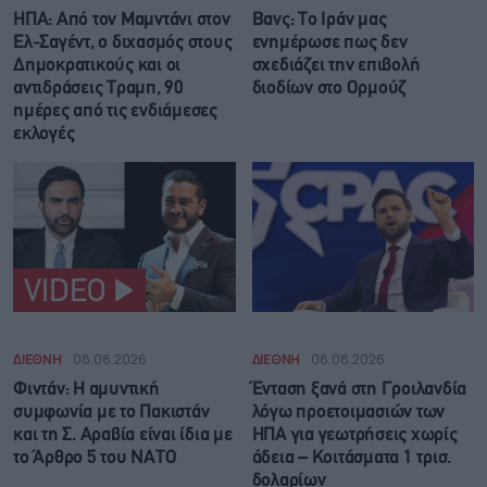
ΗΠΑ: Από τον Μαμντάνι στον
Βανς: Το Ιράν μας
Ελ-Σαγέντ, ο διχασμός στους
ενημέρωσε πως δεν
Δημοκρατικούς και οι
σχεδιάζει την επιβολή
αντιδράσεις Τραμπ, 90
διοδίων στο Ορμούζ
ημέρες από τις ενδιάμεσες
εκλογές
VIDEO
ΔΙΕΘΝΗ
08.08.2026
ΔΙΕΘΝΗ
08.08.2026
Φιντάν: Η αμυντική
Ένταση ξανά στη Γροιλανδία
συμφωνία με το Πακιστάν
λόγω προετοιμασιών των
και τη Σ. Αραβία είναι ίδια με
ΗΠΑ για γεωτρήσεις χωρίς
τo Άρθρο 5 του ΝΑΤΟ
άδεια – Κοιτάσματα 1 τρισ.
δολαρίων