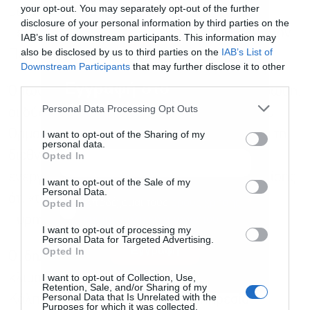
your opt-out. You may separately opt-out of the further
μετά τη συνάντησή τους στο Πεκίνο, σε μια
disclosure of your personal information by third parties on the
περίοδο αυξημένης γεωπολιτικής έντασης στον
IAB’s list of downstream participants. This information may
also be disclosed by us to third parties on the
IAB’s List of
Περσικό Κόλπο.
Downstream Participants
that may further disclose it to other
third parties.
Εγγραφή στο
Όπως αναφέρεται στην αμερικανική ενημέρωση,
newsletter
Personal Data Processing Opt Outs
οι δύο ηγέτες υπογράμμισαν ότι το Στενό του
Ορμούζ «πρέπει να παραμείνει ανοικτό» για τη
I want to opt-out of the Sharing of my
personal data.
διεθνή ναυσιπλοΐα και την παγκόσμια
Opted In
ενεργειακή ασφάλεια, ενώ συμφώνησαν επίσης
I want to opt-out of the Sale of my
Personal Data.
ότι «το Ιράν δεν μπορεί ποτέ να αποκτήσει
Αποδέχομαι τους
όρους χρήσης
*
Opted In
και την πολιτική απορρήτου
πυρηνικό όπλο».
I want to opt-out of processing my
Personal Data for Targeted Advertising.
Εγγραφή
Opted In
Οι δηλώσεις πραγματοποιήθηκαν ενώ
κλιμακώνεται η ένταση στην περιοχή του
I want to opt-out of Collection, Use,
Retention, Sale, and/or Sharing of my
Personal Data that Is Unrelated with the
Κόλπου. Νωρίτερα, βρετανική υπηρεσία
Purposes for which it was collected.