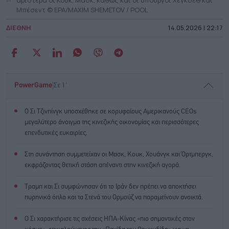
Μπέσεντ © EPA/MAXIM SHEMETOV / POOL
ΔΙΕΘΝΗ
14.05.2026 | 22:17
|
PowerGame
Σε 1'
Ο Σι Τζινπίνγκ υποσχέθηκε σε κορυφαίους Αμερικανούς CEOs
μεγαλύτερο άνοιγμα της κινεζικής οικονομίας και περισσότερες
επενδυτικές ευκαιρίες.
Στη συνάντηση συμμετείχαν οι Μασκ, Κουκ, Χουάνγκ και Όρτμπεργκ,
εκφράζοντας θετική στάση απέναντι στην κινεζική αγορά.
Τραμπ και Σι συμφώνησαν ότι το Ιράν δεν πρέπει να αποκτήσει
πυρηνικά όπλα και τα Στενά του Ορμούζ να παραμείνουν ανοικτά.
Ο Σι χαρακτήρισε τις σχέσεις ΗΠΑ-Κίνας «πιο σημαντικές στον