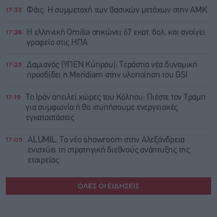
17:33
Φάις: Η συμμετοχή των βασικών μετόχων στην ΑΜΚ
17:26
Η ελληνική Omilia σηκώνει 67 εκατ. δολ. και ανοίγει
γραφείο στις ΗΠΑ
17:23
Δαμιανός (ΥΠΕΝ Κύπρου): Τεράστια νέα δυναμική
προσδίδει η Meridiam στην υλοποίηση του GSI
17:19
Το Ιράν απειλεί χώρες του Κόλπου: Πιέστε τον Τραμπ
για συμφωνία ή θα χτυπήσουμε ενεργειακές
εγκαταστάσεις
17:09
ALUMIL: Το νέο showroom στην Αλεξάνδρεια
ενισχύει τη στρατηγική διεθνούς ανάπτυξης της
εταιρείας
ΟΛΕΣ ΟΙ ΕΙΔΗΣΕΙΣ