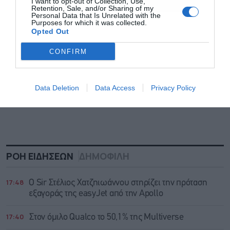
I want to opt-out of Collection, Use,
Retention, Sale, and/or Sharing of my
Personal Data that Is Unrelated with the
Purposes for which it was collected.
Opted Out
CONFIRM
Data Deletion
Data Access
Privacy Policy
ΡΟΗ ΕΙΔΗΣΕΩΝ
ΔΗΜΟΦΙΛΗ
17:48
Ο Sir Στέλιος Χατζηιωάννου στηρίζει την πρόταση
εξαγοράς της easyJet από την Apollo
17:40
Στον όμιλο Qualco το 50,1% της Multiverse