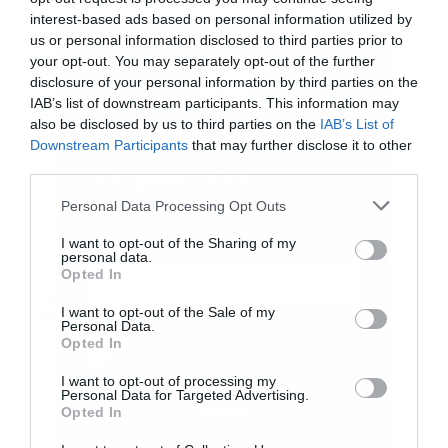
interest-based ads based on personal information utilized by
νεκρός και δεκάδες τραυματίες από ιρανική
us or personal information disclosed to third parties prior to
επίθεση στο αεροδρόμιο
your opt-out. You may separately opt-out of the further
disclosure of your personal information by third parties on the
IAB’s list of downstream participants. This information may
Αναζωπύρωση στον Περσικό Κόλπο: Νέες
also be disclosed by us to third parties on the
IAB’s List of
επιθέσεις ΗΠΑ-Ιράν και άλμα στο πετρέλαιο
Downstream Participants
that may further disclose it to other
third parties.
Εγγραφή στο
Νέοι δασμοί Τραμπ έως 12,5% σε 60 οικονομίες
newsletter
Personal Data Processing Opt Outs
– Στο 10% η ΕΕ
I want to opt-out of the Sharing of my
personal data.
Opted In
Ακολουθήστε το Powergame.gr στο
Google
I want to opt-out of the Sale of my
για άμεση και έγκυρη οικονομική
News
Personal Data.
Αποδέχομαι τους
όρους χρήσης
*
ενημέρωση!
Opted In
και την πολιτική απορρήτου
I want to opt-out of processing my
Personal Data for Targeted Advertising.
TAGS:
ΙΡΑΝ
ΙΡΑΝΙΚΟ ΠΥΡΗΝΙΚΟ ΠΡΟΓΡΑΜΜΑ
Εγγραφή
Opted In
ΝΤΟΝΑΛΝΤ ΤΡΑΜΠ