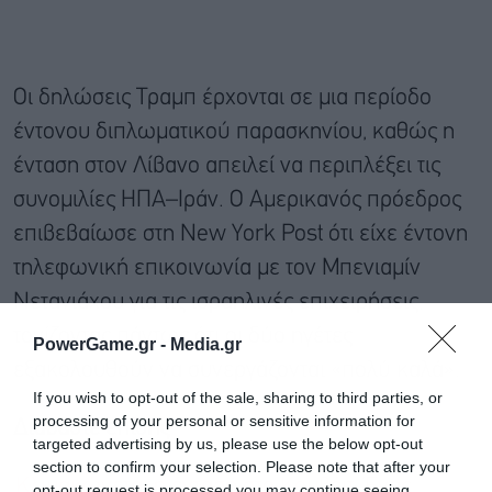
Οι δηλώσεις Τραμπ έρχονται σε μια περίοδο
έντονου διπλωματικού παρασκηνίου, καθώς η
ένταση στον Λίβανο απειλεί να περιπλέξει τις
συνομιλίες ΗΠΑ–Ιράν. Ο Αμερικανός πρόεδρος
επιβεβαίωσε στη New York Post ότι είχε έντονη
τηλεφωνική επικοινωνία με τον Μπενιαμίν
Νετανιάχου για τις ισραηλινές επιχειρήσεις,
τονίζοντας πάντως ότι οι δύο ηγέτες
PowerGame.gr -
Media.gr
εξακολουθούν να συνεργάζονται «πολύ καλά».
If you wish to opt-out of the sale, sharing to third parties, or
processing of your personal or sensitive information for
Διαβάστε επίσης
targeted advertising by us, please use the below opt-out
section to confirm your selection. Please note that after your
Κλιμακώνεται η ένταση στο Κουβέιτ: Ένας
opt-out request is processed you may continue seeing