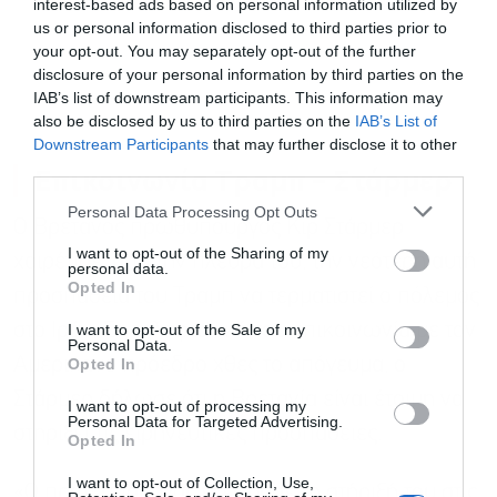
interest-based ads based on personal information utilized by
us or personal information disclosed to third parties prior to
your opt-out. You may separately opt-out of the further
disclosure of your personal information by third parties on the
IAB’s list of downstream participants. This information may
also be disclosed by us to third parties on the
IAB’s List of
Downstream Participants
that may further disclose it to other
third parties.
Επικοινωνία Τραμπ – Στάρμερ
Personal Data Processing Opt Outs
Ο Βρετανός πρωθυπουργός Κιρ Στάρμερ
I want to opt-out of the Sharing of my
χαιρέτισε, από την πλευρά του, την νεότερη αυτή
personal data.
Opted In
προσπάθεια του Τραμπ να τερματιστεί ο πόλεμος
I want to opt-out of the Sale of my
στο Ιράν. Σε τηλεφωνική του επικοινωνία με τον
Personal Data.
Opted In
Αμερικανό πρόεδρο χθες το απόγευμα, ο
Στάρμερ δήλωσε ότι η Βρετανία είναι έτοιμη να
I want to opt-out of processing my
Personal Data for Targeted Advertising.
στηρίξει τις ειρηνευτικές προσπάθειες.
Opted In
I want to opt-out of Collection, Use,
«Ο πρωθυπουργός εξέφρασε τη στήριξή του στις