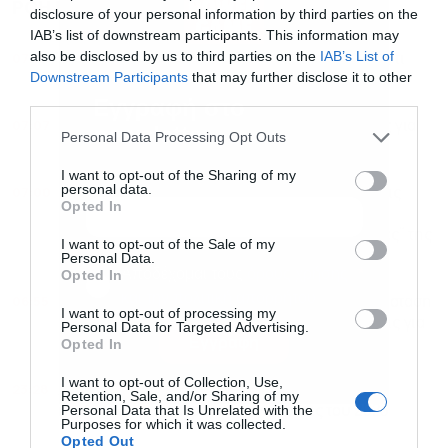
ΡΟΗ ΕΙΔΗΣΕΩΝ
ΔΗΜΟΦΙΛΗ
disclosure of your personal information by third parties on the
IAB’s list of downstream participants. This information may
also be disclosed by us to third parties on the
IAB’s List of
07:11
“Γαλλικό κλειδί” στον Great Sea Interconnector, τι
Downstream Participants
that may further disclose it to other
φέρνει η Meridiam στο έργο
third parties.
Εγγραφή στο
07:07
Η σιωπηρή παράταση του Ταμείου Ανάκαμψης για
newsletter
Personal Data Processing Opt Outs
την Ελλάδα
I want to opt-out of the Sharing of my
personal data.
07:00
Η ψήφος εμπιστοσύνης των διεθνών οίκων στις
Opted In
τράπεζες, πιο κοντά στη λειτουργία του το
αεροδρόμιο Καστελλίου και οι “χρυσές δουλειές” της
I want to opt-out of the Sale of my
Cenergy
Personal Data.
Αποδέχομαι τους
όρους χρήσης
*
Opted In
και την πολιτική απορρήτου
06:55
Πώς αποφεύχθηκε ένα “Βατερλό” στη ΝΔ, η σύσταση
I want to opt-out of processing my
για υπομονή στην ΕΛΑΣ και οι δεύτερες σκέψεις για
Personal Data for Targeted Advertising.
Εγγραφή
Opted In
επενδύσεις στην Τουρκία
I want to opt-out of Collection, Use,
23:28
Αγρότες: Βήμα-βήμα οι εξουσιοδοτήσεις στο
Retention, Sale, and/or Sharing of my
Personal Data that Is Unrelated with the
myAADE για τις αγροτικές ενισχύσεις του 2026
Purposes for which it was collected.
Opted Out