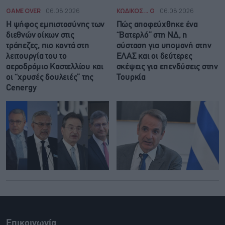
GAME OVER
06.08.2026
ΚΩΔΙΚΟΣ... G
06.08.2026
Η ψήφος εμπιστοσύνης των
Πώς αποφεύχθηκε ένα
διεθνών οίκων στις
“Βατερλό” στη ΝΔ, η
τράπεζες, πιο κοντά στη
σύσταση για υπομονή στην
λειτουργία του το
ΕΛΑΣ και οι δεύτερες
αεροδρόμιο Καστελλίου και
σκέψεις για επενδύσεις στην
οι “χρυσές δουλειές” της
Τουρκία
Cenergy
Επικοινωνία