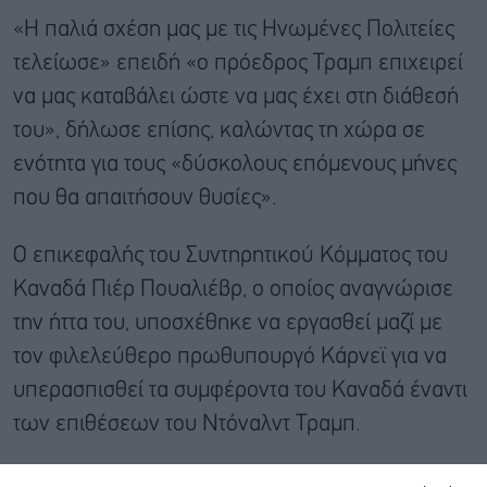
«Η παλιά σχέση μας με τις Ηνωμένες Πολιτείες
τελείωσε» επειδή «ο πρόεδρος Τραμπ επιχειρεί
να μας καταβάλει ώστε να μας έχει στη διάθεσή
του», δήλωσε επίσης, καλώντας τη χώρα σε
ενότητα για τους «δύσκολους επόμενους μήνες
που θα απαιτήσουν θυσίες».
Ο επικεφαλής του Συντηρητικού Κόμματος του
Καναδά Πιέρ Πουαλιέβρ, ο οποίος αναγνώρισε
την ήττα του, υποσχέθηκε να εργασθεί μαζί με
τον φιλελεύθερο πρωθυπουργό Κάρνεϊ για να
υπερασπισθεί τα συμφέροντα του Καναδά έναντι
των επιθέσεων του Ντόναλντ Τραμπ.