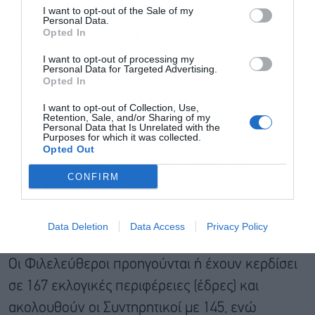
Αποδέχομαι τους
όρους χρήσης
*
I want to opt-out of the Sale of my
απευθυνόμενος σε οπαδούς του που είχαν
και την πολιτική απορρήτου
Personal Data.
Opted In
συγκεντρωθεί στην Οτάβα για την εκλογική
Εγγραφή
βραδιά.
I want to opt-out of processing my
Personal Data for Targeted Advertising.
Opted In
Οι Φιλελεύθεροι του καναδού πρωθυπουργού
I want to opt-out of Collection, Use,
Μαρκ Κάρνεϊ διατήρησαν την εξουσία στις
Retention, Sale, and/or Sharing of my
Personal Data that Is Unrelated with the
Purposes for which it was collected.
χθεσινές εκλογές, όμως φαίνεται ότι δεν θα
Opted Out
μπορέσουν να σχηματίσουν κυβέρνηση
CONFIRM
πλειοψηφίας, κάτι που ήθελε ο Κάρνεϊ ώστε να
μπορέσει να διαπραγματευθεί καλύτερα τους
δασμούς με τον Αμερικανό πρόεδρο Τραμπ.
Data Deletion
Data Access
Privacy Policy
Οι Φιλελεύθεροι προηγούνται ή έχουν κερδίσει
σε 167 εκλογικές περιφέρειες (έδρες) και
ακολουθούν οι Συντηρητικοί με 145, ενώ