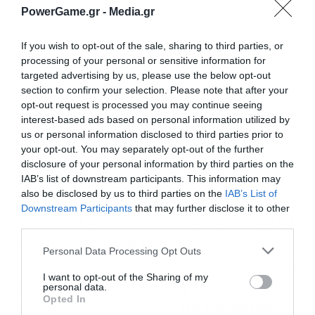
PowerGame.gr -
Media.gr
If you wish to opt-out of the sale, sharing to third parties, or
processing of your personal or sensitive information for
targeted advertising by us, please use the below opt-out
section to confirm your selection. Please note that after your
opt-out request is processed you may continue seeing
interest-based ads based on personal information utilized by
us or personal information disclosed to third parties prior to
your opt-out. You may separately opt-out of the further
disclosure of your personal information by third parties on the
«Οι συντηρητικοί θα εργασθούν μαζί με τον
IAB’s list of downstream participants. This information may
also be disclosed by us to third parties on the
IAB’s List of
Εγγραφή στο
πρωθυπουργό και όλα τα κόμματα για να
Downstream Participants
that may further disclose it to other
newsletter
υπερασπισθούν τα συμφέροντα του Καναδά και
third parties.
να επιτύχουν μια νέα εμπορική συμφωνία, η
Personal Data Processing Opt Outs
οποία θα αφήσει πίσω μας τους τελωνειακούς
I want to opt-out of the Sharing of my
δασμούς προστατεύοντας παράλληλα την
personal data.
Opted In
κυριαρχία μας», δήλωσε ο
Πιέρ Πουαλιέβρ