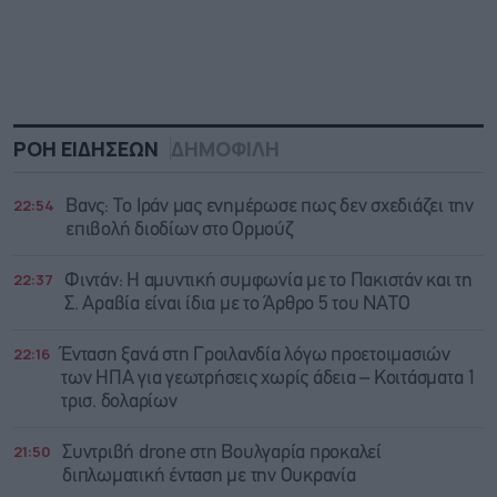
ΡΟΗ ΕΙΔΗΣΕΩΝ
ΔΗΜΟΦΙΛΗ
22:54
Βανς: Το Ιράν μας ενημέρωσε πως δεν σχεδιάζει την
επιβολή διοδίων στο Ορμούζ
22:37
Φιντάν: Η αμυντική συμφωνία με το Πακιστάν και τη
Σ. Αραβία είναι ίδια με τo Άρθρο 5 του ΝΑΤΟ
22:16
Ένταση ξανά στη Γροιλανδία λόγω προετοιμασιών
των ΗΠΑ για γεωτρήσεις χωρίς άδεια – Κοιτάσματα 1
τρισ. δολαρίων
21:50
Συντριβή drone στη Βουλγαρία προκαλεί
διπλωματική ένταση με την Ουκρανία