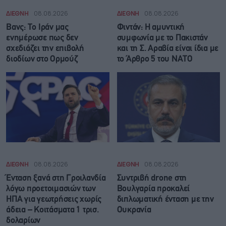
ΔΙΕΘΝΗ
08.08.2026
ΔΙΕΘΝΗ
08.08.2026
Βανς: Το Ιράν μας
Φιντάν: Η αμυντική
ενημέρωσε πως δεν
συμφωνία με το Πακιστάν
σχεδιάζει την επιβολή
και τη Σ. Αραβία είναι ίδια με
διοδίων στο Ορμούζ
τo Άρθρο 5 του ΝΑΤΟ
ΔΙΕΘΝΗ
08.08.2026
ΔΙΕΘΝΗ
08.08.2026
Ένταση ξανά στη Γροιλανδία
Συντριβή drone στη
λόγω προετοιμασιών των
Βουλγαρία προκαλεί
ΗΠΑ για γεωτρήσεις χωρίς
διπλωματική ένταση με την
άδεια – Κοιτάσματα 1 τρισ.
Ουκρανία
δολαρίων