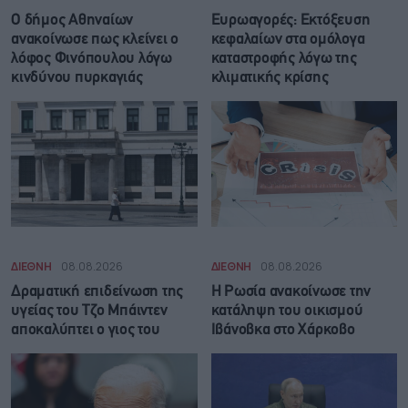
Ο δήμος Αθηναίων
Ευρωαγορές: Εκτόξευση
ανακοίνωσε πως κλείνει ο
κεφαλαίων στα ομόλογα
λόφος Φινόπουλου λόγω
καταστροφής λόγω της
κινδύνου πυρκαγιάς
κλιματικής κρίσης
ΔΙΕΘΝΗ
08.08.2026
ΔΙΕΘΝΗ
08.08.2026
Δραματική επιδείνωση της
Η Ρωσία ανακοίνωσε την
υγείας του Τζο Μπάιντεν
κατάληψη του οικισμού
αποκαλύπτει ο γιος του
Ιβάνοβκα στο Χάρκοβο