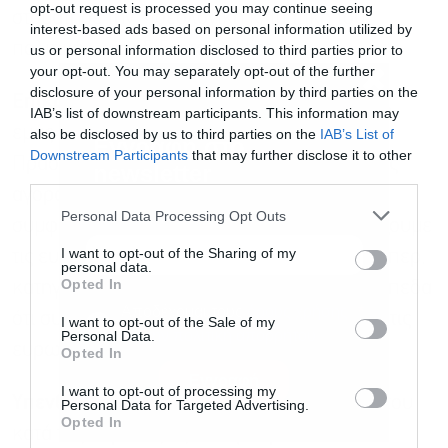
opt-out request is processed you may continue seeing
σταμάτησε την «ιδεολογική κλιματική του
interest-based ads based on personal information utilized by
πολιτική», μεταδίδει το Politico.
us or personal information disclosed to third parties prior to
your opt-out. You may separately opt-out of the further
disclosure of your personal information by third parties on the
Επικρίσεις προς πάσα κατεύθυνση:
«Χωρίς
IAB’s list of downstream participants. This information may
εμάς, η Ευρώπη θα είχε ακολουθήσει τους
also be disclosed by us to third parties on the
IAB’s List of
Downstream Participants
that may further disclose it to other
Πράσινους στον αγώνα τους κατά της ενιαίας
third parties.
Εγγραφή στο
αγοράς ή των σύγχρονων εμπορικών
newsletter
Personal Data Processing Opt Outs
συμφωνιών… Εμείς είμαστε αυτοί που σώζουμε
I want to opt-out of the Sharing of my
τις ευρωπαϊκές οικονομίες», δήλωσε ο Βέμπερ,
personal data.
Opted In
κατηγορώντας τα υπόλοιπα πολιτικά στρατόπεδα
ότι συνέβαλαν στην άνοδο της ακροδεξιάς στις
I want to opt-out of the Sale of my
Personal Data.
ευρωεκλογές του περασμένου έτους.
Αποδέχομαι τους
όρους χρήσης
*
Opted In
και την πολιτική απορρήτου
I want to opt-out of processing my
Υπενθύμιση:
Παρά την επιθετική ρητορική του
Personal Data for Targeted Advertising.
Εγγραφή
Opted In
κατά της ακροδεξιάς, ο Βέμπερ έχει κατ’