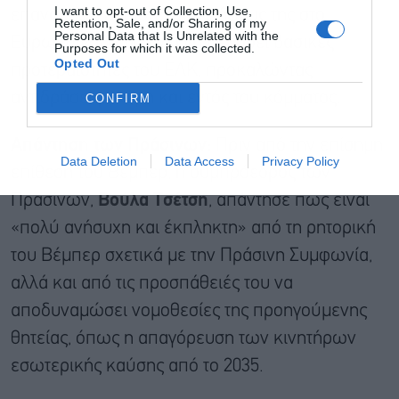
I want to opt-out of Collection, Use,
επανάληψη βασιστεί στις ψήφους της στο
Retention, Sale, and/or Sharing of my
Personal Data that Is Unrelated with the
Ευρωκοινοβούλιο για να περάσει βασικές
Purposes for which it was collected.
Opted Out
προτεραιότητες του ΕΛΚ, προκαλώντας
αντιδράσεις ακόμη και εντός του κόμματος.
CONFIRM
Απάντηση των Πράσινων:
Πριν από την επίσημη
Data Deletion
Data Access
Privacy Policy
επίθεση του Βέμπερ, η συμπρόεδρος των
Πρασίνων,
Βούλα Τσέτση
, απάντησε πως είναι
«πολύ ανήσυχη και έκπληκτη» από τη ρητορική
του Βέμπερ σχετικά με την Πράσινη Συμφωνία,
αλλά και από τις προσπάθειές του να
αποδυναμώσει νομοθεσίες της προηγούμενης
θητείας, όπως η απαγόρευση των κινητήρων
εσωτερικής καύσης από το 2035.