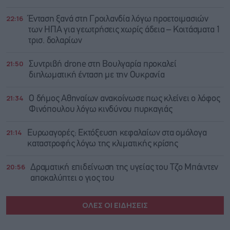
22:16
Ένταση ξανά στη Γροιλανδία λόγω προετοιμασιών
των ΗΠΑ για γεωτρήσεις χωρίς άδεια – Κοιτάσματα 1
τρισ. δολαρίων
21:50
Συντριβή drone στη Βουλγαρία προκαλεί
διπλωματική ένταση με την Ουκρανία
21:34
Ο δήμος Αθηναίων ανακοίνωσε πως κλείνει ο λόφος
Φινόπουλου λόγω κινδύνου πυρκαγιάς
21:14
Ευρωαγορές: Εκτόξευση κεφαλαίων στα ομόλογα
καταστροφής λόγω της κλιματικής κρίσης
20:56
Δραματική επιδείνωση της υγείας του Τζο Μπάιντεν
αποκαλύπτει ο γιος του
ΟΛΕΣ ΟΙ ΕΙΔΗΣΕΙΣ