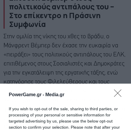
πολιτικούς αντιπάλους του –
Στο επίκεντρο η Πράσινη
Συμφωνία
Στην ομιλία της νίκης του χθες το βράδυ, ο
Μάνφρεντ Βέμπερ δεν έχασε την ευκαιρία να
«πειράξει» τους πολιτικούς αντιπάλους του ΕΛΚ,
επιτιθέμενος στους Σοσιαλιστές και Δημοκράτες
για την εγκατάλειψη της εργατικής τάξης, ενώ
κατηγόρησε τους Φιλελεύθερους και τους
Πράσινους ότι απευθύνονται μόνο σε
PowerGame.gr -
Media.gr
«καλλιεργημένους και προνομιούχους
ψηφοφόρους». Δεν παρέλειψε να αναφερθεί και
If you wish to opt-out of the sale, sharing to third parties, or
processing of your personal or sensitive information for
στον πρώην Επίτροπο της Πράσινης Συμφωνίας,
targeted advertising by us, please use the below opt-out
Φρανς Τίμερμανς
, ισχυριζόμενος πως
section to confirm your selection. Please note that after your