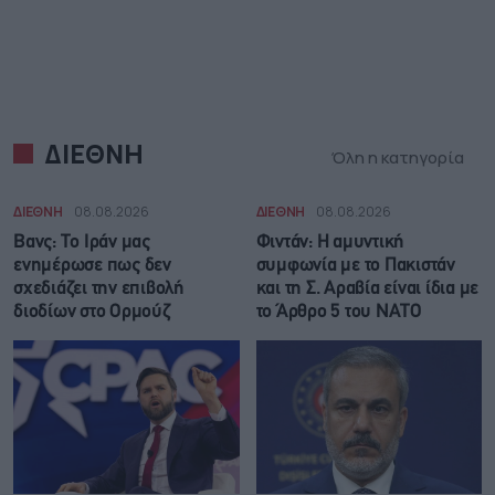
ΔΙΕΘΝΗ
Όλη η κατηγορία
ΔΙΕΘΝΗ
08.08.2026
ΔΙΕΘΝΗ
08.08.2026
Βανς: Το Ιράν μας
Φιντάν: Η αμυντική
ενημέρωσε πως δεν
συμφωνία με το Πακιστάν
σχεδιάζει την επιβολή
και τη Σ. Αραβία είναι ίδια με
διοδίων στο Ορμούζ
τo Άρθρο 5 του ΝΑΤΟ