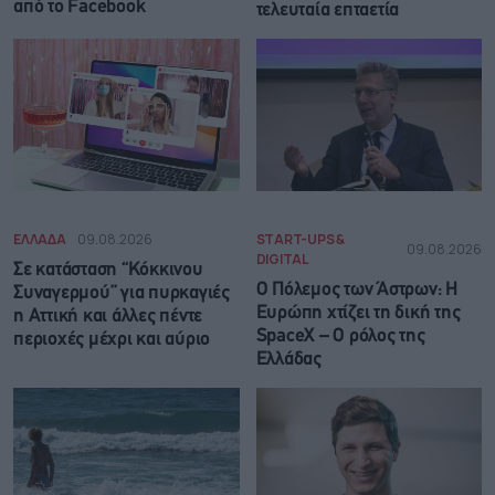
από το Facebook
τελευταία επταετία
ΕΛΛΑΔΑ
09.08.2026
START-UPS &
09.08.2026
DIGITAL
Σε κατάσταση “Κόκκινου
Ο Πόλεμος των Άστρων: Η
Συναγερμού” για πυρκαγιές
Ευρώπη χτίζει τη δική της
η Αττική και άλλες πέντε
SpaceX – Ο ρόλος της
περιοχές μέχρι και αύριο
Ελλάδας