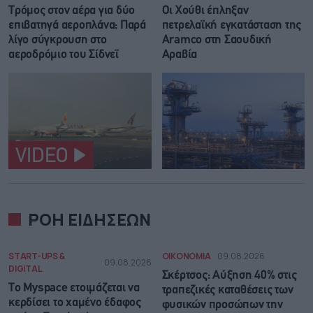
Τρόμος στον αέρα για δύο
Οι Χούθι έπληξαν
επιβατηγά αεροπλάνα: Παρά
πετρελαϊκή εγκατάσταση της
λίγο σύγκρουση στο
Aramco στη Σαουδική
αεροδρόμιο του Σίδνεϊ
Αραβία
VIDEO
ΡΟΗ ΕΙΔΗΣΕΩΝ
START-UPS &
ΟΙΚΟΝΟΜΙΑ
09.08.2026
09.08.2026
DIGITAL
Σκέρτσος: Αύξηση 40% στις
Το Myspace ετοιμάζεται να
τραπεζικές καταθέσεις των
κερδίσει το χαμένο έδαφος
φυσικών προσώπων την