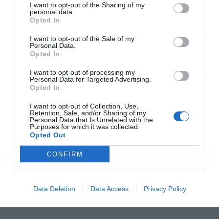
14:46
Σε κατάσταση “Κόκκινου Συναγερμού” για πυρκαγιές
I want to opt-out of the Sharing of my
personal data.
η Αττική και άλλες πέντε περιοχές μέχρι και αύριο
Opted In
14:04
Ο Πόλεμος των Άστρων: Η Ευρώπη χτίζει τη δική της
I want to opt-out of the Sale of my
Personal Data.
SpaceX – Ο ρόλος της Ελλάδας
Opted In
13:33
Η Ελλάδα κερδίζει τους Ευρωπαίους ανταγωνιστές
I want to opt-out of processing my
στον τομέα των εξαγωγών: Άνοδος μεριδίων σε 9 από
Personal Data for Targeted Advertising.
Opted In
11 κλάδους
I want to opt-out of Collection, Use,
12:54
Μεγάλη έξοδος των εκδρομέων του Αυγούστου:
Retention, Sale, and/or Sharing of my
Personal Data that Is Unrelated with the
Πάνω από 100.000 επιβάτες φεύγουν από Πειραιά,
Purposes for which it was collected.
Ραφήνα, Λαύριο
Opted Out
CONFIRM
ΟΛΕΣ ΟΙ ΕΙΔΗΣΕΙΣ
Data Deletion
Data Access
Privacy Policy