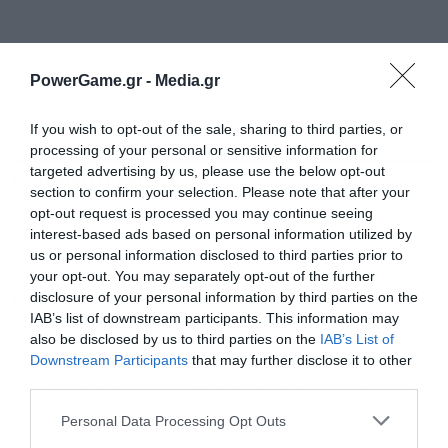
PowerGame.gr -
Media.gr
If you wish to opt-out of the sale, sharing to third parties, or
processing of your personal or sensitive information for
targeted advertising by us, please use the below opt-out
ΡΟΗ ΕΙΔΗΣΕΩΝ
ΔΗΜΟΦΙΛΗ
section to confirm your selection. Please note that after your
opt-out request is processed you may continue seeing
15:40
Το Myspace ετοιμάζεται να κερδίσει το χαμένο
interest-based ads based on personal information utilized by
έδαφος από το Facebook
us or personal information disclosed to third parties prior to
your opt-out. You may separately opt-out of the further
disclosure of your personal information by third parties on the
15:15
Σκέρτσος: Αύξηση 40% στις τραπεζικές καταθέσεις
IAB’s list of downstream participants. This information may
των φυσικών προσώπων την τελευταία επταετία
also be disclosed by us to third parties on the
IAB’s List of
Downstream Participants
that may further disclose it to other
15:12
Βίντεο με τον “άφαντο” Μοτζτάμπα Χαμενεΐ
third parties.
ανακοίνωσε το Ιράν: Δεν έχει κάνει καμία δημόσια
εμφάνιση από όταν ανέλαβε
Personal Data Processing Opt Outs