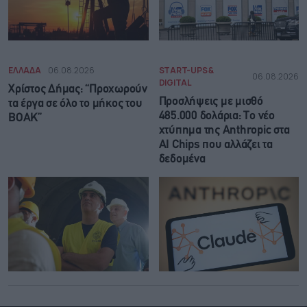
ΕΛΛΑΔΑ
06.08.2026
START-UPS &
06.08.2026
DIGITAL
Χρίστος Δήμας: “Προχωρούν
Προσλήψεις με μισθό
τα έργα σε όλο το μήκος του
485.000 δολάρια: Το νέο
ΒΟΑΚ”
χτύπημα της Anthropic στα
AI Chips που αλλάζει τα
δεδομένα