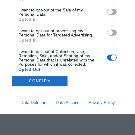
20:54
Χρίστος Δήμας: “Προχωρούν τα έργα σε όλο το μήκος
του ΒΟΑΚ”
I want to opt-out of the Sale of my
Personal Data.
Αποδέχομαι τους
όρους χρήσης
*
Opted In
20:52
Προσλήψεις με μισθό 485.000 δολάρια: Το νέο
και την πολιτική απορρήτου
χτύπημα της Anthropic στα AI Chips που αλλάζει τα
I want to opt-out of processing my
δεδομένα
Personal Data for Targeted Advertising.
Εγγραφή
Opted In
20:27
Βιοτέρ: Στο Πρωτοδικείο Αθηνών η νέα συμφωνία
I want to opt-out of Collection, Use,
εξυγίανσης
Retention, Sale, and/or Sharing of my
Personal Data that Is Unrelated with the
Purposes for which it was collected.
ΟΛΕΣ ΟΙ ΕΙΔΗΣΕΙΣ
Opted Out
CONFIRM
Data Deletion
Data Access
Privacy Policy