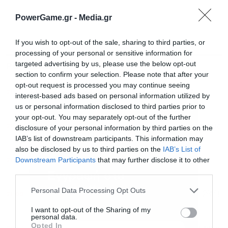
PowerGame.gr -
Media.gr
If you wish to opt-out of the sale, sharing to third parties, or
processing of your personal or sensitive information for
targeted advertising by us, please use the below opt-out
ΡΟΗ ΕΙΔΗΣΕΩΝ
ΔΗΜΟΦΙΛΗ
section to confirm your selection. Please note that after your
opt-out request is processed you may continue seeing
21:48
Ιράν: Προωθεί νομοσχέδιο για μπλόκο σε ΗΠΑ-
interest-based ads based on personal information utilized by
Ισραήλ στα Στενά του Ορμούζ
us or personal information disclosed to third parties prior to
your opt-out. You may separately opt-out of the further
21:35
Πετρέλαιο: Άνοδος μετά τους ιρανικούς περιορισμούς
disclosure of your personal information by third parties on the
στο Ορμούζ – Πάνω από τα 80 δολάρια το Brent
IAB’s list of downstream participants. This information may
also be disclosed by us to third parties on the
IAB’s List of
21:29
Downstream Participants
that may further disclose it to other
Συναγερμός στη Γερμανία: Εκρηκτικό drone στο
third parties.
αεροδρόμιο της Λειψίας
Εγγραφή στο
newsletter
Personal Data Processing Opt Outs
21:09
Fox: Εκτόξευση εσόδων στα 4,21 δισ. δολάρια (+28%)
χάρη στο Μουντιάλ
I want to opt-out of the Sharing of my
personal data.
Opted In