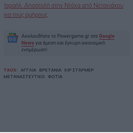
Ισραήλ: Αποστολή στην Ντόχα από Νετανιάχου
για τους ομήρους
Ακολουθήστε το Powergame.gr στο
Google
για άμεση και έγκυρη οικονομική
News
ενημέρωση!
TAGS:
ΑΓΓΛΙΑ
ΒΡΕΤΑΝΙΑ
ΚΙΡ ΣΤΑΡΜΕΡ
ΜΕΤΑΝΑΣΤΕΥΤΙΚΟ
ΦΩΤΙΑ