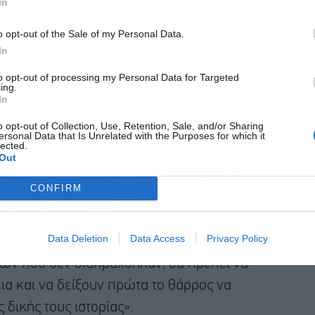
In
o opt-out of the Sale of my Personal Data.
In
to opt-out of processing my Personal Data for Targeted
ing.
In
ς τις δηλώσεις των ελληνικών αρχών αναφορικά
o opt-out of Collection, Use, Retention, Sale, and/or Sharing
ενο Πόντο» στις 19 Μαΐου. «Όσοι στοχεύουν να
ersonal Data that Is Unrelated with the Purposes for which it
lected.
ανυπόστατους ισχυρισμούς και να επισκιάσουν
Out
πορούν να αλλάξουν την ιστορία και την
CONFIRM
 Σήμερα παραμένει ακόμα στην κοινωνική μνήμη,
 όσοι διαστρεβλώνουν τις ιστορικές
Data Deletion
Data Access
Privacy Policy
α της γενοκτονίας. Αυτοί που προσπαθούν να μας
ων που δεν διαπράχθηκαν, θα πρέπει να
ια και να δείξουν πρώτα το θάρρος να
 δικής τους ιστορίας».