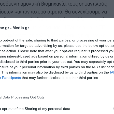
υσσόμενη αμυντική βιομηχανία, τους σημαντικούς
σεων και τον ισχυρό στρατό. Θα συνεχίσουμε να
ς δεν την καταλαβαίνουν. Από την άλλη, η ένταξη
γικό στόχο για τη χώρα μας. Η Τουρκία και η ΕΕ
e.gr -
Media.gr
 συμφέροντα σε πολλά θέματα όπως η άμυνα και
to opt-out of the sale, sharing to third parties, or processing of your per
ρατίας και η πρόληψη της παράτυπης
formation for targeted advertising by us, please use the below opt-out s
r selection. Please note that after your opt-out request is processed y
αϊκή ασφάλεια μπορεί να ενισχυθεί μόνο μέσω
eing interest-based ads based on personal information utilized by us or
τητας και της συλλογικής αλληλεγγύης, και αυτό
disclosed to third parties prior to your opt-out. You may separately opt-
losure of your personal information by third parties on the IAB’s list of
φέρθηκε χαρακτηριστικά από την τουρκική
. This information may also be disclosed by us to third parties on the
IA
Participants
that may further disclose it to other third parties.
l Data Processing Opt Outs
o opt-out of the Sharing of my personal data.