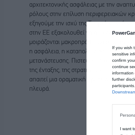
αρχιτεκτονικής ασφάλειας με την αναπτ
ρόλους στην επίλυση περιφερειακών κρί
εξηγούμε την ισχύ της Τουρκίας σε όσου
στην ΕΕ εξακολουθεί να αποτελεί στρατη
PowerGam
μοιράζονται μακροπρόθεσμα στρατηγικά
If you wish 
η ασφάλεια, η καταπολέμηση της τρομοκ
sensitive in
confirm you
μετανάστευσης. Πιστεύουμε ότι η ευρωπ
continue se
της ένταξης, της στρατηγικής προνοητικό
information 
further disc
απαιτεί μια οραματική προσέγγιση» ανα
participants
πλευρά.
Downstream 
Persona
I want t