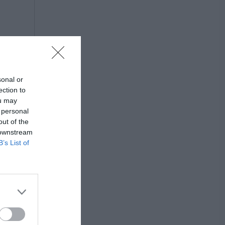
sonal or
ection to
ou may
 personal
out of the
 downstream
B’s List of