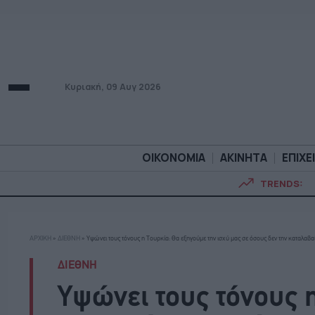
Κυριακή, 09 Αυγ 2026
ΟΙΚΟΝΟΜΙΑ
ΑΚΙΝΗΤΑ
ΕΠΙΧΕ
TRENDS:
ΟΙΚΟΝΟΜΙΑ
ΑΚΙΝΗΤ
ΑΡΧΙΚΗ
»
ΔΙΕΘΝΗ
»
Υψώνει τους τόνους η Τουρκία: Θα εξηγούμε την ισχύ μας σε όσους δεν την καταλαβα
ΔΙΕΘΝΗ
Υψώνει τους τόνους 