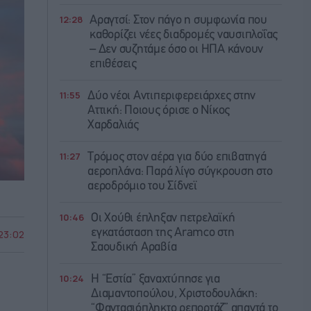
12:28
Αραγτσί: Στον πάγο η συμφωνία που
καθορίζει νέες διαδρομές ναυσιπλοΐας
– Δεν συζητάμε όσο οι ΗΠΑ κάνουν
επιθέσεις
11:55
Δύο νέοι Αντιπεριφερειάρχες στην
Αττική: Ποιους όρισε ο Νίκος
Χαρδαλιάς
11:27
Τρόμος στον αέρα για δύο επιβατηγά
αεροπλάνα: Παρά λίγο σύγκρουση στο
αεροδρόμιο του Σίδνεϊ
10:46
Οι Χούθι έπληξαν πετρελαϊκή
εγκατάσταση της Aramco στη
 23:02
Σαουδική Αραβία
10:24
Η “Εστία” ξαναχτύπησε για
Διαμαντοπούλου, Χριστοδουλάκη:
“Φαντασιόπληκτο ρεπορτάζ” απαντά το