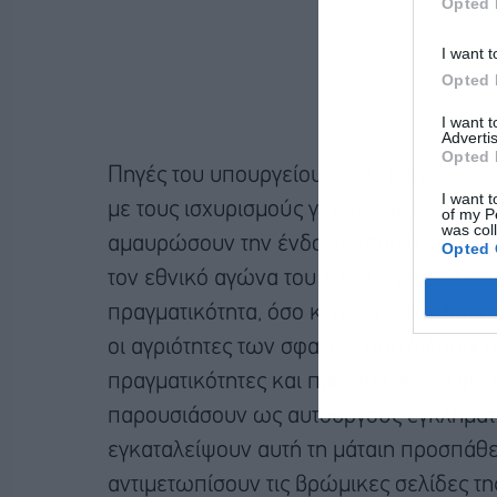
Opted 
I want t
Opted 
I want 
Advertis
Opted 
Πηγές του υπουργείου σχολίασαν επίση
I want t
με τους ισχυρισμούς για τον «αποκαλούμ
of my P
was col
αμαυρώσουν την ένδοξη ιστορία μας με 
Opted 
τον εθνικό αγώνα του έθνους μας, δεν μ
πραγματικότητα, όσο κι αν προσπαθούν.
οι αγριότητες των σφαγών που διέπραξαν
πραγματικότητες και προβάλλουν το ψέμ
παρουσιάσουν ως αυτουργούς εγκλημάτ
εγκαταλείψουν αυτή τη μάταιη προσπάθε
αντιμετωπίσουν τις βρώμικες σελίδες της