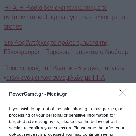
ΗΠΑ: Η Ρωσία δεν έχει τελειώσει με τα
αντίποινα στην Ουκρανία για την επίθεση με τα
drones
Στο Λος Άντζελες τα πρώτα τμήματα της
Εθνοφρουράς. “Παράνοια”, απαντάει ο Νιούσομ
Πράσινο φως από Κίνα σε εξαγωγές σπάνιων
γαιών ενόψει των συνομιλιών με ΗΠΑ
PowerGame.gr -
Media.gr
Ακολουθήστε το Powergame.gr στο
Google
για άμεση και έγκυρη οικονομική
News
If you wish to opt-out of the sale, sharing to third parties, or
ενημέρωση!
processing of your personal or sensitive information for
targeted advertising by us, please use the below opt-out
section to confirm your selection. Please note that after your
TAGS:
ΔΑΣΜΟΙ
ΗΠΑ
ΚΙΝΑ
ΝΤΟΝΑΛΝΤ ΤΡΑΜΠ
opt-out request is processed you may continue seeing