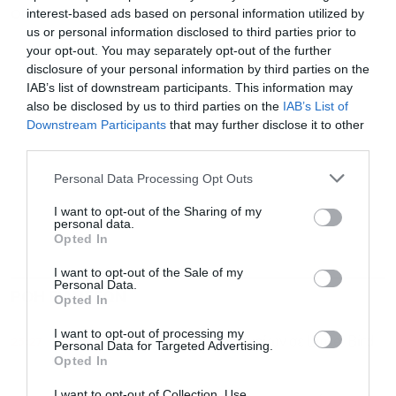
ΟΡΥΚΤΑ
ΣΙ ΤΖΙΝΠΙΝΓΚ
ΣΠΑΝΙΕΣ ΓΑΙΕΣ
interest-based ads based on personal information utilized by
us or personal information disclosed to third parties prior to
your opt-out. You may separately opt-out of the further
disclosure of your personal information by third parties on the
IAB’s list of downstream participants. This information may
also be disclosed by us to third parties on the
IAB’s List of
Εγγραφή στο
Downstream Participants
that may further disclose it to other
newsletter
third parties.
Personal Data Processing Opt Outs
I want to opt-out of the Sharing of my
personal data.
Opted In
Αποδέχομαι τους
όρους χρήσης
*
I want to opt-out of the Sale of my
και την πολιτική απορρήτου
Personal Data.
ΡΟΗ ΕΙΔΗΣΕΩΝ
ΔΗΜΟΦΙΛΗ
Opted In
Εγγραφή
I want to opt-out of processing my
23:27
Ιταλία: Βαριά πρόστιμα εκατομμυρίων σε Lime, Bird
Personal Data for Targeted Advertising.
και Dott
Opted In
I want to opt-out of Collection, Use,