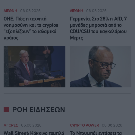
ΔΙΕΘΝΗ
06.08.2026
ΔΙΕΘΝΗ
06.08.2026
ΟΗΕ: Πώς η τεχνητή
Γερμανία: Στο 28% η AfD, 7
νοημοσύνη και τα cryptos
μονάδες μπροστά από το
“εξοπλίζουν” το ισλαμικό
CDU/CSU του καγκελάριου
κράτος
Μερτς
ΡΟΗ ΕΙΔΗΣΕΩΝ
ΑΓΟΡΕΣ
06.08.2026
CRYPTO POWER
06.08.2026
Wall Street: Κόκκινο ταμπλό
Το Ντουμπάι εντάσσει τα