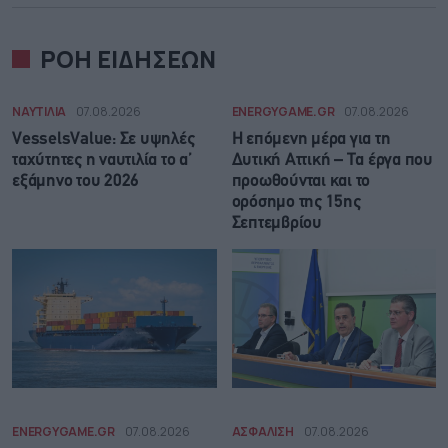
ΡΟΗ ΕΙΔΗΣΕΩΝ
ΝΑΥΤΙΛΙΑ
07.08.2026
ENERGYGAME.GR
07.08.2026
VesselsValue: Σε υψηλές
Η επόμενη μέρα για τη
ταχύτητες η ναυτιλία το α’
Δυτική Αττική – Τα έργα που
εξάμηνο του 2026
προωθούνται και το
ορόσημο της 15ης
Σεπτεμβρίου
ENERGYGAME.GR
07.08.2026
ΑΣΦΑΛΙΣΗ
07.08.2026