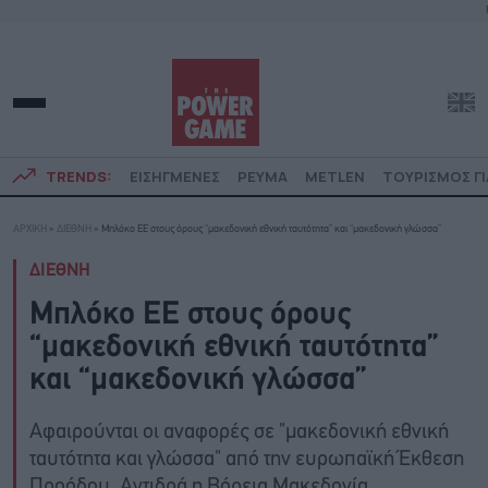
TRENDS:
ΕΙΣΗΓΜΕΝΕΣ
ΡΕΥΜΑ
METLEN
ΤΟΥΡΙΣΜΟΣ ΓΙ
ΑΡΧΙΚΗ
»
ΔΙΕΘΝΗ
»
Mπλόκο EE στους όρους “μακεδονική εθνική ταυτότητα” και “μακεδονική γλώσσα”
ΔΙΕΘΝΗ
Mπλόκο EE στους όρους
“μακεδονική εθνική ταυτότητα”
και “μακεδονική γλώσσα”
Αφαιρούνται οι αναφορές σε "μακεδονική εθνική
ταυτότητα και γλώσσα" από την ευρωπαϊκή Έκθεση
Προόδου. Αντιδρά η Βόρεια Μακεδονία