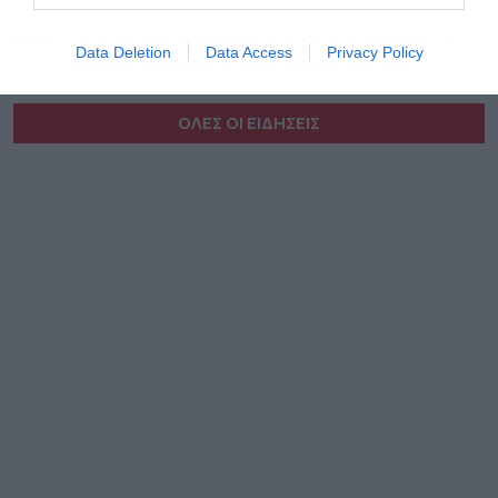
07:07
Προς νέο ρεκόρ κερδών το 2026 οι εισηγμένες, τι
Data Deletion
Data Access
Privacy Policy
δείχνουν τα πρώτα αποτελέσματα α’ 6μήνου
ΟΛΕΣ ΟΙ ΕΙΔΗΣΕΙΣ