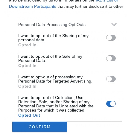
also be disclosed by us to third parties on the
IAB’s List of
Downstream Participants
that may further disclose it to other
07:31
VesselsValue: Σε υψηλές ταχύτητες η ναυτιλία το α’
third parties.
εξάμηνο του 2026
Personal Data Processing Opt Outs
07:27
Η επόμενη μέρα για τη Δυτική Αττική – Τα έργα που
I want to opt-out of the Sharing of my
προωθούνται και το ορόσημο της 15ης Σεπτεμβρίου
personal data.
Opted In
07:25
Metlen: Πώς πέτυχε το comeback από την
I want to opt-out of the Sale of my
“παρένθεση” του 2025, τα σήματα Μυτιληναίου
Personal Data.
Opted In
07:18
Η νέα παλιά Μέση Ανατολή: Πολλή βοή, καμία
I want to opt-out of processing my
ανατροπή
Personal Data for Targeted Advertising.
Opted In
07:15
Γιατί η Ελλάδα δεν ακολουθεί τη διεθνή πτώση στα
I want to opt-out of Collection, Use,
ασφάλιστρα περιουσίας, τα αποτυπώματα του Daniel
Retention, Sale, and/or Sharing of my
και των πυρκαγιών
Personal Data that Is Unrelated with the
Purposes for which it was collected.
Opted Out
07:12
Ρεύμα: Το σχέδιο του ΥΠΕΝ για την πάταξη του
ενεργειακού τουρισμού, “κόκκινη κάρτα” μετά το τρίτο
CONFIRM
φέσι