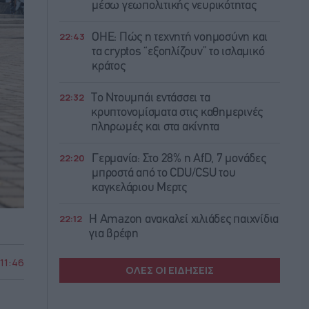
μέσω γεωπολιτικής νευρικότητας
22:43
ΟΗΕ: Πώς η τεχνητή νοημοσύνη και
τα cryptos “εξοπλίζουν” το ισλαμικό
κράτος
22:32
Το Ντουμπάι εντάσσει τα
κρυπτονομίσματα στις καθημερινές
πληρωμές και στα ακίνητα
22:20
Γερμανία: Στο 28% η AfD, 7 μονάδες
μπροστά από το CDU/CSU του
καγκελάριου Μερτς
22:12
Η Amazon ανακαλεί χιλιάδες παιχνίδια
για βρέφη
 11:46
ΟΛΕΣ ΟΙ ΕΙΔΗΣΕΙΣ