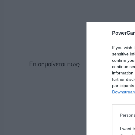
PowerGam
If you wish 
sensitive in
confirm you
Επισημαίνεται πως:
continue se
information 
further disc
participants
Downstream 
Persona
I want t