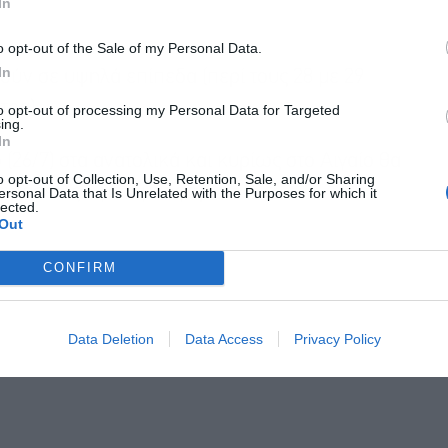
In
o opt-out of the Sale of my Personal Data.
In
ούν σε υψηλά επίπεδα (περί τους 28 με 29
τρα).
to opt-out of processing my Personal Data for Targeted
ing.
In
 (26/7) στα ανατολικά και κυρίως στο Αιγαίο θα
o opt-out of Collection, Use, Retention, Sale, and/or Sharing
 εντάσεως 6 με 7 μποφόρ.
ersonal Data that Is Unrelated with the Purposes for which it
lected.
Out
CONFIRM
Data Deletion
Data Access
Privacy Policy