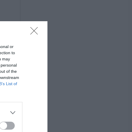
sonal or
ection to
ou may
 personal
out of the
 downstream
B’s List of