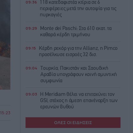
09:36
118 κατεδαφιστέα κτίρια σε 6
περιφέρειες μετά την αυτοψία για τις
πυρκαγιές
09:29
Monte dei Paschi: Στα 610 εκατ. τα
καθαρά κέρδη τριμήνου
09:15
Κέρδη ρεκόρ για την Allianz, η Pimco
προσέλκυσε εισροές 32 δισ.
09:04
Τουρκία, Πακιστάν και Σαουδική
Αραβία υπογράφουν κοινή αμυντική
συμφωνία
09:03
Η Meridiam θέλει να επιταχύνει τον
GSI, στόχος η άμεση επανέναρξη των
ερευνών βυθού
 15:23
ΟΛΕΣ ΟΙ ΕΙΔΗΣΕΙΣ