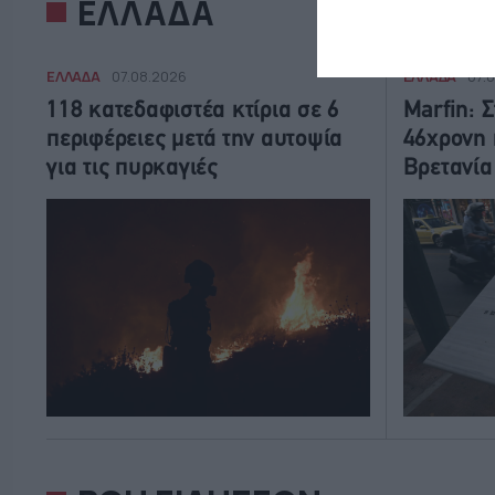
ΕΛΛΑΔΑ
ΕΛΛΑΔΑ
ΕΛΛΑΔΑ
07.08.2026
07.
118 κατεδαφιστέα κτίρια σε 6
Marfin: 
περιφέρειες μετά την αυτοψία
46χρονη 
για τις πυρκαγιές
Βρετανία