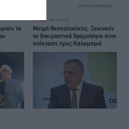
Όλη η κατηγορία
ΕΛΛΑΔΑ
06.08.2026
ωρούν τα
Μετρό Θεσσαλονίκης: Ξεκινούν
ου
τα δοκιμαστικά δρομολόγια στην
επέκταση προς Καλαμαριά