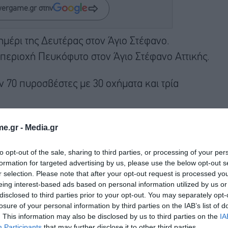
wergame.gr στην
ημέρι της Δευτέρας στον Άγιο Στέφανο.
περιοχή Πευκόφυτο στον Άγιο Στέφανο Αττικής.
ν 70 πυροσβέστες με 30 οχήματα και τρία
e.gr -
Media.gr
to opt-out of the sale, sharing to third parties, or processing of your per
formation for targeted advertising by us, please use the below opt-out s
r selection. Please note that after your opt-out request is processed y
eing interest-based ads based on personal information utilized by us or
disclosed to third parties prior to your opt-out. You may separately opt-
losure of your personal information by third parties on the IAB’s list of
. This information may also be disclosed by us to third parties on the
IA
Participants
that may further disclose it to other third parties.