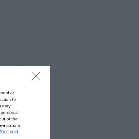
sonal or
ection to
ou may
 personal
out of the
 downstream
B’s List of