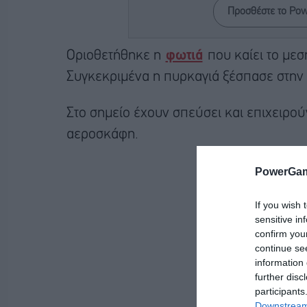
Προσθέστε το Po
Οριοθετήθηκε η
φωτιά
που καίει το μεσ
Συγκεκριμένα η πυρκαγιά ξέσπασε στην 
Στο σημείο έχουν σπεύσει και επιχειρού
αεροσκάφη.
PowerGam
If you wish 
sensitive in
confirm you
continue se
information 
further disc
participants
Downstream 