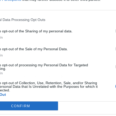
Εγγραφή στο
newsletter
l Data Processing Opt Outs
ες τυλίχτηκαν μηχανήματα
o opt-out of the Sharing of my personal data.
In
ρνανία και Ήπειρο
o opt-out of the Sale of my Personal Data.
Αποδέχομαι τους
όρους χρήσης
*
In
ένωση 5 οικισμών
και την πολιτική απορρήτου
to opt-out of processing my Personal Data for Targeted
ing.
Εγγραφή
In
για άμεση και έγκυρη οικονομική ενημέρωση!
ws
o opt-out of Collection, Use, Retention, Sale, and/or Sharing
ersonal Data that Is Unrelated with the Purposes for which it
lected.
ΦΩΤΙΑ
Out
CONFIRM