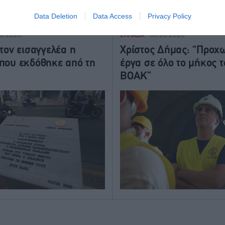
Data Deletion
Data Access
Privacy Policy
ΕΛΛΑΔΑ
08.2026
06.08.2026
Στον εισαγγελέα η
Χρίστος Δήμας: “Προχ
που εκδόθηκε από τη
έργα σε όλο το μήκος τ
ΒΟΑΚ”