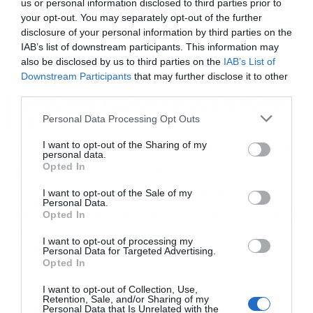
us or personal information disclosed to third parties prior to
your opt-out. You may separately opt-out of the further
γλωσσών, φωτοστοιχειοθέτες, χειριστές
disclosure of your personal information by third parties on the
βιομηχανικών επιχειρήσεων, λατομεία πέτρας,
IAB’s list of downstream participants. This information may
μαρμάρου και τεχνικών έργων.
also be disclosed by us to third parties on the
IAB’s List of
Downstream Participants
that may further disclose it to other
third parties.
Δημόσιος τομέας και αργία Αγίου
Πνεύματος
Personal Data Processing Opt Outs
I want to opt-out of the Sharing of my
Για τους εργαζόμενους στο Δημόσιο, τα Νομικά
personal data.
Opted In
Πρόσωπα Δημοσίου Δικαίου και τους
Οργανισμούς Τοπικής Αυτοδιοίκησης, η εορτή
I want to opt-out of the Sale of my
Personal Data.
του Αγίου Πνεύματος αναγνωρίζεται επίσημα ως
Opted In
αργία.
I want to opt-out of processing my
Personal Data for Targeted Advertising.
Opted In
I want to opt-out of Collection, Use,
Retention, Sale, and/or Sharing of my
Personal Data that Is Unrelated with the