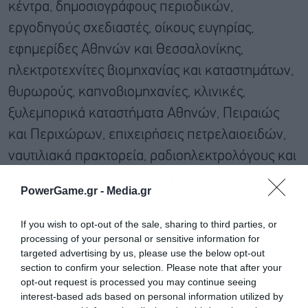
κέντρα, δημοσιογράφους περιοδικών,
εργοδηγούς σχεδιαστές, οίκους ευγηρίας,
εφημερίδες Αθηνών και Θεσσαλονίκης,
ηλεκτροτεχνίτες βιομηχανίας και καταστημάτων,
θυρωρούς, καπνοβιομηχανίες, κλινικές,
ξυλεμπορικά καταστήματα Αθηνών, Πειραιώς
και Περιχώρων, επιχειρήσεις πετρελαιοειδών,
ναυτιλιακά πρακτορεία, ραδιοηλεκτρολόγους και
ραδιοτεχνίτες βιομηχανίας, ραδιοφωνικούς και
PowerGame.gr -
Media.gr
τηλεοπτικούς σταθμούς, τεχνικούς ραδιοφώνου
και τηλεόρασης Βορείου Ελλάδος, ρυμουλκά και
If you wish to opt-out of the sale, sharing to third parties, or
processing of your personal or sensitive information for
ναυαγοσωστικά γραφεία, τυπογράφους
targeted advertising by us, please use the below opt-out
επαρχιακών εφημερίδων, φορτοεκφορτωτές
section to confirm your selection. Please note that after your
opt-out request is processed you may continue seeing
ημερήσιων εφημερίδων, φροντιστήρια μέσης,
interest-based ads based on personal information utilized by
ανώτερης, ανώτατης εκπαίδευσης και ξένων