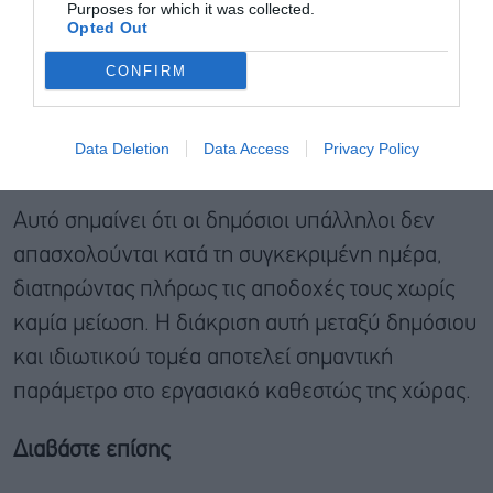
Purposes for which it was collected.
Opted Out
CONFIRM
Data Deletion
Data Access
Privacy Policy
Αυτό σημαίνει ότι οι δημόσιοι υπάλληλοι δεν
απασχολούνται κατά τη συγκεκριμένη ημέρα,
διατηρώντας πλήρως τις αποδοχές τους χωρίς
καμία μείωση. Η διάκριση αυτή μεταξύ δημόσιου
και ιδιωτικού τομέα αποτελεί σημαντική
παράμετρο στο εργασιακό καθεστώς της χώρας.
Διαβάστε επίσης