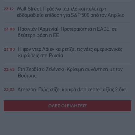
23:12
Wall Street: Πράσινο ταμπλό και καλύτερη
εβδομαδιαία επίδοση για S&P 500 από τον Απρίλιο
23:08
Πασινιάν (Αρμενία): Προτεραιότητα η ΕΑΟΕ, σε
δεύτερη φάση η ΕΕ
23:00
Η φον ντερ Λάιεν χαιρετίζει τις νέες αμερικανικές
κυρώσεις στη Ρωσία
22:45
Στη Σερβία ο Ζελένσκι: Κρίσιμη συνάντηση με τον
Βούτσιτς
22:32
Amazon: Πώς χτίζει κρυφά data center αξίας 2 δισ.
ΟΛΕΣ ΟΙ ΕΙΔΗΣΕΙΣ