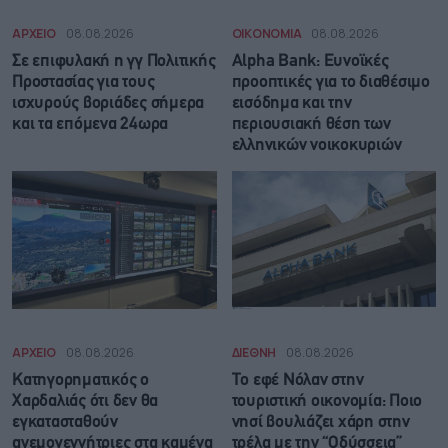
ΑΡΧΕΙΟ
08.08.2026
ΟΙΚΟΝΟΜΙΑ
08.08.2026
Σε επιφυλακή η γγ Πολιτικής
Alpha Bank: Ευνοϊκές
Προστασίας για τους
προοπτικές για το διαθέσιμο
ισχυρούς βοριάδες σήμερα
εισόδημα και την
και τα επόμενα 24ωρα
περιουσιακή θέση των
ελληνικών νοικοκυριών
ΑΡΧΕΙΟ
08.08.2026
ΔΙΕΘΝΗ
08.08.2026
Κατηγορηματικός ο
Το εφέ Νόλαν στην
Χαρδαλιάς ότι δεν θα
τουριστική οικονομία: Ποιο
εγκατασταθούν
νησί βουλιάζει χάρη στην
ανεμογεννήτριες στα καμένα
τρέλα με την “Οδύσσεια”