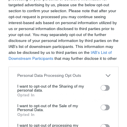
targeted advertising by us, please use the below opt-out
Νωρίτερα έρχονται τα πρώτα 4 από τα 20 F-35
section to confirm your selection. Please note that after your
opt-out request is processed you may continue seeing
στην Ανδραβίδα
interest-based ads based on personal information utilized by
us or personal information disclosed to third parties prior to
Διαψεύδει η κυβέρνηση γαλλικό δημοσίευμα για
your opt-out. You may separately opt-out of the further
disclosure of your personal information by third parties on the
σχέδιο αποστολής ελληνικών Mirage 2000 στην
IAB’s list of downstream participants. This information may
Ουκρανία
also be disclosed by us to third parties on the
IAB’s List of
Downstream Participants
that may further disclose it to other
third parties.
Παρελήφθη το 50ο μαχητικό F-16,
αναβαθμισμένο στην έκδοση Viper
Personal Data Processing Opt Outs
I want to opt-out of the Sharing of my
personal data.
Ακολουθήστε το Powergame.gr στο
Google
Opted In
για άμεση και έγκυρη οικονομική
News
I want to opt-out of the Sale of my
ενημέρωση!
Personal Data.
Opted In
I want to opt-out of processing my
TAGS:
F-16
ΠΟΛΕΜΙΚΗ ΑΕΡΟΠΟΡΙΑ