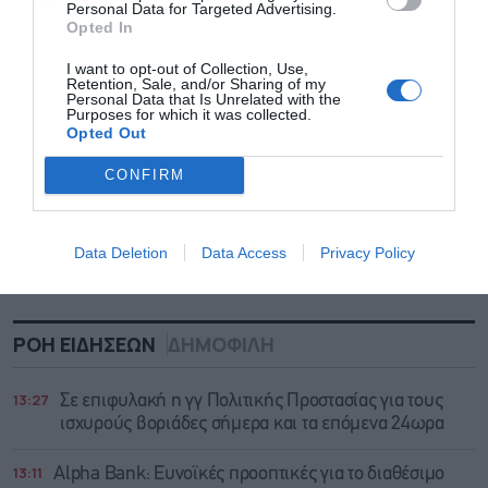
Personal Data for Targeted Advertising.
Opted In
I want to opt-out of Collection, Use,
Retention, Sale, and/or Sharing of my
Personal Data that Is Unrelated with the
Purposes for which it was collected.
Opted Out
CONFIRM
Data Deletion
Data Access
Privacy Policy
ΡΟΗ ΕΙΔΗΣΕΩΝ
ΔΗΜΟΦΙΛΗ
13:27
Σε επιφυλακή η γγ Πολιτικής Προστασίας για τους
ισχυρούς βοριάδες σήμερα και τα επόμενα 24ωρα
13:11
Alpha Bank: Ευνοϊκές προοπτικές για το διαθέσιμο