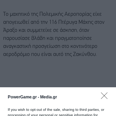
Το μαχητικό της Πολεμικής Αεροπορίας είχε
απογειωθεί από την 116 Πτέρυγα Μάχης στον
Άραξο και συμμετείχε σε άσκηση, όταν
παρουσίασε βλάβη και πραγματοποίησε
αναγκαστική προσγείωση στο κοντινότερο
αεροδρόμιο που είναι αυτό της Ζακύνθου.
PowerGame.gr -
Media.gr
If you wish to opt-out of the sale, sharing to third parties, or
Διαβάστε επίσης
processing of your personal or sensitive information for