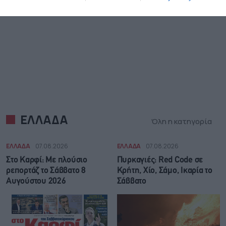
ΕΛΛΑΔΑ
Όλη η κατηγορία
ΕΛΛΑΔΑ
07.08.2026
ΕΛΛΑΔΑ
07.08.2026
Στο Καρφί: Με πλούσιο
Πυρκαγιές: Red Code σε
ρεπορτάζ το Σάββατο 8
Κρήτη, Χίο, Σάμο, Ικαρία το
Αυγούστου 2026
Σάββατο