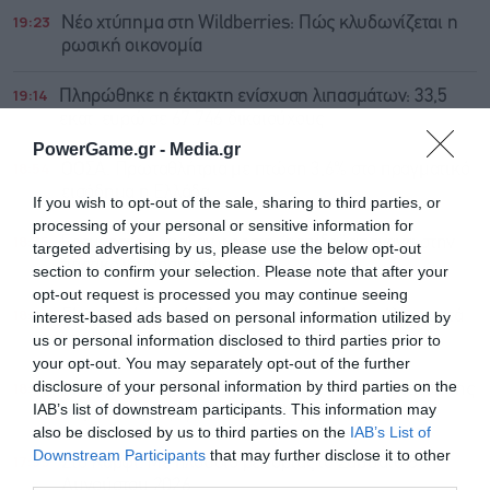
19:23
Νέο χτύπημα στη Wildberries: Πώς κλυδωνίζεται η
ρωσική οικονομία
19:14
Πληρώθηκε η έκτακτη ενίσχυση λιπασμάτων: 33,5
εκατ. ευρώ σε 67.746 δικαιούχους
PowerGame.gr -
Media.gr
18:54
ΟΟΣΑ: Πρωταθλήτρια με πτώση 3,6% στο πραγματικό
εισόδημα η Ελλάδα
If you wish to opt-out of the sale, sharing to third parties, or
processing of your personal or sensitive information for
18:35
Ερευνητές έφτιαξαν φορετή “ασπίδα” απέναντι στην
targeted advertising by us, please use the below opt-out
παρακολούθηση από AI
section to confirm your selection. Please note that after your
opt-out request is processed you may continue seeing
18:20
Flexopack: Στα 6,49 εκατ. το μετοχικό κεφάλαιο μετά
interest-based ads based on personal information utilized by
το stock option
us or personal information disclosed to third parties prior to
your opt-out. You may separately opt-out of the further
disclosure of your personal information by third parties on the
18:09
Μπήτρος Συμμετοχική: Υπεγράφη η τροποποίηση της
IAB’s list of downstream participants. This information may
συμφωνίας εξυγίανσης της θυγατρικής της
also be disclosed by us to third parties on the
IAB’s List of
Downstream Participants
that may further disclose it to other
17:59
Στο Καρφί: Με πλούσιο ρεπορτάζ το Σάββατο 8
third parties.
Αυγούστου 2026