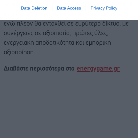
σημαντική ευκαιρία βελτίωσης. Όπως εξήγησε, η
Data Deletion
Data Access
Privacy Policy
Keystone λειτουργούσε ως μεμονωμένο asset,
ενώ πλέον θα ενταχθεί σε ευρύτερο δίκτυο, με
συνέργειες σε αξιοπιστία, πρώτες ύλες,
ενεργειακή αποδοτικότητα και εμπορική
αξιοποίηση.
Διαβάστε περισσότερα στο
energygame.gr