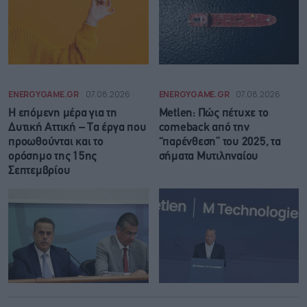
ENERGYGAME.GR
07.08.2026
ENERGYGAME.GR
07.08.2026
Η επόμενη μέρα για τη
Metlen: Πώς πέτυχε το
Δυτική Αττική – Τα έργα που
comeback από την
προωθούνται και το
“παρένθεση” του 2025, τα
ορόσημο της 15ης
σήματα Μυτιληναίου
Σεπτεμβρίου