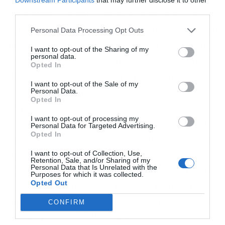
newsletter
third parties.
Η διοίκηση υπογράμμισε ότι η συγκεκριμένη
εξαγορά δημιουργεί συνέργειες που μπορούν να
Personal Data Processing Opt Outs
αλλάξουν ουσιαστικά τα περιθώρια λειτουργίας
I want to opt-out of the Sharing of my
personal data.
των δραστηριοτήτων του ομίλου στις ΗΠΑ, μέσω
Opted In
επενδύσεων σε αξιοπιστία, ψηφιοποίηση,
Αποδέχομαι τους
όρους χρήσης
*
I want to opt-out of the Sale of my
και την πολιτική απορρήτου
Personal Data.
βελτιστοποίηση πρώτων υλών, δικτύου και
Opted In
ενεργειακής αποδοτικότητας. Ιδιαίτερο
Εγγραφή
I want to opt-out of processing my
ενδιαφέρον είχε η απάντηση της διοίκησης για
Personal Data for Targeted Advertising.
Opted In
την Keystone, καθώς αναλυτής επισήμανε ότι η
I want to opt-out of Collection, Use,
μονάδα είχε χαμηλή κερδοφορία το 2025 και
Retention, Sale, and/or Sharing of my
Personal Data that Is Unrelated with the
φέρεται να βρισκόταν προς πώληση επί χρόνια.
Purposes for which it was collected.
Opted Out
Ο Κομπούζ απάντησε ότι ακριβώς η χαμηλή
κερδοφορία ήταν το στοιχείο που προσέλκυσε το
CONFIRM
ενδιαφέρον της ΤΙΤΑΝ, καθώς ο όμιλος βλέπει