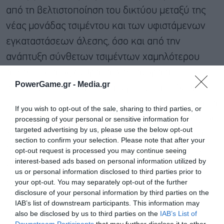
από τη βελτιστοποίηση του δικτύου μεταξύ της
νέας μονάδας τσιμέντου και των υφιστάμενων
εγκαταστάσεων άλεσης, όσο και από την
ανάπτυξη σύνθετων τσιμέντων χαμηλότερου
αποτυπώματος άνθρακα στην αγορά της
PowerGame.gr -
Media.gr
Κωνσταντινούπολης. Ιδιαίτερη έμφαση δόθηκε
και στην εξαγορά της Keystone στην Πενσιλβάνια
If you wish to opt-out of the sale, sharing to third parties, or
των ΗΠΑ, η οποία ολοκληρώθηκε στις αρχές του
processing of your personal or sensitive information for
targeted advertising by us, please use the below opt-out
δεύτερου τριμήνου και προσθέτει παραγωγική
section to confirm your selection. Please note that after your
δυναμικότητα περίπου 1 εκατ. τόνων κλίνκερ
opt-out request is processed you may continue seeing
interest-based ads based on personal information utilized by
ετησίως. Η μονάδα εξυπηρετεί αγορές της
us or personal information disclosed to third parties prior to
Ανατολικής Ακτής, όπως η Πενσιλβάνια, το
your opt-out. You may separately opt-out of the further
disclosure of your personal information by third parties on the
Οχάιο, το Ντέλαγουερ και το Μέριλαντ, σε μια
IAB’s list of downstream participants. This information may
συνολική αγορά άνω των 6 εκατ. τόνων.
also be disclosed by us to third parties on the
IAB’s List of
Εγγραφή στο
Downstream Participants
that may further disclose it to other