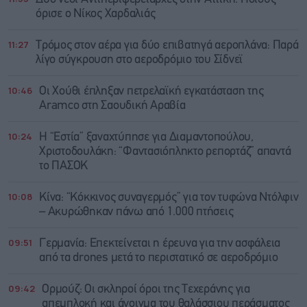
όρισε ο Νίκος Χαρδαλιάς
11:27
Τρόμος στον αέρα για δύο επιβατηγά αεροπλάνα: Παρά
λίγο σύγκρουση στο αεροδρόμιο του Σίδνεϊ
10:46
Οι Χούθι έπληξαν πετρελαϊκή εγκατάσταση της
Aramco στη Σαουδική Αραβία
10:24
Η “Εστία” ξαναχτύπησε για Διαμαντοπούλου,
Χριστοδουλάκη: “Φαντασιόπληκτο ρεπορτάζ” απαντά
το ΠΑΣΟΚ
10:08
Κίνα: “Κόκκινος συναγερμός” για τον τυφώνα Ντόλφιν
– Ακυρώθηκαν πάνω από 1.000 πτήσεις
09:51
Γερμανία: Επεκτείνεται η έρευνα για την ασφάλεια
από τα drones μετά το περιστατικό σε αεροδρόμιο
09:42
Ορμούζ: Οι σκληροί όροι της Τεχεράνης για
απεμπλοκή και άνοιγμα του θαλάσσιου περάσματος