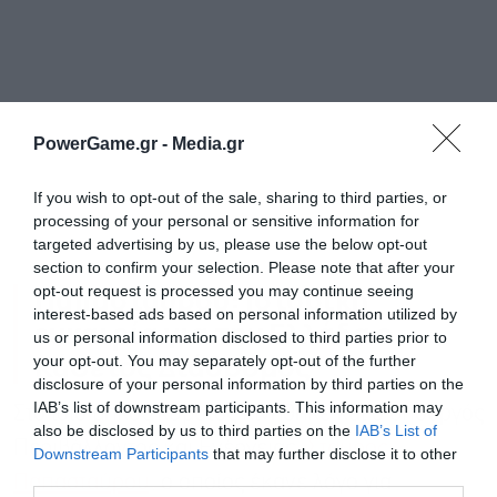
PowerGame.gr -
Media.gr
If you wish to opt-out of the sale, sharing to third parties, or
processing of your personal or sensitive information for
targeted advertising by us, please use the below opt-out
section to confirm your selection. Please note that after your
Παπασταύρου: Ιστορική
opt-out request is processed you may continue seeing
interest-based ads based on personal information utilized by
ευκαιρία για την Ελλάδα ο
us or personal information disclosed to third parties prior to
Κάθετος Διάδρομος
your opt-out. You may separately opt-out of the further
disclosure of your personal information by third parties on the
IAB’s list of downstream participants. This information may
Στο ίδιο μήκος κύματος κινήθηκε και ο υπουργός
also be disclosed by us to third parties on the
IAB’s List of
Εγγραφή στο
Περιβάλλοντος και Ενέργειας,
Σταύρος
Downstream Participants
that may further disclose it to other
newsletter
third parties.
Παπασταύρου
, ο οποίος έκανε λόγο για