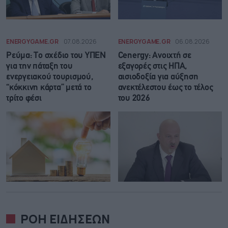
ENERGYGAME.GR
07.08.2026
ENERGYGAME.GR
06.08.2026
Ρεύμα: Το σχέδιο του ΥΠΕΝ
Cenergy: Ανοιχτή σε
για την πάταξη του
εξαγορές στις ΗΠΑ,
ενεργειακού τουρισμού,
αισιοδοξία για αύξηση
“κόκκινη κάρτα” μετά το
ανεκτέλεστου έως το τέλος
τρίτο φέσι
του 2026
ΡΟΗ ΕΙΔΗΣΕΩΝ