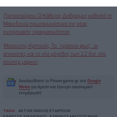
Διάδρομος
Παπασταύρου: Ο Κάθετος Διάδρομος καθιστά τη
Μακεδονία πρωταγωνίστρια της νέας
ενεργειακής πραγματικότητας
Μασούτης-Κρητικός: Το “πράσινο φως”, οι
αποκοπές και το νέο μέγεθος των 2,2 δισ. στα
σούπερ μάρκετ
Ακολουθήστε το Powergame.gr στο
Google
για άμεση και έγκυρη οικονομική
News
ενημέρωση!
TAGS:
AKTOR ΟΜΙΛΟΣ ΕΤΑΙΡΕΙΩΝ
ΚΑΘΕΤΟΣ ΔΙΑΔΡΟΜΟΣ
ΚΥΡΙΑΚΟΣ ΜΗΤΣΟΤΑΚΗΣ