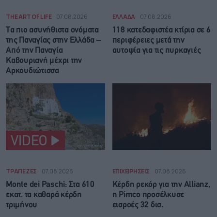
THE ART OF LIFE
07.08.2026
ΕΛΛΑΔΑ
07.08.2026
Τα πιο ασυνήθιστα ονόματα
118 κατεδαφιστέα κτίρια σε 6
της Παναγίας στην Ελλάδα –
περιφέρειες μετά την
Από την Παναγία
αυτοψία για τις πυρκαγιές
Καβουριανή μέχρι την
Αρκουδιώτισσα
VIDEO
ΤΡΑΠΕΖΕΣ
07.08.2026
ΕΠΙΧΕΙΡΗΣΕΙΣ
07.08.2026
Monte dei Paschi: Στα 610
Κέρδη ρεκόρ για την Allianz,
εκατ. τα καθαρά κέρδη
η Pimco προσέλκυσε
τριμήνου
εισροές 32 δισ.