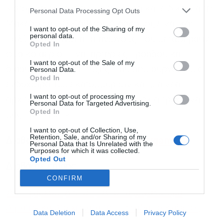
«ιστορική ευκαιρία» για τη χώρα και ειδικά για τη
Personal Data Processing Opt Outs
Μακεδονία. «Ο Κάθετος Διάδρομος είναι κάτι
I want to opt-out of the Sharing of my
personal data.
πολύ παραπάνω από αγωγούς που μεταφέρουν
Opted In
φυσικό αέριο. Είναι αρτηρίες προόδου και
Αποδέχομαι τους
όρους χρήσης
*
I want to opt-out of the Sale of my
διασυνδέσεις ανάπτυξης, που δημιουργούν μια
και την πολιτική απορρήτου
Personal Data.
Opted In
ενδοχώρα 100 εκατομμυρίων και μια νέα
Εγγραφή
I want to opt-out of processing my
αρχιτεκτονική, στην οποία η Τουρκία τρέχει να
Personal Data for Targeted Advertising.
Opted In
μας προλάβει!».
I want to opt-out of Collection, Use,
Retention, Sale, and/or Sharing of my
Διαβάστε περισσότερα στο
energygame.gr
Personal Data that Is Unrelated with the
Purposes for which it was collected.
Opted Out
Διαβάστε επίσης
CONFIRM
Αλ. Εξάρχου (AKTOR): Από τα μεγαλύτερα
στρατηγικά στοιχήματα της Ελλάδας ο Κάθετος
Data Deletion
Data Access
Privacy Policy