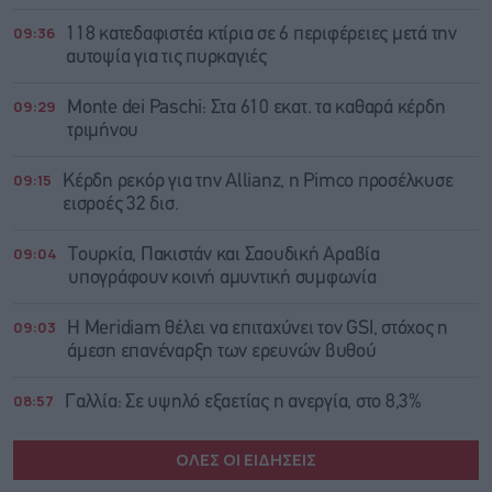
09:36
118 κατεδαφιστέα κτίρια σε 6 περιφέρειες μετά την
αυτοψία για τις πυρκαγιές
09:29
Monte dei Paschi: Στα 610 εκατ. τα καθαρά κέρδη
τριμήνου
09:15
Κέρδη ρεκόρ για την Allianz, η Pimco προσέλκυσε
εισροές 32 δισ.
09:04
Τουρκία, Πακιστάν και Σαουδική Αραβία
υπογράφουν κοινή αμυντική συμφωνία
09:03
Η Meridiam θέλει να επιταχύνει τον GSI, στόχος η
άμεση επανέναρξη των ερευνών βυθού
08:57
Γαλλία: Σε υψηλό εξαετίας η ανεργία, στο 8,3%
ΟΛΕΣ ΟΙ ΕΙΔΗΣΕΙΣ