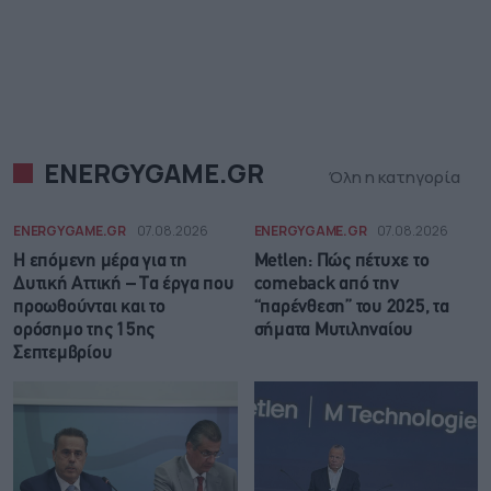
ENERGYGAME.GR
Όλη η κατηγορία
ENERGYGAME.GR
07.08.2026
ENERGYGAME.GR
07.08.2026
Η επόμενη μέρα για τη
Metlen: Πώς πέτυχε το
Δυτική Αττική – Τα έργα που
comeback από την
προωθούνται και το
“παρένθεση” του 2025, τα
ορόσημο της 15ης
σήματα Μυτιληναίου
Σεπτεμβρίου