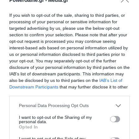
PowerGame.gr -
Media.gr
θα αφορά κυρίως το μη ανακυκλώσιμο
υπολειμματικό κλάσμα των αποβλήτων, το οποίο
If you wish to opt-out of the sale, sharing to third parties, or
εκτιμάται ότι θα κινείται στην περιοχή του
processing of your personal or sensitive information for
targeted advertising by us, please use the below opt-out
20%-25%, ενώ ο τελικός στόχος παραμένει η
section to confirm your selection. Please note that after your
σταδιακή μείωση της ταφής κάτω από το 10%
opt-out request is processed you may continue seeing
interest-based ads based on personal information utilized by
έως το 2035.
us or personal information disclosed to third parties prior to
your opt-out. You may separately opt-out of the further
disclosure of your personal information by third parties on the
IAB’s list of downstream participants. This information may
also be disclosed by us to third parties on the
IAB’s List of
Downstream Participants
that may further disclose it to other
third parties.
Personal Data Processing Opt Outs
I want to opt-out of the Sharing of my
personal data.
Opted In
I want to opt-out of the Sale of my