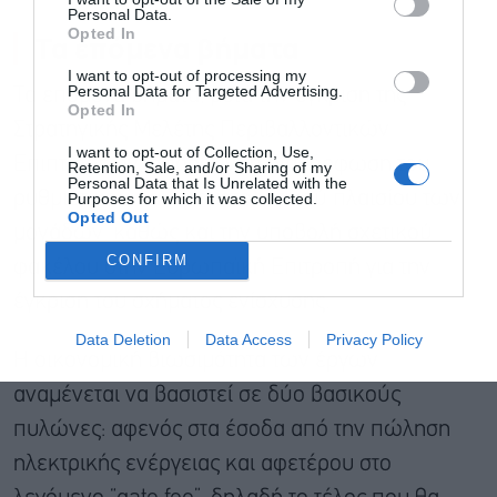
Personal Data.
Opted In
Τα επόμενα βήματα
I want to opt-out of processing my
Personal Data for Targeted Advertising.
Τα επόμενα βήματα, μετά την έγκριση της
Opted In
Στρατηγικής Μελέτης Περιβαλλοντικών
I want to opt-out of Collection, Use,
Επιπτώσεων, αφορούν τη διαμόρφωση του
Retention, Sale, and/or Sharing of my
Personal Data that Is Unrelated with the
ρυθμιστικού και χρηματοδοτικού πλαισίου των
Purposes for which it was collected.
Opted Out
μονάδων, καθώς και την υποβολή σχετικού
CONFIRM
φακέλου στην Ευρωπαϊκή Επιτροπή για την
έγκριση του σχήματος ενίσχυσης.
Data Deletion
Data Access
Privacy Policy
Η οικονομική βιωσιμότητα των έργων
αναμένεται να βασιστεί σε δύο βασικούς
πυλώνες: αφενός στα έσοδα από την πώληση
ηλεκτρικής ενέργειας και αφετέρου στο