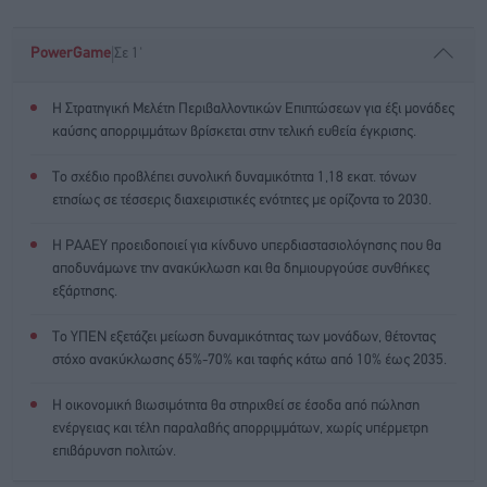
|
PowerGame
Σε 1'
Η Στρατηγική Μελέτη Περιβαλλοντικών Επιπτώσεων για έξι μονάδες
καύσης απορριμμάτων βρίσκεται στην τελική ευθεία έγκρισης.
Το σχέδιο προβλέπει συνολική δυναμικότητα 1,18 εκατ. τόνων
ετησίως σε τέσσερις διαχειριστικές ενότητες με ορίζοντα το 2030.
Η ΡΑΑΕΥ προειδοποιεί για κίνδυνο υπερδιαστασιολόγησης που θα
αποδυνάμωνε την ανακύκλωση και θα δημιουργούσε συνθήκες
εξάρτησης.
Το ΥΠΕΝ εξετάζει μείωση δυναμικότητας των μονάδων, θέτοντας
στόχο ανακύκλωσης 65%-70% και ταφής κάτω από 10% έως 2035.
Η οικονομική βιωσιμότητα θα στηριχθεί σε έσοδα από πώληση
ενέργειας και τέλη παραλαβής απορριμμάτων, χωρίς υπέρμετρη
επιβάρυνση πολιτών.