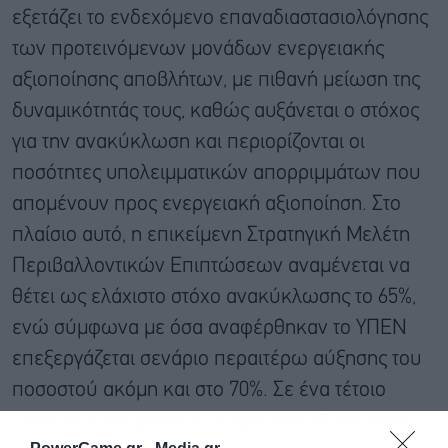
εξετάζει το ενδεχόμενο επαναδιαστασιολόγησης
των προτεινόμενων μονάδων ενεργειακής
αξιοποίησης αποβλήτων, με πιθανή μείωση της
δυναμικότητάς τους, καθώς αυξάνεται ο στόχος
για την ανακύκλωση και περιορίζονται οι
ποσότητες υπολειμματικών απορριμμάτων που
απομένουν προς ενεργειακή αξιοποίηση. Στο
πλαίσιο αυτό, η επικείμενη Στρατηγική Μελέτη
Περιβαλλοντικών Επιπτώσεων αναμένεται να
θέτει ως ελάχιστο στόχο ανακύκλωσης το 65%,
ενώ σύμφωνα με όσα αναφέρθηκαν το ΥΠΕΝ
επεξεργάζεται σενάριο περαιτέρω αύξησης του
ποσοστού ακόμη και στο 70%. Σε ένα τέτοιο
μοντέλο διαχείρισης, η ενεργειακή αξιοποίηση