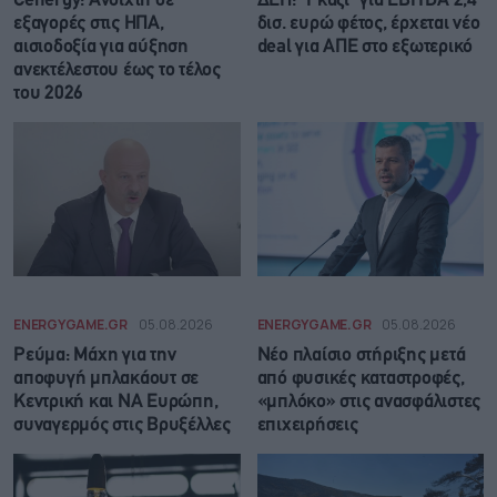
Cenergy: Ανοιχτή σε
ΔΕΗ: “Γκάζι” για EBITDA 2,4
εξαγορές στις ΗΠΑ,
δισ. ευρώ φέτος, έρχεται νέο
αισιοδοξία για αύξηση
deal για ΑΠΕ στο εξωτερικό
ανεκτέλεστου έως το τέλος
του 2026
ENERGYGAME.GR
05.08.2026
ENERGYGAME.GR
05.08.2026
Ρεύμα: Μάχη για την
Νέο πλαίσιο στήριξης μετά
αποφυγή μπλακάουτ σε
από φυσικές καταστροφές,
Κεντρική και ΝΑ Ευρώπη,
«μπλόκο» στις ανασφάλιστες
συναγερμός στις Βρυξέλλες
επιχειρήσεις