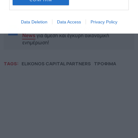
πειρατείας στη Σαντορίνη
Data Deletion
Data Access
Privacy Policy
Ακολουθήστε το Powergame.gr στο
Google
για άμεση και έγκυρη οικονομική
News
ενημέρωση!
TAGS:
ELIKONOS CAPITAL PARTNERS
ΤΡΟΦΙΜΑ