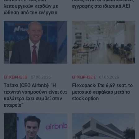
λειτουργικών κερδών με
εγγραφής στα ιδιωτικά ΑΕΙ
ώθηση από την ενέργεια
ΕΠΙΧΕΙΡΗΣΕΙΣ
07.08.2026
ΕΠΙΧΕΙΡΗΣΕΙΣ
07.08.2026
Τσέσκι (CEO Airbnb): “Η
Flexopack: Στα 6,49 εκατ. το
τεχνητή νοημοσύνη είναι ό,τι
μετοχικό κεφάλαιο μετά το
καλύτερο έχει συμβεί στην
stock option
εταιρεία”