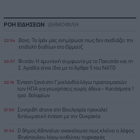
ΡΟΗ ΕΙΔΗΣΕΩΝ
ΔΗΜΟΦΙΛΗ
22:54
Βανς: Το Ιράν μας ενημέρωσε πως δεν σχεδιάζει την
επιβολή διοδίων στο Ορμούζ
22:37
Φιντάν: Η αμυντική συμφωνία με το Πακιστάν και τη
Σ. Αραβία είναι ίδια με τo Άρθρο 5 του ΝΑΤΟ
22:16
Ένταση ξανά στη Γροιλανδία λόγω προετοιμασιών
των ΗΠΑ για γεωτρήσεις χωρίς άδεια – Κοιτάσματα 1
τρισ. δολαρίων
21:50
Συντριβή drone στη Βουλγαρία προκαλεί
διπλωματική ένταση με την Ουκρανία
21:34
Ο δήμος Αθηναίων ανακοίνωσε πως κλείνει ο λόφος
Φινόπουλου λόγω κινδύνου πυρκαγιάς