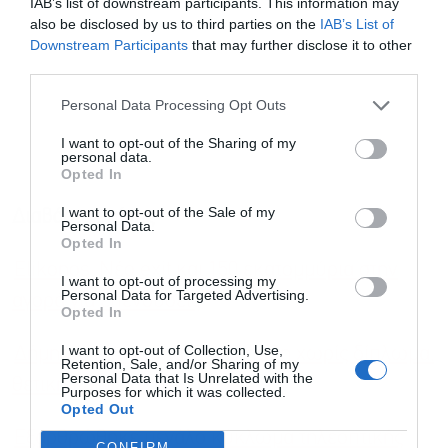
IAB’s list of downstream participants. This information may
also be disclosed by us to third parties on the
IAB’s List of
Downstream Participants
that may further disclose it to other
third parties.
Personal Data Processing Opt Outs
I want to opt-out of the Sharing of my
personal data.
Opted In
I want to opt-out of the Sale of my
Διαβάστε επίσης
Personal Data.
Opted In
Elikonos: Νέο exit και 150 εκατομμύρια στην
I want to opt-out of processing my
Personal Data for Targeted Advertising.
αγορά για επενδύσεις
Opted In
I want to opt-out of Collection, Use,
Δήμητρα Ματσούκα: Συνελήφθη χωρίς δίπλωμα,
Retention, Sale, and/or Sharing of my
Personal Data that Is Unrelated with the
θετική και σε αλκοτέστ
Purposes for which it was collected.
Opted Out
Εξαρθρώθηκε μεγάλο κύκλωμα τηλεοπτικής
CONFIRM