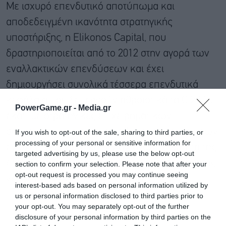
Με ισχυρό επενδυτικό αποτύπωμα και
αποδεδειγμένη ικανότητα στρατηγικής
υποστήριξης, η Elikonos Capital, που
δραστηριοποιείται από το 2012 στην αγορά των
εναλλακτικών επενδύσεων και έχει
δημιουργήσει συνολικά τέσσερα επενδυτικά
κεφάλαια που ξεπερνούν αθροιστικά τα € 280.0
PowerGame.gr -
Media.gr
εκατ. με στρατηγικές επιχειρηματικών
συμμετοχών (private equity) και κεφαλαιαγορών,
If you wish to opt-out of the sale, sharing to third parties, or
processing of your personal or sensitive information for
ενισχύει συστηματικά την ανταγωνιστικότητα της
targeted advertising by us, please use the below opt-out
ελληνικής επιχειρηματικότητας, αναδεικνύοντας
section to confirm your selection. Please note that after your
opt-out request is processed you may continue seeing
νέους ηγέτες στις διεθνείς αγορές.
interest-based ads based on personal information utilized by
us or personal information disclosed to third parties prior to
your opt-out. You may separately opt-out of the further
disclosure of your personal information by third parties on the