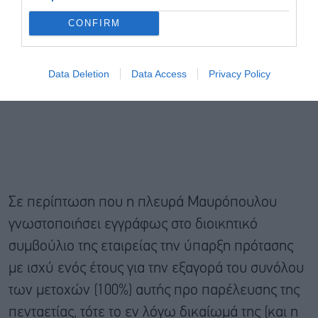
CONFIRM
Data Deletion
Data Access
Privacy Policy
Σε περίπτωση που η πλευρά Μαυρόπουλου
γνωστοποιήσει εγγράφως στο διοικητικό
συμβούλιο της εταιρείας την ύπαρξη πρότασης
με ισχύ ενός έτους για την εξαγορά του συνόλου
των μετοχών (100%) αυτής προ παρέλευσης της
πενταετίας, τότε το εν λόγω δικαίωμά της (και η