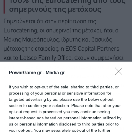
100% της Eurocatering από τους
σημερινούς της μετόχους
Σημειώνεται ότι στην περίπτωση της
Eurocatering, οι σημερινοί της μέτοχοι, ήτοι ο
Μάκης Μαυρόπουλος, ιδρυτής και βασικός
μέτοχος της εταιρείας, η EOS Capital Partners
και το Latsco Family Office, έχουν συμφωνήσει
για την πώληση του συνόλου των μετοχών της
PowerGame.gr -
Media.gr
εταιρείας σε διάστημα τριών ετών από τις 29
Ιουλίου του 2024, όταν και πραγματοποιήθηκε η
If you wish to opt-out of the sale, sharing to third parties, or
processing of your personal or sensitive information for
είσοδος του Latsco Family Office στο μετοχικό
targeted advertising by us, please use the below opt-out
της κεφάλαιο.
section to confirm your selection. Please note that after your
opt-out request is processed you may continue seeing
interest-based ads based on personal information utilized by
Στόχος είναι η πώληση της εταιρείας να
us or personal information disclosed to third parties prior to
πραγματοποιηθεί τουλάχιστον στο πολλαπλάσιο
your opt-out. You may separately opt-out of the further