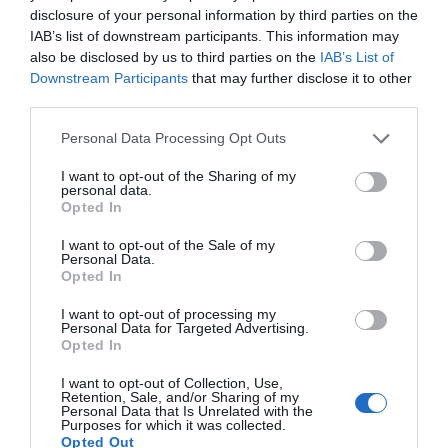
disclosure of your personal information by third parties on the
Χ1,7 της αξίας αποτίμησης του συνόλου των
IAB’s list of downstream participants. This information may
μετοχών της εταιρείας κατά την ημερομηνία
also be disclosed by us to third parties on the
IAB’s List of
Downstream Participants
that may further disclose it to other
υλοποίησης της επένδυσης, η οποία ανέρχεται
third parties.
στα 46,5 εκατομμύρια ευρώ. Σε περίπτωση που
Personal Data Processing Opt Outs
η πλευρά του Μάκη Μαυρόπουλου
γνωστοποιήσει στο διοικητικό συμβούλιο, πέντε
I want to opt-out of the Sharing of my
personal data.
χρόνια μετά την επένδυση της 29ης Ιουλίου, την
Opted In
ύπαρξη πρότασης για εξαγορά του συνόλου των
I want to opt-out of the Sale of my
Personal Data.
μετοχών της Eurocatering, η οποία συνίσταται σε
Opted In
ποσό ίσο με τουλάχιστον το διπλάσιο της αρχικής
I want to opt-out of processing my
Personal Data for Targeted Advertising.
αποτίμησης, δηλαδή τουλάχιστον 93 εκατομμύρια
Opted In
ευρώ, οι EOS Capital και το Latsco Family Office
I want to opt-out of Collection, Use,
υποχρεούνται να διαθέσουν και τις δικές τους
Retention, Sale, and/or Sharing of my
Personal Data that Is Unrelated with the
μετοχές προς πώληση.
Purposes for which it was collected.
Opted Out