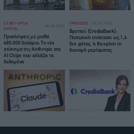
START-UPS &
ΤΡΑΠΕΖΕΣ
06.08.2026
06.08.2026
DIGITAL
Βρεττού (CrediaBank):
Προσλήψεις με μισθό
Πιστωτική επέκταση ως 1,4
485.000 δολάρια: Το νέο
δισ. φέτος, τι θα κρίνει τη
χτύπημα της Anthropic στα
διανομή μερίσματος
AI Chips που αλλάζει τα
δεδομένα