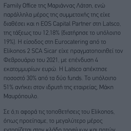
Family Office της Μαριάννας Λάτση, ενώ
παράλληλα μέρος της συμμετοχής της είχε
διαθέσει και η EOS Capital Partner στη Latsco,
της τάξεως του 12,18% (διατήρησε το υπόλοιπο
19%). Η είσοδος στη Eurocatering από τo
Elikonos 2 SCA Sicar είχε πραγματοποιηθεί τον
Φεβρουάριο του 2021, με επένδυση 4
εκατομμυρίων ευρώ. Η Latsco απέκτησε
ποσοστό 30% από τα δύο funds. Το υπόλοιπο
51% ανήκει στον ιδρυτή της εταιρείας, Μάκη
Μαυρόπουλο.
Σε ό,τι αφορά τις τοποθετήσεις του Elikonos,
όπως προείπαμε, το μεγαλύτερο μέρος
εντοπίζεται στον κλάδο τροφίμων και ποτών.