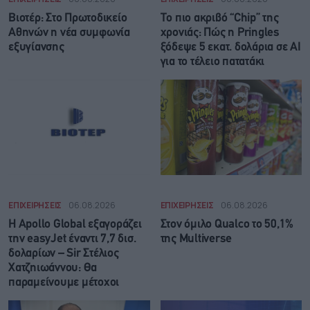
Βιοτέρ: Στο Πρωτοδικείο
Το πιο ακριβό “Chip” της
Αθηνών η νέα συμφωνία
χρονιάς: Πώς η Pringles
εξυγίανσης
ξόδεψε 5 εκατ. δολάρια σε AI
για το τέλειο πατατάκι
ΕΠΙΧΕΙΡΗΣΕΙΣ
06.08.2026
ΕΠΙΧΕΙΡΗΣΕΙΣ
06.08.2026
Η Apollo Global εξαγοράζει
Στον όμιλο Qualco το 50,1%
την easyJet έναντι 7,7 δισ.
της Multiverse
δολαρίων – Sir Στέλιος
Χατζηιωάννου: Θα
παραμείνουμε μέτοχοι