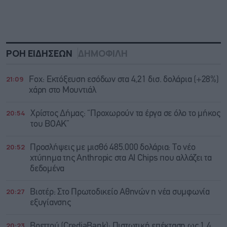
ΡΟΗ ΕΙΔΗΣΕΩΝ
ΔΗΜΟΦΙΛΗ
21:09
Fox: Εκτόξευση εσόδων στα 4,21 δισ. δολάρια (+28%)
χάρη στο Μουντιάλ
20:54
Χρίστος Δήμας: “Προχωρούν τα έργα σε όλο το μήκος
του ΒΟΑΚ”
20:52
Προσλήψεις με μισθό 485.000 δολάρια: Το νέο
χτύπημα της Anthropic στα AI Chips που αλλάζει τα
δεδομένα
20:27
Βιοτέρ: Στο Πρωτοδικείο Αθηνών η νέα συμφωνία
εξυγίανσης
20:23
Βρεττού (CrediaBank): Πιστωτική επέκταση ως 1,4