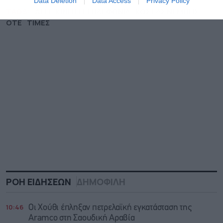
Data Deletion
Data Access
Privacy Policy
TAGS:
ΔΕΗ
ΚΙΝΗΤΗ ΤΗΛΕΦΩΝΙΑ
ΚΩΣΤΑΣ ΝΕΜΠΗΣ
ΟΤΕ
ΤΙΜΕΣ
ΡΟΗ ΕΙΔΗΣΕΩΝ
ΔΗΜΟΦΙΛΗ
10:46
Οι Χούθι έπληξαν πετρελαϊκή εγκατάσταση της
Aramco στη Σαουδική Αραβία