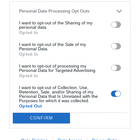
Διαβάστε επίσης
Personal Data Processing Opt Outs
I want to opt-out of the Sharing of my
OTE: Αυξημένα έσοδα και EBITDA, οι στόχοι για
personal data.
Opted In
το 2026 και το μήνυμα Νεμπή
I want to opt-out of the Sale of my
Personal Data.
Οι σειρές ρούχων των σούπερ μάρκετ που
Opted In
ανταγωνίζονται Zara και Mango
I want to opt-out of processing my
Personal Data for Targeted Advertising.
Opted In
Το νέο εγχείρημα του ιδρυτή της Green Cola στα
I want to opt-out of Collection, Use,
υγιεινά σνακ
Retention, Sale, and/or Sharing of my
Personal Data that Is Unrelated with the
Purposes for which it was collected.
Opted Out
Ακολουθήστε το Powergame.gr στο
Google
CONFIRM
για άμεση και έγκυρη οικονομική
News
ενημέρωση!