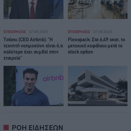
ΕΠΙΧΕΙΡΗΣΕΙΣ
07.08.2026
ΕΠΙΧΕΙΡΗΣΕΙΣ
07.08.2026
Τσέσκι (CEO Airbnb): “Η
Flexopack: Στα 6,49 εκατ. το
τεχνητή νοημοσύνη είναι ό,τι
μετοχικό κεφάλαιο μετά το
καλύτερο έχει συμβεί στην
stock option
εταιρεία”
ΡΟΗ ΕΙΔΗΣΕΩΝ