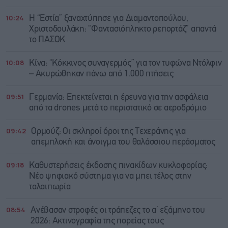
10:24
Η “Εστία” ξαναχτύπησε για Διαμαντοπούλου,
Χριστοδουλάκη: “Φαντασιόπληκτο ρεπορτάζ” απαντά
το ΠΑΣΟΚ
10:08
Κίνα: “Κόκκινος συναγερμός” για τον τυφώνα Ντόλφιν
– Ακυρώθηκαν πάνω από 1.000 πτήσεις
09:51
Γερμανία: Επεκτείνεται η έρευνα για την ασφάλεια
από τα drones μετά το περιστατικό σε αεροδρόμιο
09:42
Ορμούζ: Οι σκληροί όροι της Τεχεράνης για
απεμπλοκή και άνοιγμα του θαλάσσιου περάσματος
09:18
Καθυστερήσεις έκδοσης πινακίδων κυκλοφορίας:
Νέο ψηφιακό σύστημα για να μπει τέλος στην
ταλαιπωρία
08:54
Ανέβασαν στροφές οι τράπεζες το α’ εξάμηνο του
2026: Ακτινογραφία της πορείας τους