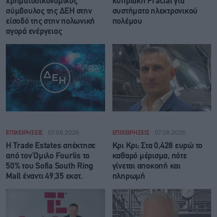
χρηματοοικονομικός
κυπριακή Fractal για
σύμβουλος της ΔΕΗ στην
συστήματα ηλεκτρονικού
είσοδό της στην πολωνική
πολέμου
αγορά ενέργειας
ΕΠΙΧΕΙΡΗΣΕΙΣ
07.08.2026
ΕΠΙΧΕΙΡΗΣΕΙΣ
07.08.2026
Η Trade Εstates απέκτησε
Κρι Κρι: Στα 0,428 ευρώ το
από τον Όμιλο Fourlis το
καθαρό μέρισμα, πότε
50% του Sofia South Ring
γίνεται αποκοπή και
Mall έναντι 49,35 εκατ.
πληρωμή