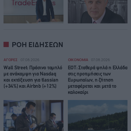
ΡΟΗ ΕΙΔΗΣΕΩΝ
ΑΓΟΡΕΣ
07.08.2026
ΟΙΚΟΝΟΜΙΑ
07.08.2026
Wall Street: Πράσινο ταμπλό
ΕΟΤ: Σταθερά ψηλά η Ελλάδα
με ανάκαμψη για Nasdaq
στις προτιμήσεις των
και εκτόξευση για tlassian
Ευρωπαίων, η ζήτηση
(+34%) και Airbnb (+12%)
μεταφέρεται και μετά το
καλοκαίρι