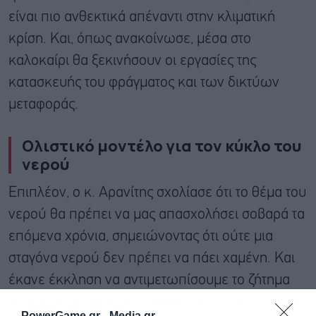
είναι πιο ανθεκτικά απέναντι στην κλιματική
κρίση. Και, όπως ανακοίνωσε, μέσα στο
καλοκαίρι θα ξεκινήσουν οι εργασίες της
κατασκευής του φράγματος και των δικτύων
μεταφοράς.
Ολιστικό μοντέλο για τον κύκλο του
νερού
Επιπλέον, ο κ. Αρανίτης σχολίασε ότι το θέμα του
νερού θα πρέπει να μας απασχολήσει σοβαρά τα
επόμενα χρόνια, σημειώνοντας ότι ούτε μια
σταγόνα νερού δεν πρέπει να πάει χαμένη. Και
έκανε έκκληση να αντιμετωπίσουμε το ζήτημα
ολιστικά και όχι αποσπασματικά, με το δεδομένο
PowerGame.gr -
Media.gr