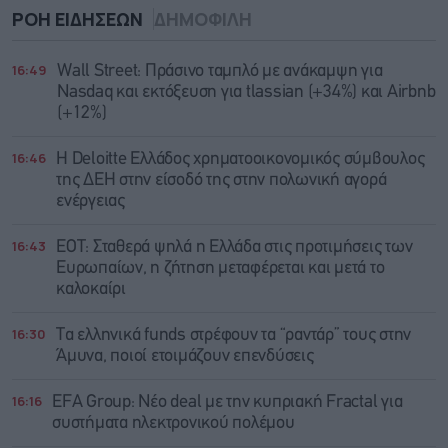
ΡΟΗ ΕΙΔΗΣΕΩΝ
ΔΗΜΟΦΙΛΗ
16:49
Wall Street: Πράσινο ταμπλό με ανάκαμψη για
Nasdaq και εκτόξευση για tlassian (+34%) και Airbnb
(+12%)
16:46
Η Deloitte Ελλάδος χρηματοοικονομικός σύμβουλος
της ΔΕΗ στην είσοδό της στην πολωνική αγορά
ενέργειας
16:43
ΕΟΤ: Σταθερά ψηλά η Ελλάδα στις προτιμήσεις των
Ευρωπαίων, η ζήτηση μεταφέρεται και μετά το
καλοκαίρι
16:30
Τα ελληνικά funds στρέφουν τα “ραντάρ” τους στην
Άμυνα, ποιοί ετοιμάζουν επενδύσεις
16:16
EFA Group: Νέο deal με την κυπριακή Fractal για
συστήματα ηλεκτρονικού πολέμου