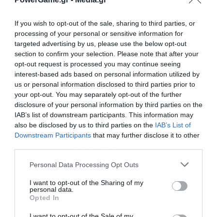
ότι η κλιματική κρίση έχει ήδη δείξει το
αποτύπωμά της στην Ελλάδα, καθώς το
If you wish to opt-out of the sale, sharing to third parties, or
processing of your personal or sensitive information for
φαινόμενο της λειψυδρίας έχει φτάσει και στην
targeted advertising by us, please use the below opt-out
Αττική και η λύση του παραμένει ακόμη
section to confirm your selection. Please note that after your
opt-out request is processed you may continue seeing
εκκρεμής.
interest-based ads based on personal information utilized by
us or personal information disclosed to third parties prior to
your opt-out. You may separately opt-out of the further
disclosure of your personal information by third parties on the
IAB’s list of downstream participants. This information may
also be disclosed by us to third parties on the
IAB’s List of
Downstream Participants
that may further disclose it to other
third parties.
Εγγραφή στο
newsletter
Personal Data Processing Opt Outs
I want to opt-out of the Sharing of my
personal data.
Opted In
I want to opt-out of the Sale of my