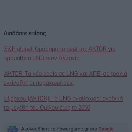
Διαβάστε επίσης
S&P global: Ορόσημο το deal της AKTOR για
προμήθεια LNG στην Αλβανία
AKTOR: Τα νέα deals σε LNG και ΑΠΕ, σε τροχιά
εκτίναξης οι παραχωρήσεις
Εξάρχου (AKTOR): Το LNG αναθεωρεί ανοδικά
τα μεγέθη του Ομίλου έως το 2050
Ακολουθήστε το Powergame.gr στο
Google