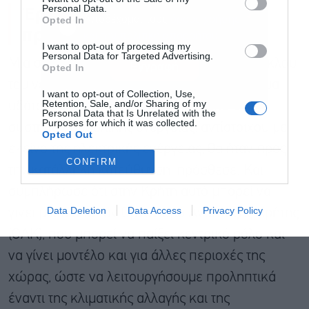
Έργα του νερού κατά το
Personal Data.
Αποδέχομαι τους
όρους χρήσης
*
Opted In
πρότυπο του ηλεκτρισμού
και την πολιτική απορρήτου
I want to opt-out of processing my
Personal Data for Targeted Advertising.
Μια συνολική διαχείριση των έργων του κύκλου
Εγγραφή
Opted In
του νερού (αντιπλημμυρικά, φράγματα, δίκτυα
I want to opt-out of Collection, Use,
Retention, Sale, and/or Sharing of my
υδάτων, αφαλατώσεις κτλ.) μέσα από ένα
Personal Data that Is Unrelated with the
Purposes for which it was collected.
σύστημα υδραυλικής ενέργειας, αντίστοιχου με
Opted Out
εκείνο της ηλεκτρικής ενέργειας, θα ήταν προς
CONFIRM
την κατάλληλη κατεύθυνση, πρόσθεσε. Και
συμπλήρωσε ότι στην Κρήτη αυτό μπορεί να
Data Deletion
Data Access
Privacy Policy
γίνει μέσα από τον Οργανισμό Ανάπτυξης Κρήτης
(ΟΑΚ), που μπορεί να παίξει κεντρικό ρόλο και
να γίνει μοντέλο και για άλλες περιοχές της
χώρας, ώστε να λειτουργήσουμε προληπτικά
έναντι της κλιματικής αλλαγής και της