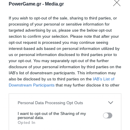
PowerGame.gr -
Media.gr
If you wish to opt-out of the sale, sharing to third parties, or
processing of your personal or sensitive information for
targeted advertising by us, please use the below opt-out
section to confirm your selection. Please note that after your
opt-out request is processed you may continue seeing
interest-based ads based on personal information utilized by
us or personal information disclosed to third parties prior to
your opt-out. You may separately opt-out of the further
disclosure of your personal information by third parties on the
IAB’s list of downstream participants. This information may
also be disclosed by us to third parties on the
IAB’s List of
Διαβάστε επίσης
Εγγραφή στο
Downstream Participants
that may further disclose it to other
newsletter
third parties.
Metlen: Στρατηγική η επένδυση 300 εκατ. για την
Personal Data Processing Opt Outs
παραγωγή γαλλίου
I want to opt-out of the Sharing of my
personal data.
Austriacard: Στο γ’ τρίμηνο του 2026 η
Opted In
οριστικοποίηση εξαγοράς του 74,58% από την