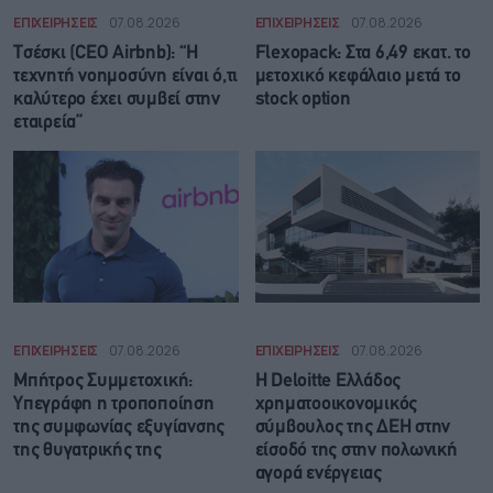
ΕΠΙΧΕΙΡΗΣΕΙΣ
07.08.2026
ΕΠΙΧΕΙΡΗΣΕΙΣ
07.08.2026
Τσέσκι (CEO Airbnb): “Η
Flexopack: Στα 6,49 εκατ. το
τεχνητή νοημοσύνη είναι ό,τι
μετοχικό κεφάλαιο μετά το
καλύτερο έχει συμβεί στην
stock option
εταιρεία”
ΕΠΙΧΕΙΡΗΣΕΙΣ
07.08.2026
ΕΠΙΧΕΙΡΗΣΕΙΣ
07.08.2026
Μπήτρος Συμμετοχική:
Η Deloitte Ελλάδος
Υπεγράφη η τροποποίηση
χρηματοοικονομικός
της συμφωνίας εξυγίανσης
σύμβουλος της ΔΕΗ στην
της θυγατρικής της
είσοδό της στην πολωνική
αγορά ενέργειας