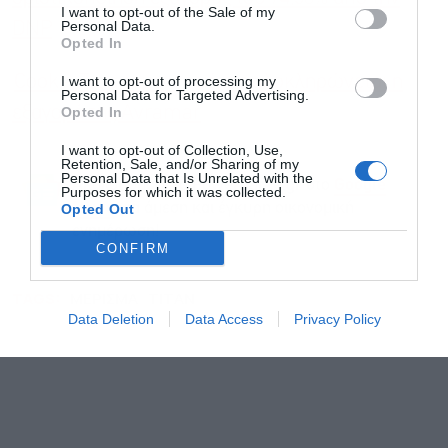
Αποδέχομαι τους
όρους χρήσης
*
I want to opt-out of the Sale of my
και την πολιτική απορρήτου
Personal Data.
DNP
Opted In
Εγγραφή
Cooke: Τις επόμενες μέρες ολοκληρώνεται η
I want to opt-out of processing my
Personal Data for Targeted Advertising.
εξαγορά της Avramar
Opted In
I want to opt-out of Collection, Use,
Retention, Sale, and/or Sharing of my
Personal Data that Is Unrelated with the
Ακολουθήστε το Powergame.gr στο
Google
Purposes for which it was collected.
για άμεση και έγκυρη οικονομική
News
Opted Out
ενημέρωση!
CONFIRM
TAGS:
ΜΕΡΙΣΜΑ
ΤΙΤΑΝ
Data Deletion
Data Access
Privacy Policy