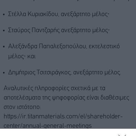
Στέλλα Κυριακίδου, ανεξάρτητο μέλος·
Σταύρος Παντζαρής ανεξάρτητο μέλος·
Αλεξάνδρα Παπαλεξοπούλου, εκτελεστικό
μέλος· και
Δημήτριος Τσιτσιράγκος, ανεξάρτητο μέλος.
Αναλυτικές πληροφορίες σχετικά με τα
αποτελέσματα της ψηφοφορίας είναι διαθέσιμες
στον ιστότοπο:
https://ir.titanmaterials.com/el/shareholder-
center/annual-general-meetings